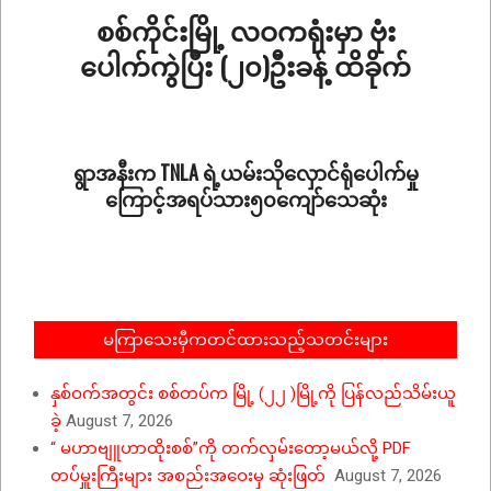
စစ်ကိုင်းမြို့ လဝကရုံးမှာ ဗုံး
ပေါက်ကွဲပြီး (၂၀)ဦးခန့် ထိခိုက်
2026-
06-
05
ရွာအနီးက TNLA ရဲ့ယမ်းသိုလှောင်ရုံပေါက်မှု
ကြောင့်အရပ်သား၅၀ကျော်သေဆုံး
2026-
06-
01
မကြာသေးမှီကတင်ထားသည့်သတင်းများ
နှစ်ဝက်အတွင်း စစ်တပ်က မြို့ (၂၂ )မြို့ကို ပြန်လည်သိမ်းယူ
ခဲ့
August 7, 2026
“ မဟာဗျူဟာထိုးစစ်”ကို တက်လှမ်းတော့မယ်လို့ PDF
တပ်မှူးကြီးများ အစည်းအဝေးမှ ဆုံးဖြတ်
August 7, 2026