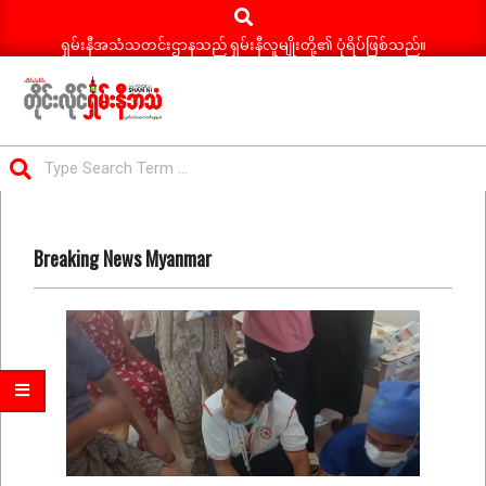
Search
Skip
to
ရှမ်းနီအသံသတင်းဌာနသည် ရှမ်းနီလူမျိုးတို့၏ ပုံရိပ်ဖြစ်သည်။
content
ရှမ်း
Search
နီ
Primary
အသံ
Navigation
သတင်း
Breaking News Myanmar
Menu