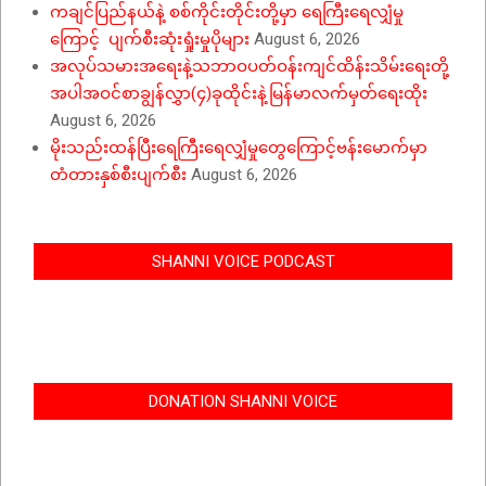
ကချင်ပြည်နယ်နဲ့ စစ်ကိုင်းတိုင်းတို့မှာ ရေကြီးရေလျှံမှု
ကြောင့် ပျက်စီးဆုံးရှုံးမှုပိုများ
August 6, 2026
အလုပ်သမားအရေးနဲ့သဘာဝပတ်ဝန်းကျင်ထိန်းသိမ်းရေးတို့
အပါအဝင်စာချွန်လွှာ(၄)ခုထိုင်းနဲ့မြန်မာလက်မှတ်ရေးထိုး
August 6, 2026
မိုးသည်းထန်ပြီးရေကြီးရေလျှံမှုတွေကြောင့်ဗန်းမောက်မှာ
တံတားနှစ်စီးပျက်စီး
August 6, 2026
SHANNI VOICE PODCAST
DONATION SHANNI VOICE