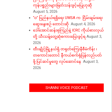
ကုန်ပစ္စည်းများဖြတ်သန်းခွင့်မပြုဟုဆို
August 5, 2026
“ဝ” ပြည်နယ်ရရှိရေး UWSA က ငြိမ်းချမ်းရေး
ဆွေးနွေးစဉ် တောင်းဆို
August 4, 2026
ဒေါ်အောင်ဆန်းစုကြည်နဲ့ ICRC ကိုယ်စားလှယ်
တို့ သီးသန့်တွေ့ဆုံစကားပြောခွင့်ရ
August 3,
2026
ထီးချိုင့်မြို့နယ်ရှိ တရုတ်ကြေးနီစီမံကိန်း ၊
တကောင်းတောင် နီကယ်စက်ရုံပြန်လည်ပတ်
ဖို့ ပြင်ဆင်မှုတွေ လုပ်ဆောင်နေ
August 3,
2026
SHANNI VOICE PODCAST