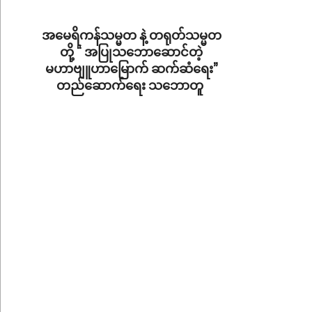
05-
20
အမေရိကန်သမ္မတ နဲ့ တရုတ်သမ္မတ
တို့ “ အပြုသဘောဆောင်တဲ့
မဟာဗျူဟာမြောက် ဆက်ဆံရေး”
တည်ဆောက်ရေး သဘောတူ
2026-
05-
14