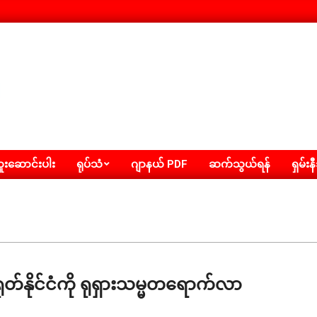
းဆောင်းပါး
ရုပ်သံ
ဂျာနယ် PDF
ဆက်သွယ်ရန်
ရှမ်းန
ုတ်နိုင်ငံကို ရုရှားသမ္မတရောက်လာ