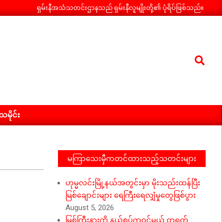
ရှမ်းနီအသံသတင်းဌာနသည် ရှမ်းနီလူမျိုးတို့၏ ပုံရိပ်ဖြစ်သည်။
Search
ီသမိုင်း
မကြာသေးမှီကတင်ထားသည့်သတင်းများ
ဟုမ္မလင်းမြို့နယ်အတွင်းမှာ မိုးသည်းထန်ပြီး
မြစ်ချောင်းများ ရေကြီးရေလျှံမှုတွေဖြစ်ပွား
August 5, 2026
မြစ်ကြီးနားကို နယ်စပ်ကဝင်မယ့် တရုတ်