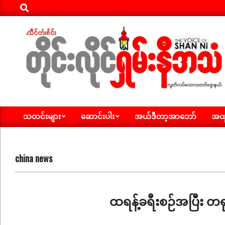
Search
Skip
to
content
ရှမ်း
သတင်းများ
ဆောင်းပါး
အယ်ဒီတာ့အာဘော်
အထူ
နီ
Primary
Navigation
အသံ
Menu
သတင်း
china news
ထရန့်ခရီးစဉ်အပြီး တရ
2026-