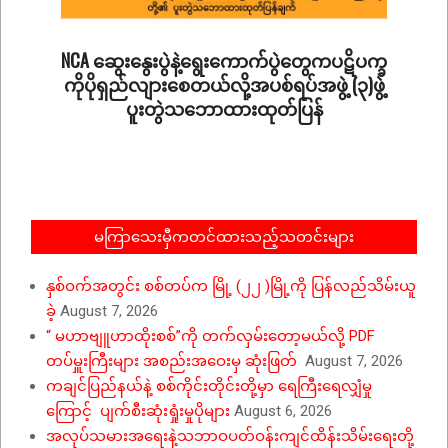
NCA ဆွေးနွေးပွဲနဲ့ရွေးကောက်ပွဲတွေကပဋိပက္ခ
ကိုပိုရှည်လျားစေတယ်လို့အပစ်ရပ်အဖွဲ့ (၃)ဖွဲ့
ပူးတွဲသဘောထားထုတ်ပြန်
2023-
10-
13
မကြာသေးမှီကတင်ထားသည့်သတင်းများ
နှစ်ဝက်အတွင်း စစ်တပ်က မြို့ (၂၂ )မြို့ကို ပြန်လည်သိမ်းယူ
ခဲ့
August 7, 2026
“ မဟာဗျူဟာထိုးစစ်”ကို တက်လှမ်းတော့မယ်လို့ PDF
တပ်မှူးကြီးများ အစည်းအဝေးမှ ဆုံးဖြတ်
August 7, 2026
ကချင်ပြည်နယ်နဲ့ စစ်ကိုင်းတိုင်းတို့မှာ ရေကြီးရေလျှံမှု
ကြောင့် ပျက်စီးဆုံးရှုံးမှုပိုများ
August 6, 2026
အလုပ်သမားအရေးနဲ့သဘာဝပတ်ဝန်းကျင်ထိန်းသိမ်းရေးတို့