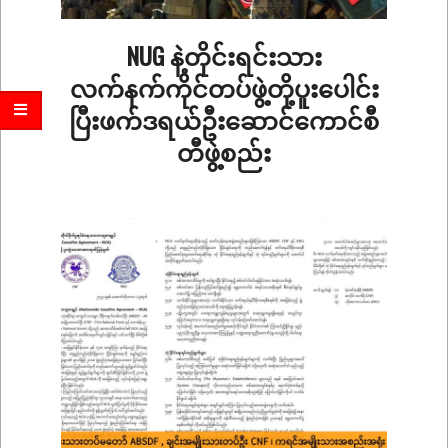
NUG နဲ့တိုင်းရင်းသား
လက်နက်ကိုင်တပ်ဖွဲ့တို့ပူးပေါင်း
ပြီးဖက်ဒရယ်ဦးဆောင်ကောင်စီ
တီဖွဲ့စည်း
2026-
04-
01