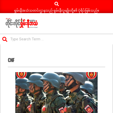
Search
Skip
to
ရှမ်းနီအသံသတင်းဌာနသည် ရှမ်းနီလူမျိုးတို့၏ ပုံရိပ်ဖြစ်သည်။
content
ရှမ်း
Search
နီ
Primary
အသံ
Navigation
သတင်း
CNF
Menu