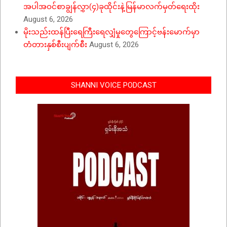
အပါအဝင်စာချွန်လွှာ(၄)ခုထိုင်းနဲ့မြန်မာလက်မှတ်ရေးထိုး
August 6, 2026
မိုးသည်းထန်ပြီးရေကြီးရေလျှံမှုတွေကြောင့်ဗန်းမောက်မှာ
တံတားနှစ်စီးပျက်စီး
August 6, 2026
SHANNI VOICE PODCAST