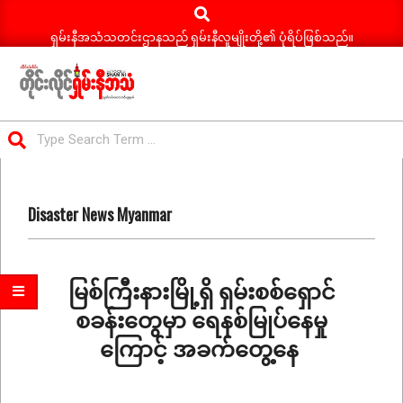
Search
Skip
to
ရှမ်းနီအသံသတင်းဌာနသည် ရှမ်းနီလူမျိုးတို့၏ ပုံရိပ်ဖြစ်သည်။
content
ရှမ်း
Search
နီ
Primary
အသံ
Navigation
သတင်း
Disaster News Myanmar
Menu
မြစ်ကြီးနားမြို့ရှိ ရှမ်းစစ်ရှောင်
စခန်းတွေမှာ ရေနစ်မြုပ်နေမှု
ကြောင့် အခက်တွေ့နေ
2026-
06-