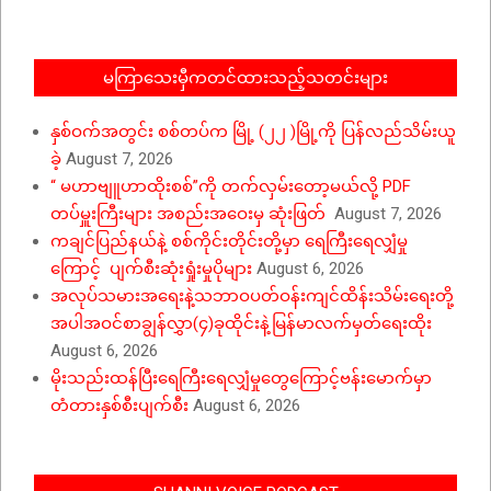
23
မကြာသေးမှီကတင်ထားသည့်သတင်းများ
နှစ်ဝက်အတွင်း စစ်တပ်က မြို့ (၂၂ )မြို့ကို ပြန်လည်သိမ်းယူ
ခဲ့
August 7, 2026
“ မဟာဗျူဟာထိုးစစ်”ကို တက်လှမ်းတော့မယ်လို့ PDF
တပ်မှူးကြီးများ အစည်းအဝေးမှ ဆုံးဖြတ်
August 7, 2026
ကချင်ပြည်နယ်နဲ့ စစ်ကိုင်းတိုင်းတို့မှာ ရေကြီးရေလျှံမှု
ကြောင့် ပျက်စီးဆုံးရှုံးမှုပိုများ
August 6, 2026
အလုပ်သမားအရေးနဲ့သဘာဝပတ်ဝန်းကျင်ထိန်းသိမ်းရေးတို့
အပါအဝင်စာချွန်လွှာ(၄)ခုထိုင်းနဲ့မြန်မာလက်မှတ်ရေးထိုး
August 6, 2026
မိုးသည်းထန်ပြီးရေကြီးရေလျှံမှုတွေကြောင့်ဗန်းမောက်မှာ
တံတားနှစ်စီးပျက်စီး
August 6, 2026