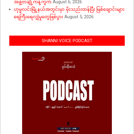
အဖွဲ့တချို့ကန့်ကွက်
August 6, 2026
ဟုမ္မလင်းမြို့နယ်အတွင်းမှာ မိုးသည်းထန်ပြီး မြစ်ချောင်းများ
ရေကြီးရေလျှံမှုတွေဖြစ်ပွား
August 5, 2026
SHANNI VOICE PODCAST