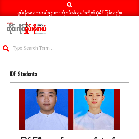
Search
Skip
to
ရှမ်းနီအသံသတင်းဌာနသည် ရှမ်းနီလူမျိုးတို့၏ ပုံရိပ်ဖြစ်သည်။
content
ရှမ်း
Search
နီ
Primary
အသံ
Navigation
သတင်း
IDP Students
Menu