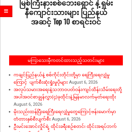
မြစ်ကြီးနားစစ်ဘေးရှောင် နဲ့ ရှမ်း
နီကျောင်းသားများ ပြည်နယ်
အဆင့် Top 10 စာရင်းဝင်
2026-
07-
06
မကြာသေးမှီကတင်ထားသည့်သတင်းများ
ကချင်ပြည်နယ်နဲ့ စစ်ကိုင်းတိုင်းတို့မှာ ရေကြီးရေလျှံမှု
ကြောင့် ပျက်စီးဆုံးရှုံးမှုပိုများ
August 6, 2026
အလုပ်သမားအရေးနဲ့သဘာဝပတ်ဝန်းကျင်ထိန်းသိမ်းရေးတို့
အပါအဝင်စာချွန်လွှာ(၄)ခုထိုင်းနဲ့မြန်မာလက်မှတ်ရေးထိုး
August 6, 2026
မိုးသည်းထန်ပြီးရေကြီးရေလျှံမှုတွေကြောင့်ဗန်းမောက်မှာ
တံတားနှစ်စီးပျက်စီး
August 6, 2026
ဦးမင်းအောင်လှိုင်ရဲ့ ထိုင်းခရီးစဉ်စတင်၊ ထိုင်းအရပ်ဘက်