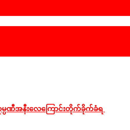
ကုမ္ပဏီအနီးလေကြောင်းတိုက်ခိုက်ခံရ