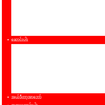
စီးပွားရေး
သဘာ၀ပတ်၀န်းကျင်
ကျန်းမာရေး
ထုတ်ပြန်ချက်များ
ဆောင်းပါး
နိုင်ငံရေး
အတွေးအမြင်
ယဥ်ကျေးမှု
အင်တာဗျူး
ခရီးသွားလမ်းညွန်
မှတ်တမ်းဓာတ်ပုံ
အယ်ဒီတာ့အာဘော်