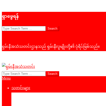
Skip
ရှာဖွေရန်
to
content
Search
ရှမ်းနီအသံသတင်းဌာနသည် ရှမ်းနီလူမျိုးတို့၏ ပုံရိပ်ဖြစ်သည်။
Search
ရှမ်း
Primary
Menu
နီ
Navigation
Menu
သတင်းများ
အသံ
နိုင်ငံရေး
သတင်း
‌ဒေသတွင်းသတင်း