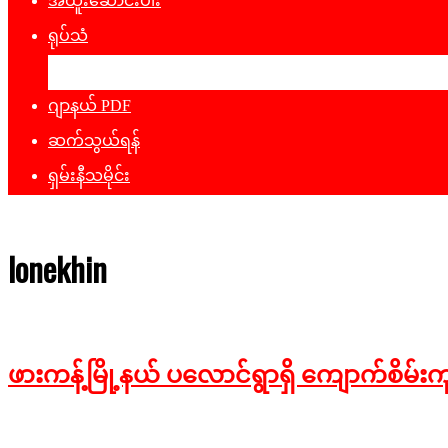
အထူးဆောင်းပါး
ရုပ်သံ
ဖျော်ဖြေရေး
ဂျာနယ် PDF
ဆက်သွယ်ရန်
ရှမ်းနီသမိုင်း
lonekhin
ဖားကန့်မြို့နယ် ပလောင်ရွာရှိ ကျောက်စိမ်း
2026-