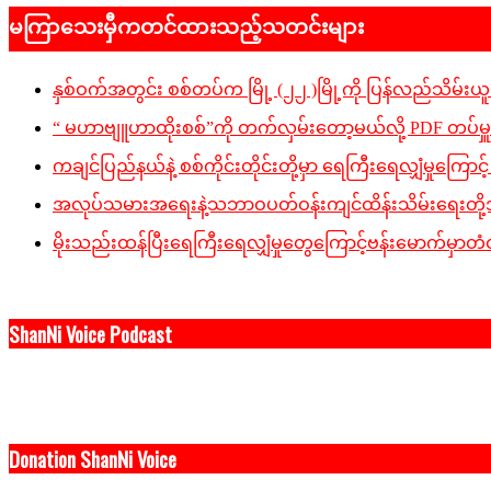
05-
မကြာသေးမှီကတင်ထားသည့်သတင်းများ
08
နှစ်ဝက်အတွင်း စစ်တပ်က မြို့ (၂၂ )မြို့ကို ပြန်လည်သိမ်းယူခ
“ မဟာဗျူဟာထိုးစစ်”ကို တက်လှမ်းတော့မယ်လို့ PDF တပ်မှ
ကချင်ပြည်နယ်နဲ့ စစ်ကိုင်းတိုင်းတို့မှာ ရေကြီးရေလျှံမှုကြောင့် ပျ
အလုပ်သမားအရေးနဲ့သဘာဝပတ်ဝန်းကျင်ထိန်းသိမ်းရေးတို့အပါအ
မိုးသည်းထန်ပြီးရေကြီးရေလျှံမှုတွေကြောင့်ဗန်းမောက်မှာတံတ
ShanNi Voice Podcast
Donation ShanNi Voice