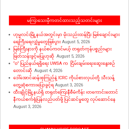
10
မကြာသေးမှီကတင်ထားသည့်သတင်းများ
ဟုမ္မလင်းမြို့နယ်အတွင်းမှာ မိုးသည်းထန်ပြီး မြစ်ချောင်းများ
ရေကြီးရေလျှံမှုတွေဖြစ်ပွား
August 5, 2026
မြစ်ကြီးနားကို နယ်စပ်ကဝင်မယ့် တရုတ်ကုန်ပစ္စည်းများ
ဖြတ်သန်းခွင့်မပြုဟုဆို
August 5, 2026
“ဝ” ပြည်နယ်ရရှိရေး UWSA က ငြိမ်းချမ်းရေးဆွေးနွေးစဉ်
တောင်းဆို
August 4, 2026
ဒေါ်အောင်ဆန်းစုကြည်နဲ့ ICRC ကိုယ်စားလှယ်တို့ သီးသန့်
တွေ့ဆုံစကားပြောခွင့်ရ
August 3, 2026
ထီးချိုင့်မြို့နယ်ရှိ တရုတ်ကြေးနီစီမံကိန်း ၊တကောင်းတောင်
နီကယ်စက်ရုံပြန်လည်ပတ်ဖို့ ပြင်ဆင်မှုတွေ လုပ်ဆောင်နေ
August 3, 2026