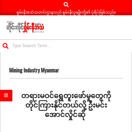
Search
Skip
to
ရှမ်းနီအသံသတင်းဌာနသည် ရှမ်းနီလူမျိုးတို့၏ ပုံရိပ်ဖြစ်သည်။
content
ရှမ်း
Search
နီ
Primary
အသံ
Navigation
သတင်း
Mining Industry Myanmar
Menu
တရားမဝင်ရွှေတူးဖော်မှုတွေကို
တိုင်ကြားနိုင်တယ်လို့ ဦးမင်း
အောင်လှိုင်ဆို
2026-
06-