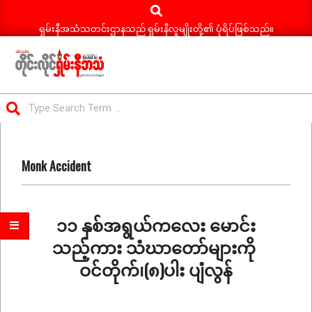
Search
Skip
to
ရှမ်းနီအသံသတင်းဌာနသည် ရှမ်းနီလူမျိုးတို့၏ ပုံရိပ်ဖြစ်သည်။
content
ရှမ်း
Search
နီ
Primary
အသံ
Navigation
သတင်း
Monk Accident
Menu
၁၁ နှစ်အရွယ်ကလေး မောင်း
သည့်ကား သံဃာတော်များကို
ဝင်တိုက်၊(၈)ပါး ပျံလွန်
2026-
07-