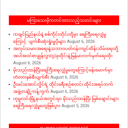
02
မကြာသေးမှီကတင်ထားသည့်သတင်းများ
ကချင်ပြည်နယ်နဲ့ စစ်ကိုင်းတိုင်းတို့မှာ ရေကြီးရေလျှံမှု
ကြောင့် ပျက်စီးဆုံးရှုံးမှုပိုများ
August 6, 2026
အလုပ်သမားအရေးနဲ့သဘာဝပတ်ဝန်းကျင်ထိန်းသိမ်းရေးတို့
အပါအဝင်စာချွန်လွှာ(၄)ခုထိုင်းနဲ့မြန်မာလက်မှတ်ရေးထိုး
August 6, 2026
မိုးသည်းထန်ပြီးရေကြီးရေလျှံမှုတွေကြောင့်ဗန်းမောက်မှာ
တံတားနှစ်စီးပျက်စီး
August 6, 2026
ဦးမင်းအောင်လှိုင်ရဲ့ ထိုင်းခရီးစဉ်စတင်၊ ထိုင်းအရပ်ဘက်
အဖွဲ့တချို့ကန့်ကွက်
August 6, 2026
ဟုမ္မလင်းမြို့နယ်အတွင်းမှာ မိုးသည်းထန်ပြီး မြစ်ချောင်းများ
ရေကြီးရေလျှံမှုတွေဖြစ်ပွား
August 5, 2026