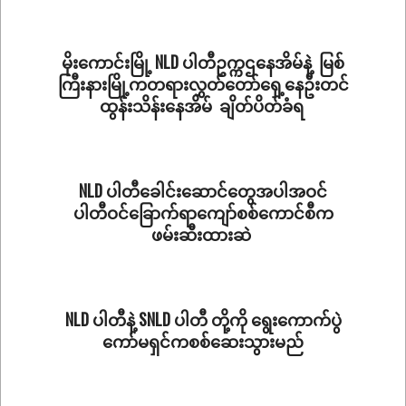
11-
08
မိုးကောင်းမြို့ NLD ပါတီဥက္ကဌနေအိမ်နဲ့ မြစ်
ကြီးနားမြို့ကတရားလွှတ်တော်ရှေ့နေဦးတင်
ထွန်းသိန်းနေအိမ် ချိတ်ပိတ်ခံရ
2022-
07-
08
NLD ပါတီခေါင်းဆောင်တွေအပါအဝင်
ပါတီဝင်ခြောက်ရာကျော်စစ်ကောင်စီက
ဖမ်းဆီးထားဆဲ
2022-
03-
18
NLD ပါတီနဲ့ SNLD ပါတီ တို့ကို ရွေးကောက်ပွဲ
ကော်မရှင်ကစစ်ဆေးသွားမည်
2022-
02-