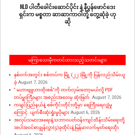
09
NLD ပါတီခေါင်းဆောင်ပိုင်း နဲ့ နီပွန်ဖောင်ဒေး
ရှင်းက မစ္စတာ ဆာဆာကာဝါတို့ တွေ့ဆုံခဲ့ ဟု
ဆို
2021-
11-
18
မကြာသေးမှီကတင်ထားသည့်သတင်းများ
နှစ်ဝက်အတွင်း စစ်တပ်က မြို့ (၂၂ )မြို့ကို ပြန်လည်သိမ်းယူ
ခဲ့
August 7, 2026
“ မဟာဗျူဟာထိုးစစ်”ကို တက်လှမ်းတော့မယ်လို့ PDF
တပ်မှူးကြီးများ အစည်းအဝေးမှ ဆုံးဖြတ်
August 7, 2026
ကချင်ပြည်နယ်နဲ့ စစ်ကိုင်းတိုင်းတို့မှာ ရေကြီးရေလျှံမှု
ကြောင့် ပျက်စီးဆုံးရှုံးမှုပိုများ
August 6, 2026
အလုပ်သမားအရေးနဲ့သဘာဝပတ်ဝန်းကျင်ထိန်းသိမ်းရေးတို့
အပါအဝင်စာချွန်လွှာ(၄)ခုထိုင်းနဲ့မြန်မာလက်မှတ်ရေးထိုး