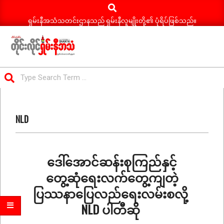
Search
Skip
to
ရှမ်းနီအသံသတင်းဌာနသည် ရှမ်းနီလူမျိုးတို့၏ ပုံရိပ်ဖြစ်သည်။
content
ရှမ်း
Search
နီ
Primary
အသံ
Navigation
သတင်း
NLD
Menu
ဒေါ်အောင်ဆန်းစုကြည်နှင့်
တွေ့ဆုံရေးလက်တွေ့ကျတဲ့
ပြဿနာပြေလည်ရေးလမ်းစလို့
NLD ပါတီဆို
2022-