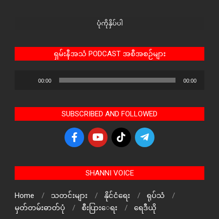
ပုံကိုနှိပ်ပါ
ရှမ်းနီအသံ PODCAST အစီအစဉ်များ
Audio
00:00
00:00
Player
SUBSCRIBED AND FOLLOWED
SHANNI VOICE
Home
သတင်းများ
နိုင်ငံရေး
ရုပ်သံ
မှတ်တမ်းဓာတ်ပုံ
စီးပြားေရး
ရေဒီယို