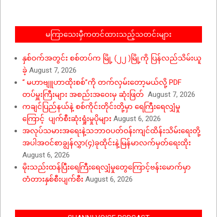
01
မကြာသေးမှီကတင်ထားသည့်သတင်းများ
နှစ်ဝက်အတွင်း စစ်တပ်က မြို့ (၂၂ )မြို့ကို ပြန်လည်သိမ်းယူ
ခဲ့
August 7, 2026
“ မဟာဗျူဟာထိုးစစ်”ကို တက်လှမ်းတော့မယ်လို့ PDF
တပ်မှူးကြီးများ အစည်းအဝေးမှ ဆုံးဖြတ်
August 7, 2026
ကချင်ပြည်နယ်နဲ့ စစ်ကိုင်းတိုင်းတို့မှာ ရေကြီးရေလျှံမှု
ကြောင့် ပျက်စီးဆုံးရှုံးမှုပိုများ
August 6, 2026
အလုပ်သမားအရေးနဲ့သဘာဝပတ်ဝန်းကျင်ထိန်းသိမ်းရေးတို့
အပါအဝင်စာချွန်လွှာ(၄)ခုထိုင်းနဲ့မြန်မာလက်မှတ်ရေးထိုး
August 6, 2026
မိုးသည်းထန်ပြီးရေကြီးရေလျှံမှုတွေကြောင့်ဗန်းမောက်မှာ
တံတားနှစ်စီးပျက်စီး
August 6, 2026