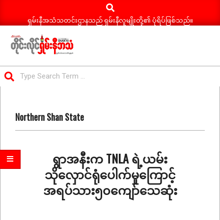
Search
Skip
to
ရှမ်းနီအသံသတင်းဌာနသည် ရှမ်းနီလူမျိုးတို့၏ ပုံရိပ်ဖြစ်သည်။
content
ရှမ်း
Search
နီ
Primary
အသံ
Navigation
သတင်း
Northern Shan State
Menu
ရွာအနီးက TNLA ရဲ့ယမ်း
သိုလှောင်ရုံပေါက်မှုကြောင့်
အရပ်သား၅၀ကျော်သေဆုံး
2026-
06-