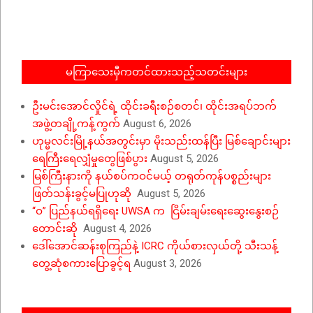
12-
08
မကြာသေးမှီကတင်ထားသည့်သတင်းများ
ဦးမင်းအောင်လှိုင်ရဲ့ ထိုင်းခရီးစဉ်စတင်၊ ထိုင်းအရပ်ဘက်
အဖွဲ့တချို့ကန့်ကွက်
August 6, 2026
ဟုမ္မလင်းမြို့နယ်အတွင်းမှာ မိုးသည်းထန်ပြီး မြစ်ချောင်းများ
ရေကြီးရေလျှံမှုတွေဖြစ်ပွား
August 5, 2026
မြစ်ကြီးနားကို နယ်စပ်ကဝင်မယ့် တရုတ်ကုန်ပစ္စည်းများ
ဖြတ်သန်းခွင့်မပြုဟုဆို
August 5, 2026
“ဝ” ပြည်နယ်ရရှိရေး UWSA က ငြိမ်းချမ်းရေးဆွေးနွေးစဉ်
တောင်းဆို
August 4, 2026
ဒေါ်အောင်ဆန်းစုကြည်နဲ့ ICRC ကိုယ်စားလှယ်တို့ သီးသန့်
တွေ့ဆုံစကားပြောခွင့်ရ
August 3, 2026