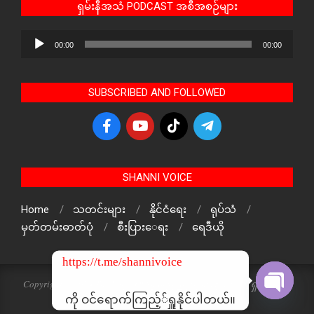
ရှမ်းနီအသံ PODCAST အစီအစဉ်များ
Audio
00:00
00:00
Player
SUBSCRIBED AND FOLLOWED
SHANNI VOICE
Home
သတင်းများ
နိုင်ငံရေး
ရုပ်သံ
မှတ်တမ်းဓာတ်ပုံ
စီးပြားေရး
ရေဒီယို
https://t.me/shannivoice
Copyright © 2024 The Voice Of ShanNi All rights reserved. ရှမ်းနီအသံ
သတင်းဌာန၏ မူပိုင်ဖြစ်ပါသည်
ကို ဝင်ရောက်ကြည့််ရှူနိုင်ပါတယ်။
Open