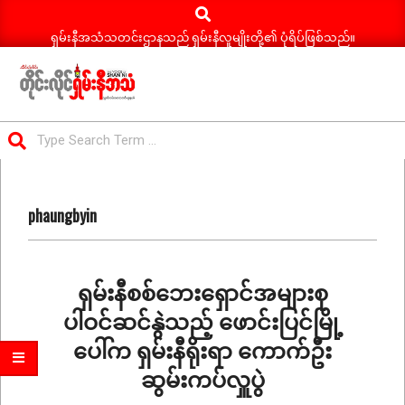
Search
Skip
to
ရှမ်းနီအသံသတင်းဌာနသည် ရှမ်းနီလူမျိုးတို့၏ ပုံရိပ်ဖြစ်သည်။
content
ရှမ်း
Search
နီ
Primary
အသံ
Navigation
သတင်း
phaungbyin
Menu
ရှမ်းနီစစ်ဘေးရှောင်အများစု
ပါဝင်ဆင်နွဲသည့် ဖောင်းပြင်မြို့
ပေါ်က ရှမ်းနီရိုးရာ ကောက်ဦး
ဆွမ်းကပ်လှူပွဲ
2024-