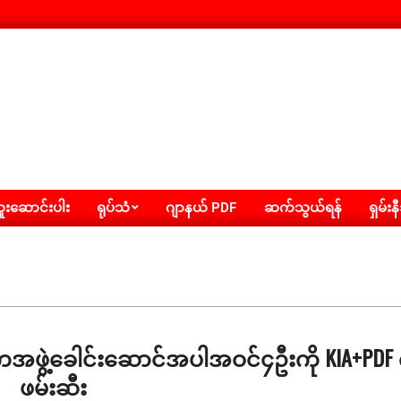
းဆောင်းပါး
ရုပ်သံ
ဂျာနယ် PDF
ဆက်သွယ်ရန်
ရှမ်းန
အကအဖွဲ့ခေါင်းဆောင်အပါအဝင်၄ဦးကို KIA+PDF
ဖမ်းဆီး