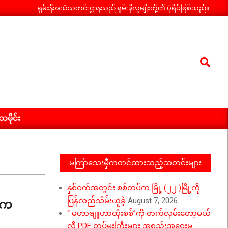
ရှမ်းနီအသံသတင်းဌာနသည် ရှမ်းနီလူမျိုးတို့၏ ပုံရိပ်ဖြစ်သည်။
Search
ီသမိုင်း
မကြာသေးမှီကတင်ထားသည့်သတင်းများ
နှစ်ဝက်အတွင်း စစ်တပ်က မြို့ (၂၂ )မြို့ကို
 က
ပြန်လည်သိမ်းယူခဲ့
August 7, 2026
“ မဟာဗျူဟာထိုးစစ်”ကို တက်လှမ်းတော့မယ်
လို့ PDF တပ်မှူးကြီးများ အစည်းအဝေးမှ