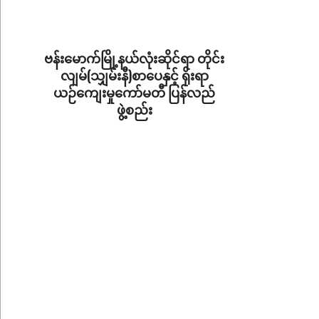
2026-
07-
08
ဗန်းမောက်မြို့နယ်လုံးဆိုင်ရာ တိုင်း
လျမ်(သျှမ်းနီ)စာပေနှင့် ရိုးရာ
ယဉ်ကျေးမှုကော်မတီ ပြန်လည်
ဖွဲ့စည်း
2026-
06-
09