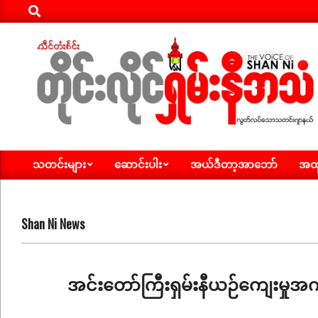
Search
Skip
to
content
ရှမ်း
သတင်းများ
ဆောင်းပါး
အယ်ဒီတာ့အာဘော်
အထူ
နီ
Primary
Navigation
အသံ
Menu
သတင်း
Shan Ni News
အင်းတော်ကြီးရှမ်းနီယဉ်ကျေးမှု