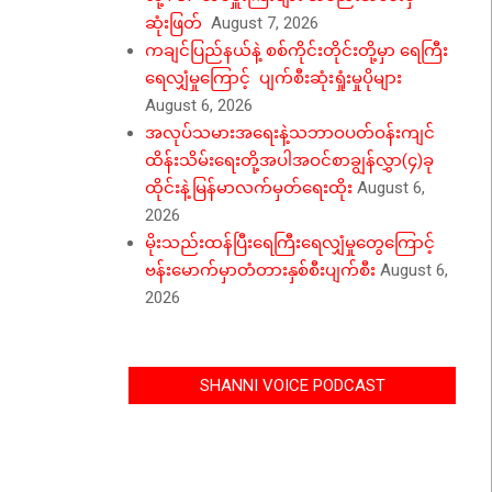
ဆုံးဖြတ်
August 7, 2026
ကချင်ပြည်နယ်နဲ့ စစ်ကိုင်းတိုင်းတို့မှာ ရေကြီး
ရေလျှံမှုကြောင့် ပျက်စီးဆုံးရှုံးမှုပိုများ
August 6, 2026
အလုပ်သမားအရေးနဲ့သဘာဝပတ်ဝန်းကျင်
ထိန်းသိမ်းရေးတို့အပါအဝင်စာချွန်လွှာ(၄)ခု
ထိုင်းနဲ့မြန်မာလက်မှတ်ရေးထိုး
August 6,
2026
မိုးသည်းထန်ပြီးရေကြီးရေလျှံမှုတွေကြောင့်
ဗန်းမောက်မှာတံတားနှစ်စီးပျက်စီး
August 6,
2026
SHANNI VOICE PODCAST