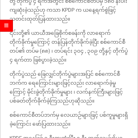
တို့ တိုက်ပွဲ ၄ ရက်အတွင်း စစ်ကောင်စီတပ်မှ ၁၈၀ နီးပါး
ကျဆုံးခဲ့သည်ဟု ကသာ KPDP က ယနေ့ရက်စွဲဖြင့်
သတင်းထုတ်ပြန်ထားသည်။
၎င်းတို့၏ ယာယီအခြေစိုက်စခန်းကို လာရောက်
တိုက်ခိုက်မှုကြောင့် တန်ပြန်တိုက်ခိုက်ခဲ့ပြီး စစ်ကောင်စီ
တပ်၏ တပ်မ (၈၈) ၊ တပ်ရင်း ၃၀၄ , ၃၀၉ တို့နှင့် တိုက်ပွဲ
၄ ရက်တာ ဖြစ်ပွားခဲ့သည်။
တိုက်ပွဲသည် ခြေလျှင်တိုက်ပွဲများအပြင် စစ်ကောင်စီ
ဘက်က ရေကြောင်းများဖြင့်လည်း လာရောက်ခဲ့မှု
ကြောင့် မိုင်းခွဲတိုက်ခိုက်မှုများ ၊ လက်နက်ကြီးများဖြင့်
ပစ်ခတ်တိုက်ခိုက်ခဲ့ကြသည်ဟုဆိုသည်။
စစ်ကောင်စီတပ်ဘက်မှ လေယာဉ်များဖြင့် ပစ်ကူမှုများရှိ
ခဲ့ကြောင်း ဖော်ပြထားသည်။