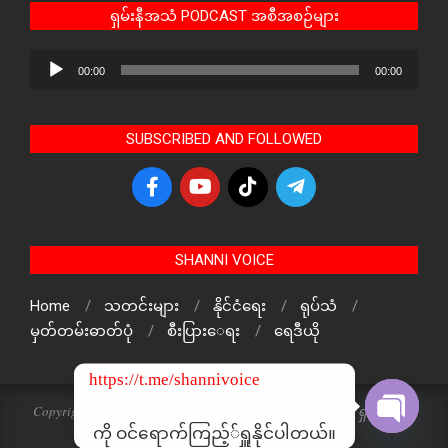
ရှမ်းနီအသံ PODCAST အစီအစဉ်များ
Audio
00:00
00:00
Player
SUBSCRIBED AND FOLLOWED
SHANNI VOICE
Home
သတင်းများ
နိုင်ငံရေး
ရုပ်သံ
မှတ်တမ်းဓာတ်ပုံ
စီးပြားေရး
ရေဒီယို
https://t.me/shannivoice
Copyright © 2024 The Voice Of ShanNi All rights reserved. ရှမ်းနီအသံ
သတင်းဌာန၏ မူပိုင်ဖြစ်ပါသည်
ကို ဝင်ရောက်ကြည့််ရှူနိုင်ပါတယ်။
Open