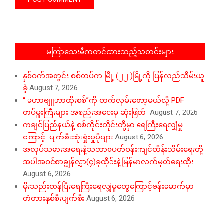
မကြာသေးမှီကတင်ထားသည့်သတင်းများ
နှစ်ဝက်အတွင်း စစ်တပ်က မြို့ (၂၂ )မြို့ကို ပြန်လည်သိမ်းယူ
ခဲ့
August 7, 2026
“ မဟာဗျူဟာထိုးစစ်”ကို တက်လှမ်းတော့မယ်လို့ PDF
တပ်မှူးကြီးများ အစည်းအဝေးမှ ဆုံးဖြတ်
August 7, 2026
ကချင်ပြည်နယ်နဲ့ စစ်ကိုင်းတိုင်းတို့မှာ ရေကြီးရေလျှံမှု
ကြောင့် ပျက်စီးဆုံးရှုံးမှုပိုများ
August 6, 2026
အလုပ်သမားအရေးနဲ့သဘာဝပတ်ဝန်းကျင်ထိန်းသိမ်းရေးတို့
အပါအဝင်စာချွန်လွှာ(၄)ခုထိုင်းနဲ့မြန်မာလက်မှတ်ရေးထိုး
August 6, 2026
မိုးသည်းထန်ပြီးရေကြီးရေလျှံမှုတွေကြောင့်ဗန်းမောက်မှာ
တံတားနှစ်စီးပျက်စီး
August 6, 2026