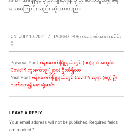
KPDF အနေဖြင့် ၃ ဦးကျဆုံးပြီး ၃ ဦး ဆက်သွယ်၍မရ
သေးကြောင်းလည်း ဆိုထားသည်။
2021-
ON:
JULY 10, 2021
TAGGED:
PDF
,
ကသာ
,
စစ်အာဏာသိမ်း
07-
မှု
10
Previous Post:
ဗန်းမောက်မြို့နယ်တွင် (၁၀)ရက်အတွင်း
Covid19 ကူးစက်သူ (၂၇၀) ဦးထိရှိလာ
Next Post:
ဗန်းမောက်မြို့နယ်တွင် Covid19 လူနာ (၈၇) ဦး
သက်သာ၍ ဆေးရုံဆင်း
LEAVE A REPLY
Your email address will not be published.
Required fields
are marked
*