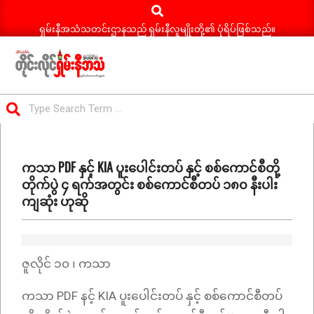
Search
Skip
to
ရှမ်းနီအသံသတင်းဌာနသည် ရှမ်းနီလူမျိုးတို့၏ ပုံရိပ်ဖြစ်သည်။
content
ရှမ်း
Search
နီ
Primary
အသံ
Navigation
သတင်း
ကသာ PDF နှင့် KIA ပူးပေါင်းတပ် နှင့် စစ်ကောင်စီတို့
Menu
တိုက်ပွဲ ၄ ရက်အတွင်း စစ်ကောင်စီတပ် ၁၈၀ နီးပါး
ကျဆုံး ဟုဆို
ဇူလိုင် ၁၀ ၊ ကသာ
ကသာ PDF နင့် KIA ပူးပေါင်းတပ် နှင့် စစ်ကောင်စီတပ်