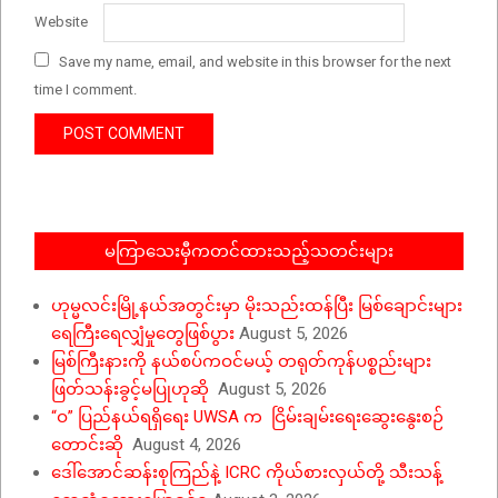
Website
Save my name, email, and website in this browser for the next
time I comment.
မကြာသေးမှီကတင်ထားသည့်သတင်းများ
ဟုမ္မလင်းမြို့နယ်အတွင်းမှာ မိုးသည်းထန်ပြီး မြစ်ချောင်းများ
ရေကြီးရေလျှံမှုတွေဖြစ်ပွား
August 5, 2026
မြစ်ကြီးနားကို နယ်စပ်ကဝင်မယ့် တရုတ်ကုန်ပစ္စည်းများ
ဖြတ်သန်းခွင့်မပြုဟုဆို
August 5, 2026
“ဝ” ပြည်နယ်ရရှိရေး UWSA က ငြိမ်းချမ်းရေးဆွေးနွေးစဉ်
တောင်းဆို
August 4, 2026
ဒေါ်အောင်ဆန်းစုကြည်နဲ့ ICRC ကိုယ်စားလှယ်တို့ သီးသန့်