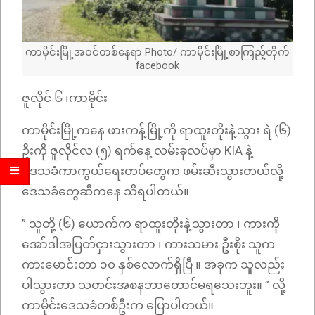
ကာမိုင်းမြို့အဝင်တစ်နေရာ Photo/ ကာမိုင်းမြို့စာကြည့်တိုက်
facebook
ဇူလိုင် ၆ ၊​ကာမိုင်း
ကာမိုင်းမြို့ကနေ ဖားကန့်မြို့ကို ရာထူးတိုးနဲ့သွား ရဲ (၆)
ဦးကို ဇူလိုင်လ (၅) ရက်နေ့ လမ်းခုလပ်မှာ KIA နဲ့
ဒေသခံကာကွယ်ရေးတပ်တွေက ဖမ်းဆီးသွားတယ်လို့
ဒေသခံတွေဆီကနေ သိရပါတယ်။
” သူတို့ (၆) ယောက်က ရာထူးတိုးနဲ့သွားတာ ၊ ကားကို
အော်ဒါအပြတ်ငှားသွားတာ ၊ ကားသမား ဦးစိုး သူက
ကားမောင်းတာ ၁၀ နှစ်လောက်ရှိပြီ ။ အခုက သူလည်း
ပါသွားတာ သတင်းအစနဘာတောင်မရသေးဘူး။ ” လို့
ကာမိုင်းဒေသခံတစ်ဦးက ပြောပါတယ်။