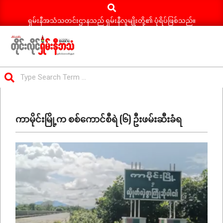
Search
Skip
to
ရှမ်းနီအသံသတင်းဌာနသည် ရှမ်းနီလူမျိုးတို့၏ ပုံရိပ်ဖြစ်သည်။
content
ရှမ်း
Search
နီ
Primary
အသံ
Navigation
သတင်း
ကာမိုင်းမြို့က စစ်ကောင်စီရဲ (၆) ဦးဖမ်းဆီးခံရ
Menu