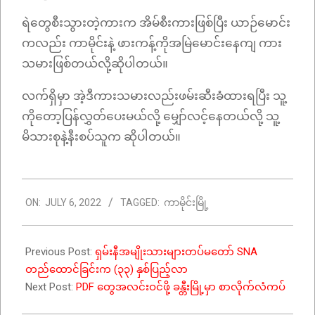
ရဲတွေစီးသွားတဲ့ကားက အိမ်စီးကားဖြစ်ပြီး ယာဉ်မောင်း
ကလည်း ကာမိုင်းနဲ့ ဖားကန့်ကိုအမြဲမောင်းနေကျ ကား
သမားဖြစ်တယ်လို့ဆိုပါတယ်။
လက်ရှိမှာ အဲ့ဒီကားသမားလည်းဖမ်းဆီးခံထားရပြီး သူ့
ကိုတော့ပြန်လွှတ်ပေးမယ်လို့ မျှော်လင့်နေတယ်လို့ သူ့
မိသားစုနဲ့နီးစပ်သူက ဆိုပါတယ်။
2022-
ON:
JULY 6, 2022
TAGGED:
ကာမိုင်းမြို့
07-
06
Previous Post:
ရှမ်းနီအမျိုးသားများတပ်မတော် SNA
တည်ထောင်ခြင်းက (၃၃) နှစ်ပြည့်လာ
Next Post:
PDF တွေအလင်းဝင်ဖို့ ခန္တီးမြို့မှာ စာလိုက်လံကပ်