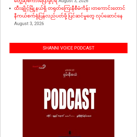
တွေ့ဆုံစကားပြောခွင့်ရ
August 3, 2026
ထီးချိုင့်မြို့နယ်ရှိ တရုတ်ကြေးနီစီမံကိန်း ၊တကောင်းတောင်
နီကယ်စက်ရုံပြန်လည်ပတ်ဖို့ ပြင်ဆင်မှုတွေ လုပ်ဆောင်နေ
August 3, 2026
SHANNI VOICE PODCAST