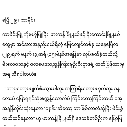
ဧပြီ ၂၉ ၊ ကာမိုင်း
ကာမိုင်းမြို့ကိုဗဟိုပြုပြီး ဖားကန့်မြို့နယ်နှင့် မိုးကောင်းမြို့နယ်
တွေမှာ အင်အားအနည်းငယ်ရှိတဲ့ မြေငလျင်တစ်ခု ယနေ့ဧပြီလ
(၂၉)ရက် မနက် (၃)နာရီ (၁၅)မိနစ်အချိန်မှာ လှုပ်ခတ်ခဲ့တယ်လို့
မိုးလေဝသနှင့် ဇလဗေဒသညွှန်ကြားမှုဦးစီးဌာနရဲ့ ထုတ်ပြန်ထားမှု
အရ သိရပါတယ်။
” ဘာမှတော့မပျက်စီးသွားပါဘူး အကြာရီးတော့မဟုတ်ဘူး ခန
လေးပဲ ပြောရရင်သုံးစက္ကန့်လောက်ပဲ ကြမ်းတော့ကြမ်းတယ် အေ့
အချိန်လိုင်းသုံးနေတာ ‘ဝရုန်း’ဆိုတော့ ဘာဖြစ်တာလဲဆိုပြီး မိုင်းခွဲ
တယ်ထင်နေတာ” ဟု ဖားကန့်မြို့နယ်ရှိ ဒေသခံတစ်ဦးက ပြောပြ