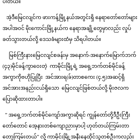
ပါတယ်။
အဲ့ဒီမြေငလျင်က ဖားကန့်မြို့နယ်အတွင်းရှိ နေရာတော်တော်များ
အပါအဝင် မိုးကောင်းမြို့နယ်က နေရာအချို့တွေမှာလည်း လှုပ်
ခတ်သွားတယ်လို့ ဒေသခံများထံမှ သိရပါတယ်။
မြစ်ကြီးနားမြေငလျင်စခန်းမှ အနောက်-အနောက်မြောက်ဘက်
(၄၃)မိုင်ခန့်ကွာဝေးတဲ့ ကာမိုင်းမြို့ရဲ့ အရှေ့ဘက်တစ်မိုင်ခန့်
အကွာကိုဗဟိုပြုပြီး အင်အားရ(ခ်)တာစကေး (၄.၅)အဆင့်ရှိ
အင်အားအနည်းငယ်ရှိသော မြေငလျင်ဖြစ်တယ်လို့ မိုးဇလက
ပြောဆိုထားတာပါ။
” အရှေ့ဘက်တစ်မိုင်ကျော်အကွာဆိုရင် ကျွန်တော်တို့ဒီဦးကြီး
တော်တောင် အေ့နားတစ်ကျောညားမှာပါ့ ဟုတ်တယ်ကြမ်းတာ
တော့ကြမ်းတယ်” လို့ ကာမိုင်းမြို့အနီးနေထိုင်သူတစ်ဦးကလည်း