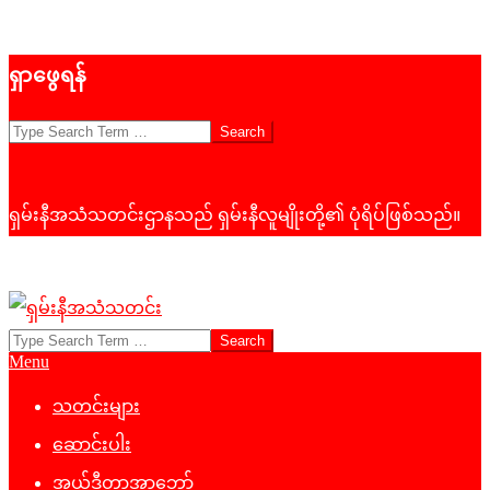
Skip
ရှာဖွေရန်
to
content
Search
ရှမ်းနီအသံသတင်းဌာနသည် ရှမ်းနီလူမျိုးတို့၏ ပုံရိပ်ဖြစ်သည်။
Search
ရှမ်း
Primary
Menu
နီ
Navigation
Menu
သတင်းများ
အသံ
ဆောင်းပါး
သတင်း
အယ်ဒီတာ့အာဘော်