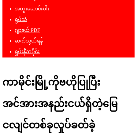
အထူးဆောင်းပါး
ရုပ်သံ
ဂျာနယ် PDF
ဆက်သွယ်ရန်
ရှမ်းနီသမိုင်း
ကာမိုင်းမြို့ကိုဗဟိုပြုပြီး
အင်အားအနည်းငယ်ရှိတဲ့မြေ
ငလျင်တစ်ခုလှုပ်ခတ်ခဲ့