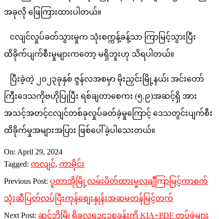
အခုလို ဖြေကြားထားပါတယ်။
ငလျင်လှုပ်ခတ်သွားမှုက သုံးစက္ကန့်ခန့်သာ ကြာမြင့်သွားပြီး
ထိခိုက်ပျက်စီးမှုများကတော့ မရှိဘူးဟု သိရပါတယ်။
ပြီးခဲ့တဲ့ ၂၀၂၃ခုနှစ် ဇွန်လအစမှာ မိုးညှင်းမြို့နယ်၊ အင်းတော်
ကြီးဒေသကိုဗဟိုပြုပြီး ရစ်ချတာစေကး (၅.၉)အဆင့်ရှိ အား
အသင့်အတင့်ငလျင်တစ်ခုလှုပ်ခတ်ခဲ့မှုကြောင့် ဒေသတွင်းပျက်စီး
ထိခိုက်မှုအများအပြား ဖြစ်ပေါ်ခဲ့ပါသေးတယ်။
2024-
On:
April 29, 2024
04-
Tagged:
ကလျင်
,
ကာမိုင်း
29
Previous Post:
ပူတာအိုမြို့လမ်းပိတ်ထားမှုလချီကြာမြင့်ကာစက်
သုံးဆီပြတ်လပ်ပြီးကုန်စျေးနှုန်းအဆမတန်မြင့်တက်
Next Post:
ဆင်ဘိုမြို့ရှိခလရ၁၄၁စခန်းကို KIA+PDF တပ်ဖွဲ့များ