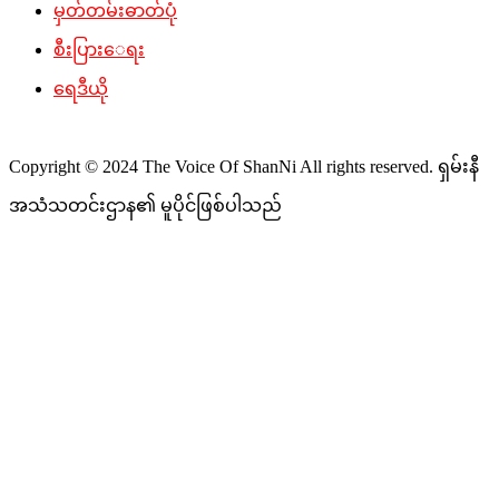
မှတ်တမ်းဓာတ်ပုံ
စီးပြားေရး
ရေဒီယို
Copyright © 2024 The Voice Of ShanNi All rights reserved. ရှမ်းနီ
အသံသတင်းဌာန၏ မူပိုင်ဖြစ်ပါသည်