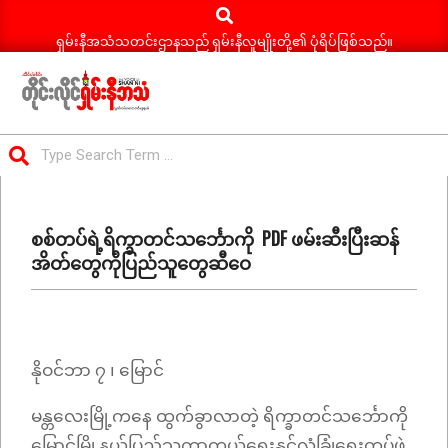
Search
Skip
to
ရှမ်းနီအသံသတင်းဌာနသည် ရှမ်းနီလူမျိုးတို့၏ ပုံရိပ်ဖြစ်သည်။
content
ရှမ်း
Search
နီ
Primary
အသံ
Navigation
သတင်း
စစ်တပ်ရဲ့ရိက္ခာတင်သင်္ဘောကို PDF ဖမ်းဆီးပြီးဆန်
Menu
အိတ်တွေကိုပြည်သူတွေဆီဝေ
နိုဝင်ဘာ ၇ ၊ မြောင်
မန္တလေးမြို့ကနေ ထွက်ခွာလာတဲ့ ရိက္ခာတင်သင်္ဘောကို
မြောင်မြို့နယ်ပြည်သူ့ကာကွယ်ရေးနှင့်လုံခြုံရေးတပ်ဖွဲ့