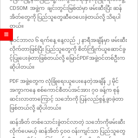
CDSOM အဖွဲ့က ချင်းတွင်းမြစ်ထဲမှာ ဖမ်းဆီးပြီး ဆန်
အိတ်တွေကို ပြည်သူတွေဆီဝေပေးခဲ့တယ်လို့ သိရပါ
တယ်။
နိုဝင်ဘာလ ၆ ရက်နေ့ နေ့လည် ၂ နာရီအချိန်မှာ ဖမ်းဆီး
လိုက်တာဖြစ်ပြီး ပြည်သူတွေကို စိတ်ကြိုက်ယူဆောင်ခွ
င့်ပြုပေးခဲ့တာဖြစ်တယ်လို့ မြောင်PDFအဖွဲ့ဝင်တစ်ဦးက
ဆိုပါတယ်။
PDF အဖွဲ့တွေက လုံခြုံရေးယူပေးနေတဲ့အချိန် ၂ မိုင်
အကွာကနေ စစ်ကောင်စီတပ်အင်အား ၇၀ ခန့်က စုန်
ဆင်းလာတာကြောင့် သင်္ဘောကို ပြန်လည်စွန့်ခွာခဲ့တာ
ဖြစ်တယ်လို့ ဆိုပါတယ်။
ဆန်အိတ် တစ်သောင်းခွဲတင်လာတဲ့ သင်္ဘောကိုဖမ်းဆီး
လိုက်ပေမယ့် ဆန်အိတ် ၄၀၀ ဝန်းကျင်သာ ပြည်သူတွေ