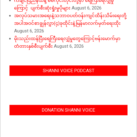
ကချင်ပြည်နယ်နဲ့ စစ်ကိုင်းတိုင်းတို့မှာ ရေကြီးရေလျှံမှု
ကြောင့် ပျက်စီးဆုံးရှုံးမှုပိုများ
August 6, 2026
အလုပ်သမားအရေးနဲ့သဘာဝပတ်ဝန်းကျင်ထိန်းသိမ်းရေးတို့
အပါအဝင်စာချွန်လွှာ(၄)ခုထိုင်းနဲ့မြန်မာလက်မှတ်ရေးထိုး
August 6, 2026
မိုးသည်းထန်ပြီးရေကြီးရေလျှံမှုတွေကြောင့်ဗန်းမောက်မှာ
တံတားနှစ်စီးပျက်စီး
August 6, 2026
SHANNI VOICE PODCAST
DONATION SHANNI VOICE