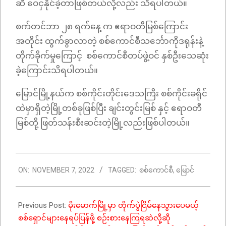
ဆီ ဝေငှနိုင်ခဲ့တာဖြစ်တယ်လို့လည်း သိရပါတယ်။
စက်တင်ဘာ ၂၈ ရက်နေ့ က ဧရာဝတီမြစ်ကြောင်း
အတိုင်း ထွက်ခွာလာတဲ့ စစ်ကောင်စီသင်္ဘောကိုဒရုန်းနဲ့
တိုက်ခိုက်မှုကြောင့် စစ်ကောင်စီတပ်ဖွဲ့ဝင် နှစ်ဦးသေဆုံး
ခဲ့ကြောင်းသိရပါတယ်။
မြောင်မြို့နယ်က စစ်ကိုင်းတိုင်းဒေသကြီး စစ်ကိုင်းခရိုင်
ထဲမှာရှိတဲ့မြို့တစ်ခုဖြစ်ပြီး ချင်းတွင်းမြစ် နှင့် ဧရာဝတီ
မြစ်တို့ ဖြတ်သန်းစီးဆင်းတဲ့မြို့လည်းဖြစ်ပါတယ်။
2022-
ON:
NOVEMBER 7, 2022
TAGGED:
စစ်ကောင်စီ
,
မြောင်
11-
07
Previous Post:
မိုးမောက်မြို့မှာ တိုက်ပွဲငြိမ်နေသွားပေမယ့်
စစ်ရှောင်များနေရပ်ပြန်ဖို့ စဉ်းစားနေကြရဆဲလို့ဆို