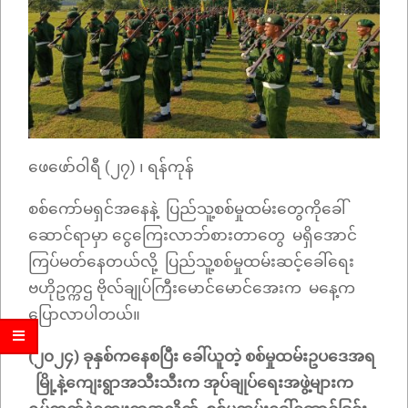
ဖေဖော်ဝါရီ (၂၇) ၊ ရန်ကုန်
စစ်ကော်မရှင်အနေနဲ့ ပြည်သူ့စစ်မှုထမ်းတွေကိုခေါ်
ဆောင်ရာမှာ ငွေကြေးလာဘ်စားတာတွေ မရှိအောင်
ကြပ်မတ်နေတယ်လို့ ပြည်သူ့စစ်မှုထမ်းဆင့်ခေါ်ရေး
ဗဟိုဥက္ကဌ ဗိုလ်ချုပ်ကြီးမောင်မောင်အေးက မနေ့က
ပြောလာပါတယ်။
(၂၀၂၄) ခုနှစ်ကနေစပြီး ခေါ်ယူတဲ့ စစ်မှုထမ်းဥပဒေအရ
မြို့နဲ့ကျေးရွာအသီးသီးက အုပ်ချုပ်ရေးအဖွဲ့များက