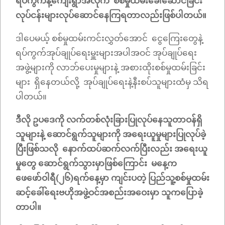
ရပ်ကွက်နဲ့ကျေးရွာအလိုက် စစ်မှုထမ်းခေါ်ဆောင်ခြင်း
လုပ်ငန်းများလုပ်ဆောင်နေကြရတာလည်းဖြစ်ပါတယ်။
ဒါပေမယ့် စစ်မှုထမ်းကင်းလွှတ်အောင် ငွေကြေးတွေနဲ့
ရပ်ကွက်အုပ်ချုပ်ရေးမှူးများအပါအဝင် အုပ်ချုပ်ရေး
အဖွဲ့များကို လာဘ်ပေးမှုများနဲ့ အစားထိုးစစ်မှုထမ်းခြင်း
များ ရှိနေတယ်လို့ အုပ်ချုပ်ရေးနဲ့နီးစပ်သူများထံမှ သိရ
ပါတယ်။
ဒီလို ဥပဒေကို လက်တစ်လုံးခြားပြုလုပ်နေသူတာဝန်ရှိ
သူများနဲ့ ဆောင်ရွက်သူများကို အရေးယူမှုများပြုလုပ်ခဲ့
ပြီးဖြစ်သလို နောက်ထပ်ဆက်လက်ပြီးလည်း အရေးယူ
မှုတွေ ဆောင်ရွက်သွားမှာဖြစ်ကြောင်း မနေ့က
ဖေဖော်ဝါရီ(၂၆)ရက်နေ့မှာ ကျင်းပတဲ့ ပြည်သူ့စစ်မှုထမ်း
ဆင့်ခေါ်ရေးဗဟိုအဖွဲ့ဝင်အစည်းအဝေးမှာ သူကပြောခဲ့
တာပါ။