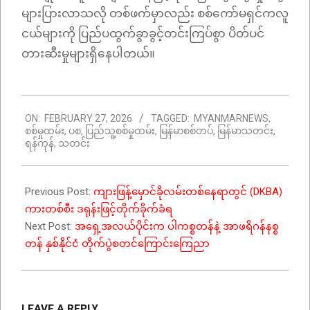
များပြားလာသလို တစ်ဖက်မှာလည်း စစ်ကော်မရှင်ကလူ
ငယ်များကို ပြည်ပထွက်ခွာခွင့်တင်းကြပ်စွာ ပိတ်ပင်
တားဆီးမှုများရှိနေပါတယ်။
2026-
ON:
FEBRUARY 27, 2026
TAGGED:
MYANMARNEWS
,
02-
စစ်မှုထမ်း
,
ပစ
,
ပြည်သူ့စစ်မှုထမ်း
,
မြန်မာစစ်တပ်
,
မြန်မာသတင်း
,
27
ရန်ကုန်
,
သတင်း
Previous Post:
ကျားဖြန့်မှောင်ခိုလမ်းတစ်နေရာတွင် (DKBA)
ကားတစ်စီး ဒရုန်းဖြင့်တိုက်ခိုက်ခံရ
Next Post:
အရှေ့အလယ်ပိုင်းက ပါကစ္စတန်နဲ့ အာဖရိဂန်နစ္စ
တန် နှစ်နိုင်ငံ တိုက်ပွဲစတင်ကြောင်းကြေညာ
LEAVE A REPLY