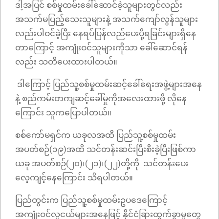
ဒါ့အပြင် စစ်မှုထမ်းခေါ်ဆောင်ခဲ့သူများတွင်လည်း
အသက်မပြည့်သေးသူများနဲ့ အသက်ကျော်လွန်သူများ
လည်းပါဝင်ခဲ့ပြီး နေရပ်ပြန်လည်ပေးပို့ရခြင်းများရှိနေ
တာကြောင့် အကျုံးဝင်သူများကိုသာ ခေါ်ဆောင်ရန်
လည်း သတိပေးထားပါတယ်။
ဒါကြောင့် ပြည်သူ့စစ်မှုထမ်းဆင့်ခေါ်ရေးအဖွဲ့များအနေ
နဲ့ စည်ကမ်းတကျဆင့်ခေါ်မှုကိုအလေးထားဖို့ လိုနေ
ကြောင်း သူကပြောပါတယ်။
စစ်ကော်မရှင်က ယခုလအထိ ပြည်သူ့စစ်မှုထမ်း
အပတ်စဉ်(၁၉)အထိ သင်တန်းဆင်းပြီးစီးခဲ့ပြီးဖြစ်ကာ
ယခု အပတ်စဉ်(၂၀)၊(၂၁)၊(၂၂)တို့ကို သင်တန်းပေး
လေ့ကျင့်နေကြောင်း သိရပါတယ်။
ပြည်တွင်းက ပြည်သူ့စစ်မှုထမ်းဥပဒေကြောင့်
အကျုံးဝင်လူငယ်များအနေဖြင့် နိုင်ငံခြားထွက်ခွာမှုတွေ