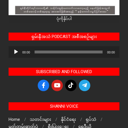
ပုံကိုနှိပ်ပါ
ရှမ်းနီအသံ PODCAST အစီအစဉ်များ
Audio
00:00
00:00
Player
SUBSCRIBED AND FOLLOWED
SHANNI VOICE
Home
သတင်းများ
နိုင်ငံရေး
ရုပ်သံ
မှတ်တမ်းဓာတ်ပုံ
စီးပြားေရး
ရေဒီယို