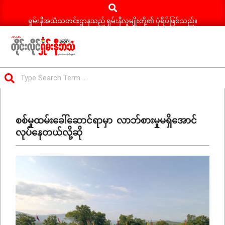
Search
Skip
to
ရှမ်းနီအသံသတင်းဌာနသည် ရှမ်းနီလူမျိုးတို့၏ ပုံရိပ်ဖြစ်သည်။
content
ရှမ်း
Search
နီ
Primary
အသံ
Navigation
သတင်း
စစ်မှုထမ်းခေါ်ဆောင်ရာမှာ လာဘ်စားမှုမရှိအောင်
Menu
လုပ်နေတယ်လို့ဆို