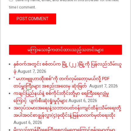
time I comment.
မကြာသေးမှီကတင်ထားသည့်သတင်းများ
နှစ်ဝက်အတွင်း စစ်တပ်က မြို့ (၂၂ )မြို့ကို ပြန်လည်သိမ်းယူ
ခဲ့
August 7, 2026
“ မဟာဗျူဟာထိုးစစ်”ကို တက်လှမ်းတော့မယ်လို့ PDF
တပ်မှူးကြီးများ အစည်းအဝေးမှ ဆုံးဖြတ်
August 7, 2026
ကချင်ပြည်နယ်နဲ့ စစ်ကိုင်းတိုင်းတို့မှာ ရေကြီးရေလျှံမှု
ကြောင့် ပျက်စီးဆုံးရှုံးမှုပိုများ
August 6, 2026
အလုပ်သမားအရေးနဲ့သဘာဝပတ်ဝန်းကျင်ထိန်းသိမ်းရေးတို့
အပါအဝင်စာချွန်လွှာ(၄)ခုထိုင်းနဲ့မြန်မာလက်မှတ်ရေးထိုး
August 6, 2026
မိုးသည်းထန်ပြီးရေကြီးရေလျှံမှုတွေကြောင့်ဗန်းမောက်မှာ