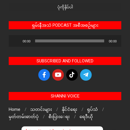
ပုံကိုနှိပ်ပါ
ရှမ်းနီအသံ PODCAST အစီအစဉ်များ
Audio
00:00
00:00
Player
SUBSCRIBED AND FOLLOWED
SHANNI VOICE
Home
သတင်းများ
နိုင်ငံရေး
ရုပ်သံ
မှတ်တမ်းဓာတ်ပုံ
စီးပြားေရး
ရေဒီယို