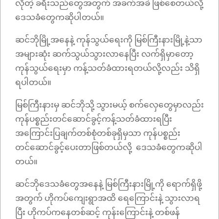
လိုတဲ့ ခရီးသည်တွေအတွက် အခက်အခဲ ဖြစ်စေတယ်လို့
ဒေသခံတွေကဆိုပါတယ်။
ဆင်ဘိုမြို့အနေနဲ့ ကုန်သွယ်ရေးကို မြစ်ကြီးနားမြို့နဲ့သာ
အများဆုံး ဆက်သွယ်သွားလာနေပြီး လက်ရှိမှာတော့
ကုန်သွယ်ရေးမှာ ကန့်သတ်ခံထားရတယ်လို့လည်း သိရှိ
ရပါတယ်။
မြစ်ကြီးနားမှ ဆင်ဘိုသို့ သွားမယ့် စက်လှေတွေမှာလည်း
ကုန်ပစ္စည်းတင်ဆောင်ခွင့်ကန့်သတ်ခံထားရပြီး
အကြောင်းပြချက်တစ်စုံတစ်ခုရှိမှသာ ကုန်ပစ္စည်း
တင်ဆောင်ခွင့်ပေးတာဖြစ်တယ်လို့ ဒေသခံတွေကဆိုပါ
တယ်။
ဆင်ဘိုဒေသခံတွေအနေနဲ့ မြစ်ကြီးနားမြို့ကို ရောက်ရှိဖို့
အတွက် ဟိုကပ်ကျေးရွာအထိ ရေကြောင်းနဲ့ သွားလာရ
ပြီး ဟိုကပ်ကနေတစ်ဆင့် ကုန်းကြောင်းနဲ့ တစ်ဖန်