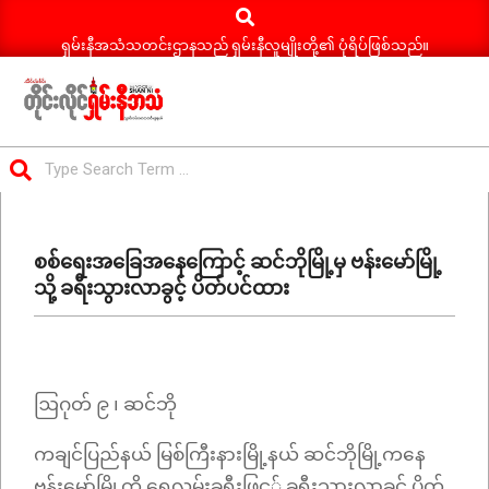
Search
Skip
to
ရှမ်းနီအသံသတင်းဌာနသည် ရှမ်းနီလူမျိုးတို့၏ ပုံရိပ်ဖြစ်သည်။
content
ရှမ်း
Search
နီ
Primary
အသံ
Navigation
သတင်း
စစ်ရေးအခြေအနေကြောင့် ဆင်ဘိုမြို့မှ ဗန်းမော်မြို့
Menu
သို့ ခရီးသွားလာခွင့် ပိတ်ပင်ထား
ဩဂုတ် ၉ ၊ ဆင်ဘို
ကချင်ပြည်နယ် မြစ်ကြီးနားမြို့နယ် ဆင်ဘိုမြို့ကနေ
ဗန်းမော်မြို့ကို ရေလမ်းခရီးဖြင့့် ခရီးသွားလာခွင့် ပိတ်