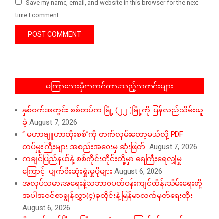
Save my name, email, and website in this browser for the next
time I comment.
မကြာသေးမှီကတင်ထားသည့်သတင်းများ
နှစ်ဝက်အတွင်း စစ်တပ်က မြို့ (၂၂ )မြို့ကို ပြန်လည်သိမ်းယူ
ခဲ့
August 7, 2026
“ မဟာဗျူဟာထိုးစစ်”ကို တက်လှမ်းတော့မယ်လို့ PDF
တပ်မှူးကြီးများ အစည်းအဝေးမှ ဆုံးဖြတ်
August 7, 2026
ကချင်ပြည်နယ်နဲ့ စစ်ကိုင်းတိုင်းတို့မှာ ရေကြီးရေလျှံမှု
ကြောင့် ပျက်စီးဆုံးရှုံးမှုပိုများ
August 6, 2026
အလုပ်သမားအရေးနဲ့သဘာဝပတ်ဝန်းကျင်ထိန်းသိမ်းရေးတို့
အပါအဝင်စာချွန်လွှာ(၄)ခုထိုင်းနဲ့မြန်မာလက်မှတ်ရေးထိုး
August 6, 2026