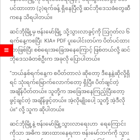
ပင်ထားတာ (၃)ရက်ခန့် ရှိနေပြီလို့ ဆင်ဘိုဒေသခံတွေဆီ
ကနေ သိရပါတယ်။
ဆင်ဘိုမြို့မှ ဗန်းမော်မြို့ သို့သွားလာခွင့်ကို ဩဂုတ်လ ၆
ရက်နေ့ကစပြီး KIA+ PDF ပူးပေါင်းတပ်က ပိတ်ပင်ထား
တာဖြစ်ပြီး စစ်ရေးအခြေအနေကြောင့် ဖြစ်တယ်လို့ ဆင်
ဘိုဒေသခံတစ်ဦးက အခုလို ပြောပါတယ်။
“ဘယ်နှစ်ရက်နေ့က စပိတ်တာလဲ ဆိုတော့ ဒီနေ့နဲ့ဆိုလို့ရှိ
ရင် သုံးရက်မြောက်လောက်တော့ ရှိပြီ။ ပိတ်ချင်တဲ့
အချိန်ပိတ်တယ်။ သူတို့က အခြေအနေကြည့်ပြီးတော့
ဖွင့်ချင်တဲ့ အချိန်ဖွင့်တယ်။ အဲ့လိုမျိုးပေါ့ သူတို့ အဲ့ဒီလို
ပဲ။” လို့ သူက ဆိုပါတယ်။
ဆင်ဘိုမြို့နဲ့ ဗန်းမော်မြို့သွားလာရေးဟာ ရေကြောင်း
ကိုသာ အဓိက အားထားနေရကာ ဗန်းမော်ဘက်ကို သွား