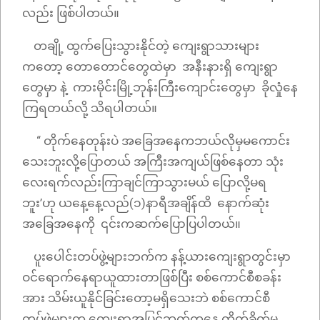
လည်း ဖြစ်ပါတယ်။
တချို့ ထွက်ပြေးသွားနိုင်တဲ့ ကျေးရွာသားများ
ကတော့ တောတောင်တွေထဲမှာ အနီးနားရှိ ကျေးရွာ
တွေမှာ နဲ့ ကားမိုင်းမြို့ဘုန်းကြီးကျောင်းတွေမှာ ခိုလှုံနေ
ကြရတယ်လို့ သိရပါတယ်။
“ တိုက်နေတုန်းပဲ အခြေအနေကဘယ်လိုမှမကောင်း
သေးဘူးလို့ပြောတယ် အကြီးအကျယ်ဖြစ်နေတာ သုံး
လေးရက်လည်းကြာချင်ကြာသွားမယ် ပြောလို့မရ
ဘူး’ဟု ယနေ့နေ့လည်(၁)နာရီအချိန်ထိ နောက်ဆုံး
အခြေအနေကို ၎င်းကဆက်ပြောပြပါတယ်။
ပူးပေါင်းတပ်ဖွဲ့များဘက်က နန့်ယားကျေးရွာတွင်းမှာ
ဝင်ရောက်နေရာယူထားတာဖြစ်ပြီး စစ်ကောင်စီစခန်း
အား သိမ်းယူနိုင်ခြင်းတော့မရှိသေးဘဲ စစ်ကောင်စီ
တပ်ဖွဲ့များက ကျေးရွာအပြင်ဘက်ကနေ တိုက်ခိုက်မှု