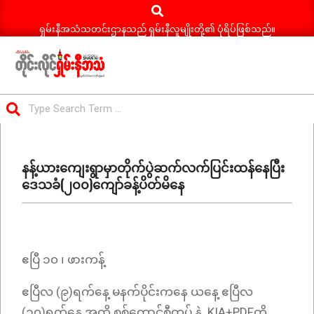
Search
Skip
to
ရှမ်းနီအသံသတင်းဌာနသည် ရှမ်းနီလူမျိုးတို့၏ ပုံရိပ်ဖြစ်သည်။
content
ရှမ်း
Search
နီ
Primary
အသံ
Navigation
သတင်း
နန့်ယားကျေးရွာမှာတိုက်ပွဲဆက်လက်ပြင်းထန်နေပြီး
Menu
ဒေသခံ(၂၀၀)ကျော်ခန့်ပိတ်မိနေ
ဧပြီ ၁၀ ၊ ဖားကန့်
ဧပြီလ (၉)ရက်နေ့ မနက်ပိုင်းကနေ ယနေ့ ဧပြီလ
(၁၀)ရက်နေ့ အထိ စစ်ကောင်စီတပ် နဲ့ KIA+PDFတို့