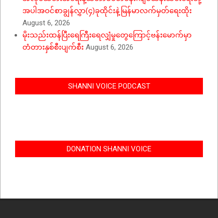
အပါအဝင်စာချွန်လွှာ(၄)ခုထိုင်းနဲ့မြန်မာလက်မှတ်ရေးထိုး
August 6, 2026
မိုးသည်းထန်ပြီးရေကြီးရေလျှံမှုတွေကြောင့်ဗန်းမောက်မှာ
တံတားနှစ်စီးပျက်စီး
August 6, 2026
SHANNI VOICE PODCAST
DONATION SHANNI VOICE