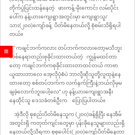
တိုက်ပွဲပြင်းထန်နေတဲ့ ဖားကန့်-မိုးကောင်း လမ်းပိုင်း
ပေါ်က နန့်ယားကျေးရွာအတွင်းမှာ ကျေးရွာသူ/
သား(၂၀၀)ကျော်ခန့် ပိတ်မိနေတယ်လို့ စုံစမ်းသိရှိရပါ
တယ်။
“ ကချင်ဘက်ကလား တပ်ဘက်ကလားတော့မသိဘူး
တစ်နေရာတည်းစုခိုင်းထားတယ်တဲ့ ကျွန်မထင်တာ
တော့ ကချင်ဘက်ကစုခိုင်းထားတာထင်တယ် ကာဗာ
ယူထားတာလေ အေ့လိုပုံစံပဲ ဘာလို့ဆိုသူတို့လူထုနဲ့နေ
ထားတော့ စစ်တပ်ဘက်က လက်နက်ကြီးနဲ့ဘယ်လိုမှမ
ချခဲ့လောက်ဘူးပေါ့လေ” ဟု နန့်ယားကျေးရွာအနီး
နေထိုင်သူ ဒေသခံတစ်ဦးက ပြောပြပါတယ်။
အဲ့ဒီလို စုစည်းပိတ်မိနေသူက (၂၀၀)ခန့်ရှိပြီး နေအိမ်
အတွင်းရှိ ကတုတ်ကျင်းတွေမှာ ပုန်းခိုနေသူများလည်းရှိ
နေတယ်လို့သိရကာ စုစုပေါင်း(၂၀၀)ကျော်ပိတ်မိနေတာ