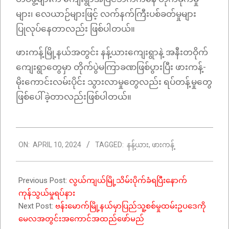
များ၊ လေယာဉ်များဖြင့် လက်နက်ကြီးပစ်ခတ်မှုများ
ပြုလုပ်နေတာလည်း ဖြစ်ပါတယ်။
ဖားကန့်မြို့နယ်အတွင်း နန့်ယားကျေးရွာနဲ့ အနီးတဝိုက်
ကျေးရွာတွေမှာ တိုက်ပွဲမကြာခဏဖြစ်ပွားပြီး ဖားကန့်-
မိုးကောင်းလမ်းပိုင်း သွားလာမှုတွေလည်း ရပ်တန့်မှုတွေ
ဖြစ်ပေါ်ခဲ့တာလည်းဖြစ်ပါတယ်။
2024-
ON:
APRIL 10, 2024
TAGGED:
နန့်ယား
,
ဖားကန့်
04-
10
Previous Post:
လွယ်ကျယ်မြို့သိမ်းပိုက်ခံရပြီးနောက်
ကုန်သွယ်မှုရပ်နား
Next Post:
ဗန်းမောက်မြို့နယ်မှာပြည်သူ့စစ်မှုထမ်းဥပဒေကို
မေလအတွင်းအကောင်အထည်ဖော်မည်