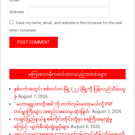
Email
*
Website
Save my name, email, and website in this browser for the next
time I comment.
မကြာသေးမှီကတင်ထားသည့်သတင်းများ
နှစ်ဝက်အတွင်း စစ်တပ်က မြို့ (၂၂ )မြို့ကို ပြန်လည်သိမ်းယူ
ခဲ့
August 7, 2026
“ မဟာဗျူဟာထိုးစစ်”ကို တက်လှမ်းတော့မယ်လို့ PDF
တပ်မှူးကြီးများ အစည်းအဝေးမှ ဆုံးဖြတ်
August 7, 2026
ကချင်ပြည်နယ်နဲ့ စစ်ကိုင်းတိုင်းတို့မှာ ရေကြီးရေလျှံမှု
ကြောင့် ပျက်စီးဆုံးရှုံးမှုပိုများ
August 6, 2026
အလုပ်သမားအရေးနဲ့သဘာဝပတ်ဝန်းကျင်ထိန်းသိမ်းရေးတို့