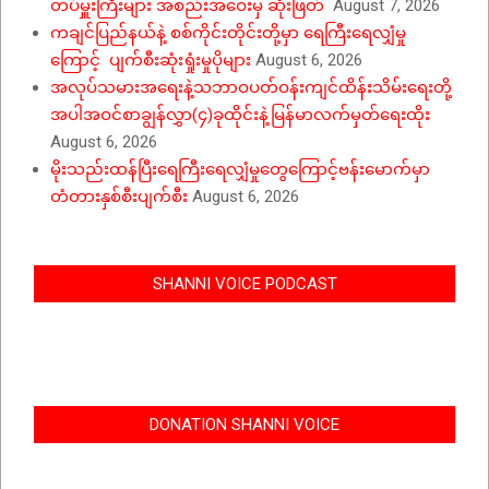
တပ်မှူးကြီးများ အစည်းအဝေးမှ ဆုံးဖြတ်
August 7, 2026
ကချင်ပြည်နယ်နဲ့ စစ်ကိုင်းတိုင်းတို့မှာ ရေကြီးရေလျှံမှု
ကြောင့် ပျက်စီးဆုံးရှုံးမှုပိုများ
August 6, 2026
အလုပ်သမားအရေးနဲ့သဘာဝပတ်ဝန်းကျင်ထိန်းသိမ်းရေးတို့
အပါအဝင်စာချွန်လွှာ(၄)ခုထိုင်းနဲ့မြန်မာလက်မှတ်ရေးထိုး
August 6, 2026
မိုးသည်းထန်ပြီးရေကြီးရေလျှံမှုတွေကြောင့်ဗန်းမောက်မှာ
တံတားနှစ်စီးပျက်စီး
August 6, 2026
SHANNI VOICE PODCAST
DONATION SHANNI VOICE