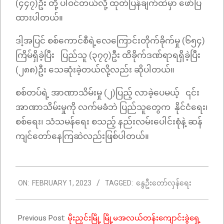
(၄၄၇)ဦး တို့ ပါဝင်တယ်လို့ ထုတ်ပြန်ချက်ထဲမှာ ဖော်ပြ
ထားပါတယ်။
ဒါ့အပြင် စစ်ကောင်စီရဲ့လေကြောင်းတိုက်ခိုက်မှု (၆၅၄)
ကြိမ်ရှိခဲ့ပြီး ပြည်သူ (၃၇၇)ဦး ထိခိုက်ဒဏ်ရာရရှိခဲ့ပြီး
(၂၈၈)ဦး သေဆုံးခဲ့တယ်လို့လည်း ဆိုပါတယ်။
စစ်တပ်ရဲ့ အာဏာသိမ်းမှု (၂)ပြည့် လာခဲ့ပေမယ့် ၎င်း
အာဏာသိမ်းမှုကို လက်မခံဘဲ ပြည်သူတွေက နိုင်ငံရေး၊
စစ်ရေး၊ သံသမန်ရေး စသည့် နည်းလမ်းပေါင်းစုံနဲ့ ဆန်
ကျင်တော်နေကြဆဲလည်းဖြစ်ပါတယ်။
2023-
ON:
FEBRUARY 1, 2023
TAGGED:
နွေဦးတော်လှန်ရေး
02-
01
Previous Post:
မိုးညှင်းမြို့ မြို့မအလယ်တန်းကျောင်းခွဲရှေ့