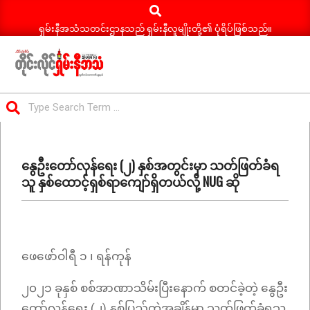
Search
Skip
to
ရှမ်းနီအသံသတင်းဌာနသည် ရှမ်းနီလူမျိုးတို့၏ ပုံရိပ်ဖြစ်သည်။
content
ရှမ်း
Search
နီ
Primary
အသံ
Navigation
သတင်း
နွေဦးတော်လှန်ရေး (၂) နှစ်အတွင်းမှာ သတ်ဖြတ်ခံရ
Menu
သူ နှစ်ထောင့်ရှစ်ရာကျော်ရှိတယ်လို့ NUG ဆို
ဖေဖော်ဝါရီ ၁ ၊ ရန်ကုန်
၂၀၂၁ ခုနှစ် စစ်အာဏာသိမ်းပြီးနောက် စတင်ခဲ့တဲ့ နွေဦး
တော်လှန်ရေး (၂) နှစ်ပြည့်တဲ့အချိန်မှာ သတ်ဖြတ်ခံရသူ