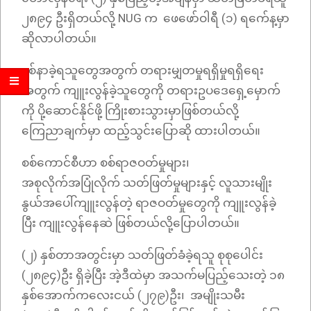
၂၈၉၄ ဦးရှိတယ်လို့ NUG က ဖေဖော်ဝါရီ (၁) ရက်ေန့မှာ
ဆိုလာပါတယ်။
နစ်နာခဲ့ရသူတွေအတွက် တရားမျှတမှုရရှိမှုရရှိရေး
အတွက် ကျူးလွန်ခဲ့သူတွေကို တရားဥပဒေရှေ့မှောက်
ကို ပို့ဆောင်နိုင်ဖို့ ကြိုးစားသွားမှာဖြစ်တယ်လို့
ကြေညာချက်မှာ ထည့်သွင်းပြောဆို ထားပါတယ်။
စစ်ကောင်စီဟာ စစ်ရာဇဝတ်မှုများ၊
အစုလိုက်အပြုံလိုက် သတ်ဖြတ်မှုများနှင့် လူသားမျိုး
နွယ်အပေါ်ကျူးလွန်တဲ့ ရာဇဝတ်မှုတွေကို ကျူးလွန်ခဲ့
ပြီး ကျူးလွန်နေဆဲ ဖြစ်တယ်လို့ပြောပါတယ်။
(၂) နှစ်တာအတွင်းမှာ သတ်ဖြတ်ခံခဲ့ရသူ စုစုပေါင်း
(၂၈၉၄)ဦး ရှိခဲ့ပြီး အဲ့ဒီထဲမှာ အသက်မပြည့်သေးတဲ့ ၁၈
နှစ်အောက်ကလေးငယ် (၂၇၉)ဦး၊ အမျိုးသမီး