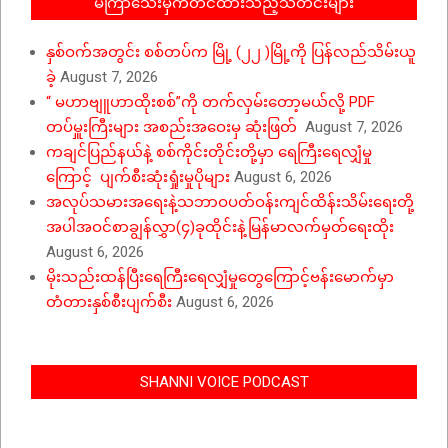
မကြာသေးမှီကတင်ထားသည့်သတင်းများ
နှစ်ဝက်အတွင်း စစ်တပ်က မြို့ (၂၂ )မြို့ကို ပြန်လည်သိမ်းယူ
ခဲ့
August 7, 2026
“ မဟာဗျူဟာထိုးစစ်”ကို တက်လှမ်းတော့မယ်လို့ PDF
တပ်မှူးကြီးများ အစည်းအဝေးမှ ဆုံးဖြတ်
August 7, 2026
ကချင်ပြည်နယ်နဲ့ စစ်ကိုင်းတိုင်းတို့မှာ ရေကြီးရေလျှံမှု
ကြောင့် ပျက်စီးဆုံးရှုံးမှုပိုများ
August 6, 2026
အလုပ်သမားအရေးနဲ့သဘာဝပတ်ဝန်းကျင်ထိန်းသိမ်းရေးတို့
အပါအဝင်စာချွန်လွှာ(၄)ခုထိုင်းနဲ့မြန်မာလက်မှတ်ရေးထိုး
August 6, 2026
မိုးသည်းထန်ပြီးရေကြီးရေလျှံမှုတွေကြောင့်ဗန်းမောက်မှာ
တံတားနှစ်စီးပျက်စီး
August 6, 2026
SHANNI VOICE PODCAST