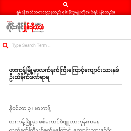
Search
Skip
to
ရှမ်းနီအသံသတင်းဌာနသည် ရှမ်းနီလူမျိုးတို့၏ ပုံရိပ်ဖြစ်သည်။
content
ရှမ်း
Search
နီ
Primary
အသံ
Navigation
သတင်း
ဖားကန့်မြို့မှာလက်နက်ကြီးကြောင့်ကျောင်းသားနှစ်
Menu
ဦးထိခိုက်ဒဏ်ရာရ
နိုဝင်ဘာ ၃ ၊ ဖားကန့်
ဖားကန့်မြို့မှာ စစ်ကောင်စီဗျူဟာကုန်းကနေ
လက်နက်ကြီးပစ်ခတ်မှုကြောင့် ကျောင်းသားနှစ်ဦး