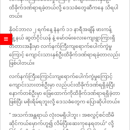
ထိခိုက်ဒဏ်ရာရခဲ့တယ်လို့ ဒေသခံတွေဆီကနေ သိရပါ
တယ်။
နိုဝင်ဘာလ ၂ ရက်နေ့ နံနက် ၁၁ နာရီအချိန် ဖားကန့်
မြို့နယ် ဆွတ်ငိုင်ယန် နဲ့ မော်ဝမ်းလေးကျေးရွာကြားရှိ
တံတားအနီးမှာ လက်နက်ကြီးကျရောက်ပေါက်ကွဲမှု
ကြောင့် ကျောင်းသားနှစ်ဦးထိခိုက်ဒဏ်ရာရခဲ့တာလည်း
ဖြစ်ပါတယ်။
လက်နက်ကြီးကြောင်းကျရောက်ပေါက်ကွဲမှုကြောင့်
ကျောင်းသားတစ်ဦးမှာ လည်ပင်းထိခိုက်ဒဏ်ရရှိခဲ့ပြီး
နောက်တစ်ဦးမှာ ခြေထောက်ကိုထိခိုက်ဒဏ်ရာရရှိခဲ့တာ
ဖြစ်ပြီး မစိုးရိမ်ရဘူးလို့ ဒေသခံတွေက ပြောဆိုပါတယ်။
“ အသက်အန္တရာယ် လုံးဝမရှိပါဘူး ၊ အစလွှင့်စင်ထိမိ
ဆိုင်ကယ်မှောက်ဟူ၍ လိမ်ပြီးဆေးကုနေရတယ်”​ လို့