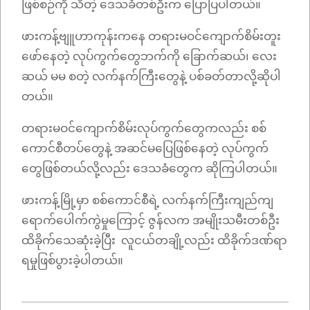
ဖြစ်စဉ်ကို သိတဲ့ ဒေသခံတစ်ဦးက ပြောပြပါတယ်။
ဖားကန့်ဗျူဟာကုန်းကနေ တရားမဝင်ကျောက်စိမ်းတူး
ဖော်နေတဲ့ လုပ်ကွက်တွေဘက်ကို ခြောက်ဆယ်၊ လေး
ဆယ် မမ စတဲ့ လက်နက်ကြီးတွေနဲ့ ပစ်ခတ်တာလို့ဆိုပါ
တယ်။
တရားမဝင်ကျောက်စိမ်းလုပ်ကွက်တွေကလည်း စစ်
ကောင်စီတပ်တွေနဲ့ အဆင်မပြေဖြစ်နေတဲ့ လုပ်ကွက်
တွေဖြစ်တယ်လို့လည်း ဒေသခံတွေက ဆိုကြပါတယ်။
ဖားကန့်မြို့မှာ စစ်ကောင်စီရဲ့ လက်နက်ကြီးကျည်ကျ
ရောက်ပေါက်ကွဲမှုကြောင့် ဇွန်လက အမျိုးသမီးတစ်ဦး
ထိခိုက်သေဆုံးခဲ့ပြီး လူငယ်တချို့လည်း ထိခိုက်ဒဏ်ရာ
ရမှုဖြစ်ပွားခဲ့ပါတယ်။