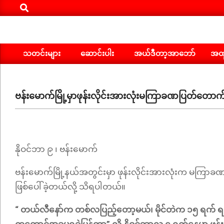
Search
Skip
to
content
သတင်းများ
ဆောင်းပါး
အယ်ဒီတာ့အာဘော်
အထူ
Primary
Navigation
Menu
ဗန်းမောက်မြို့မှာဖုန်းလိုင်းအားလုံးမကြာခဏပြတ်တော
နိုဝင်ဘာ ၉ ၊​ ဗန်းမောက်
ဗန်းမောက်မြို့နယ်အတွင်းမှာ ဖုန်းလိုင်းအားလုံးက မကြာခဏ
ဖြစ်ပေါ်ခဲ့တယ်လို့ သိရပါတယ်။
“ တယ်လီနော်က တစ်လပြည့်တော့မယ်၊ မိုင်တဲက ၁၅ ရက် ရက်