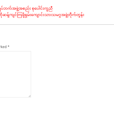
းအရပ်ဘက်အဖွဲ့အစည်း စုပေါင်းကူညီ
ုဆန့်ကျင်ကြဖို့ရှမ်းကျောင်းသားသမဂ္ဂအဖွဲ့တိိုက်တွန်း
arked
*