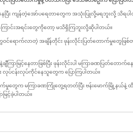
န်းလိုင်းပြတ်တောက်မှုနဲ့ ပတ်သက်ပြီး ဒေသခံတစ်ဦးက ပြောပြပ
လို့ရနေပြီး ကျန်တဲ့အော်ပရေတာတွေက အသုံးပြုလို့မရဘူးလို့ သိရ
ောင်းအရင်းတွေကိုတော့ မသိရှိကြဘူးလို့ဆိုပါတယ်။
ေဝင်ရောက်လာတဲ့ အချိန်တိုင်း ဖုန်းလိုင်းပြတ်တောက်မှုတွေဖြစ
့ချီကြာမြင့်နေတာဖြစ်ပြီး ဖုန်းလိုင်းပါ မကြာခဏပြတ်တောက်နေမ
လုပ်ငန်းလုပ်ကိုင်နေသူတွေက ပြောကြပါတယ်။
်တောက်မှုတွေက မကြာခဏကြုံတွေ့ရတတ်ပြီး ဗန်းမောက်မြို့နယ်နဲ့ ထ
ာမြင့်ခဲ့ပါတယ်။