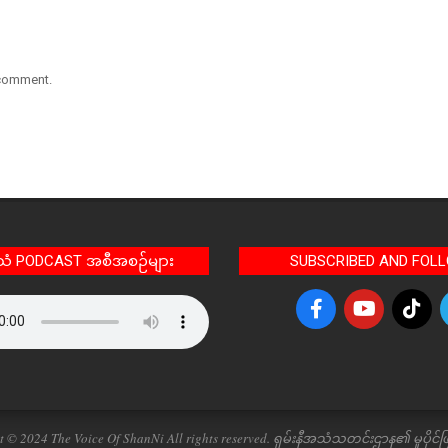
 comment.
အသံ PODCAST အစီအစဉ်များ
SUBSCRIBED AND FOL
t © 2024 The Voice Of ShanNi All rights reserved. ရှမ်းနီအသံသတင်းဌာန၏ မူပိုင်