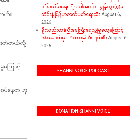
ါတယ်။
ထိန်းသိမ်းရေးတို့အပါအဝင်စာချွန်လွှာ(၄)ခု
ပါတယ်။
ထိုင်းနဲ့မြန်မာလက်မှတ်ရေးထိုး
August 6,
2026
မိုးသည်းထန်ပြီးရေကြီးရေလျှံမှုတွေကြောင့်
ဗန်းမောက်မှာတံတားနှစ်စီးပျက်စီး
August 6,
်တတ်တယ်လို့
2026
ှုကြောင့်
SHANNI VOICE PODCAST
ိစပ်နေတဲ့ ဟု
DONATION SHANNI VOICE