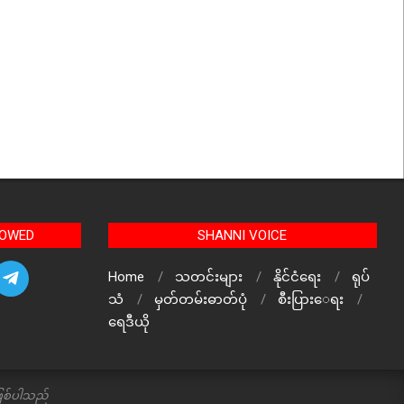
LOWED
SHANNI VOICE
Home
သတင်းများ
နိုင်ငံရေး
ရုပ်
သံ
မှတ်တမ်းဓာတ်ပုံ
စီးပြားေရး
ရေဒီယို
ဖြစ်ပါသည်