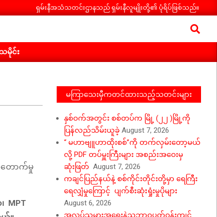
ရှမ်းနီအသံသတင်းဌာနသည် ရှမ်းနီလူမျိုးတို့၏ ပုံရိပ်ဖြစ်သည်။
Search
ီသမိုင်း
မကြာသေးမှီကတင်ထားသည့်သတင်းများ
နှစ်ဝက်အတွင်း စစ်တပ်က မြို့ (၂၂ )မြို့ကို
ပြန်လည်သိမ်းယူခဲ့
August 7, 2026
“ မဟာဗျူဟာထိုးစစ်”ကို တက်လှမ်းတော့မယ်
လို့ PDF တပ်မှူးကြီးများ အစည်းအဝေးမှ
်တောက်မှု
ဆုံးဖြတ်
August 7, 2026
ကချင်ပြည်နယ်နဲ့ စစ်ကိုင်းတိုင်းတို့မှာ ရေကြီး
ရေလျှံမှုကြောင့် ပျက်စီးဆုံးရှုံးမှုပိုများ
တာ၊ MPT
August 6, 2026
အလုပ်သမားအရေးနဲ့သဘာဝပတ်ဝန်းကျင်