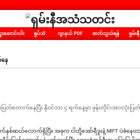
ရှမ်း
းဆောင်းပါး
ရုပ်သံ
ဂျာနယ် PDF
ဆက်သွယ်ရန်
ရှမ်းန
နီ
အသံ
သတင်း
က်နေ
ပြတ်တောက်နေပြီး နိုဝင်ဘာ ၄ ရက်နေ့မှာ ဖုန်းလိုင်းအားလုံးပြတ
နှစ်ဆယ်လောက်ရှိပြီ။ အခုက ငါတို့အော်ရီဒူးနဲ့ MPT ပဲခံနေ