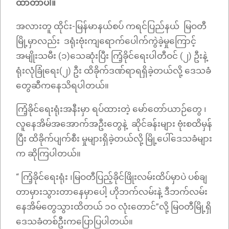
ထာတာပါ။
အလားတူ ထိုင်း-မြန်မာနယ်စပ် ကရင်ပြည်နယ် မြဝတီ
မြို့မှာလည်း ဒရုံးဗုံးကျရောက်ပေါက်ကွဲခဲ့မှုကြောင့်
အမျိုးသမီး (၁)သေဆုံးပြီး ကြံ့ခိုင်ရေးပါတီဝင် (၂) ဦးနဲ့
ရုံးလုံခြုံရေး(၂) ဦး ထိခိုက်ဒဏ်ရာရရှိခဲ့တယ်လို့ ဒေသခံ
တွေဆီကနေသိရပါတယ်။
ကြံ့ခိုင်ရေးရုံးအနီးမှာ ရပ်ထားတဲ့ မော်တော်ယာဉ်တွေ ၊
လူနေအိမ်အအောက်အဦးတွေနဲ့ ဆိုင်ခန်းများ ဗုံးစထိမှန်
ပြီး ထိခိုက်ပျက်စီး မှုများရှိခဲ့တယ်လို့ မြို့ပေါ်ဒေသခံများ
က ဆိုကြပါတယ်။
“ ကြံ့ခိုင်ရေးရုံး ၊မြဝတီပြည့်ခိုင်ဖြိုးလမ်းထိပ်မှာပဲ ပစ်ချ
တာမှားသွားတာနေမှာပေါ့ ဟိုဘက်လမ်းနဲ့ ဒီဘက်လမ်း
နေအိမ်တွေသွားထိတယ် ၁၀ လုံးတောင်”လို့ မြဝတီမြို့ရှိ
ဒေသခံတစ်ဦးကပြောပြပါတယ်။