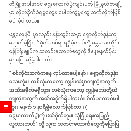
တီမြို့အပါအဝင် ရွေးကောက်ပွဲကျင်းပတဲ့ မြို့နယ်တချို့
မှာ တိုက်ခိုက်ခံရမှုတွေနဲ့ ပေါက်ကွဲမှုတွေ ဆက်တိုက်ဖြစ်
ပေါ်ခဲ့ပါတယ်။
မန္တလေးမြို့မှာလည်း နန်းတွင်းထဲမှာ ရှော့တိုက်ဒုန်းကျ
ရောက်ခဲ့ပြီး ထိခိုက်ဒဏ်ရာရရှိခဲ့တယ်လို့ မန္တလေးတိုင်း
ဝန်ကြီးချုပ်က သတင်းထောက်တွေကို ဒီနေ့မနက်ပိုင်း
မှာ ပြောဆိုခဲ့ပါတယ်။
“
စစ်ကိုင်းဘက်ကနေ လုပ်တာပေါ့နော် ၊ ရှော့တိုက်ဒုန်း
လေးလုံး ၊ တစ်လုံးကတော့ ကျွန်းထဲမှာကျတဲ့အတွက်
အထိအခိုက်မရှိဘူး။ တစ်လုံးကတော့ ကျွန်တော်တို့ထဲ
ကျတဲ့အတွက် အထိအခိုက်ရှိပါတယ်။ စိတ်မကောင်းပါ
ဘူး။ မနက် ၁ နာရီခွဲလောက်ဖြစ်တာ ၊ (
ရွေးကောက်ပွဲ)ကို မထိခိုက်ဘူး။ လုံခြုံရေးအပြည့်
ယူထားတယ်” လို့ သူက သတင်းထောက်တွေကိုပြောပြ