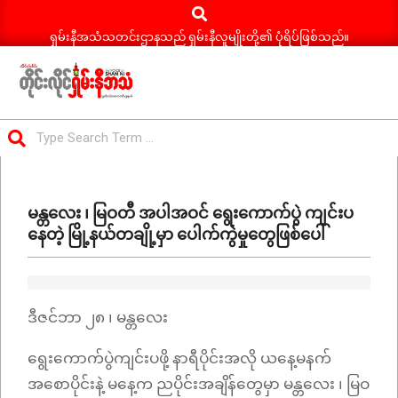
Search
Skip
to
ရှမ်းနီအသံသတင်းဌာနသည် ရှမ်းနီလူမျိုးတို့၏ ပုံရိပ်ဖြစ်သည်။
content
ရှမ်း
Search
နီ
Primary
အသံ
Navigation
သတင်း
မန္တလေး ၊ မြဝတီ အပါအဝင် ရွေးကောက်ပွဲ ကျင်းပ
Menu
နေတဲ့ မြို့နယ်တချို့မှာ ပေါက်ကွဲမှုတွေဖြစ်ပေါ်
ဒီဇင်ဘာ ၂၈ ၊ မန္တလေး
ရွေးကောက်ပွဲကျင်းပဖို့ နာရီပိုင်းအလို ယနေ့မနက်
အစောပိုင်းနဲ့ မနေ့က ညပိုင်းအချိန်တွေမှာ မန္တလေး ၊ မြဝ