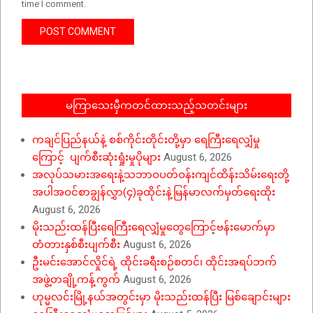
time I comment.
မကြာသေးမှီကတင်ထားသည့်သတင်းများ
ကချင်ပြည်နယ်နဲ့ စစ်ကိုင်းတိုင်းတို့မှာ ရေကြီးရေလျှံမှု
ကြောင့် ပျက်စီးဆုံးရှုံးမှုပိုများ
August 6, 2026
အလုပ်သမားအရေးနဲ့သဘာဝပတ်ဝန်းကျင်ထိန်းသိမ်းရေးတို့
အပါအဝင်စာချွန်လွှာ(၄)ခုထိုင်းနဲ့မြန်မာလက်မှတ်ရေးထိုး
August 6, 2026
မိုးသည်းထန်ပြီးရေကြီးရေလျှံမှုတွေကြောင့်ဗန်းမောက်မှာ
တံတားနှစ်စီးပျက်စီး
August 6, 2026
ဦးမင်းအောင်လှိုင်ရဲ့ ထိုင်းခရီးစဉ်စတင်၊ ထိုင်းအရပ်ဘက်
အဖွဲ့တချို့ကန့်ကွက်
August 6, 2026
ဟုမ္မလင်းမြို့နယ်အတွင်းမှာ မိုးသည်းထန်ပြီး မြစ်ချောင်းများ