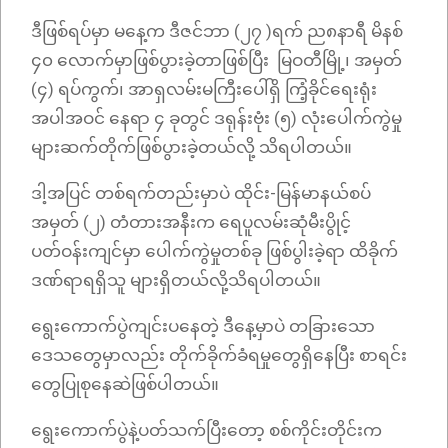
ဒီဖြစ်ရပ်မှာ မနေ့က ဒီဇင်ဘာ (၂၇ )ရက် ည၈နာရီ မိနစ်
၄၀ လောက်မှာဖြစ်ပွားခဲ့တာဖြစ်ပြီး မြဝတီမြို့၊ အမှတ်
(၄) ရပ်ကွက်၊ အာရှလမ်းမကြီးပေါ်ရှိ ကြံ့ခိုင်ရေးရုံး
အပါအဝင် နေရာ ၄ ခုတွင် ဒရုန်းဗုံး (၅) လုံးပေါက်ကွဲမှု
များဆက်တိုက်ဖြစ်ပွားခဲ့တယ်လို့ သိရပါတယ်။
ဒါ့အပြင် တစ်ရက်တည်းမှာပဲ ထိုင်း-မြန်မာနယ်စပ်
အမှတ် (၂) တံတားအနီးက ရေပူလမ်းဆုံမီးပွိုင့်
ပတ်ဝန်းကျင်မှာ ပေါက်ကွဲမှုတစ်ခု ဖြစ်ပွါးခဲ့ရာ ထိခိုက်
ဒဏ်ရာရရှိသူ များရှိတယ်လို့သိရပါတယ်။
ရွေးကောက်ပွဲကျင်းပနေတဲ့ ဒီနေ့မှာပဲ တခြားသော
ဒေသတွေမှာလည်း တိုက်ခိုက်ခံရမှုတွေရှိနေပြီး စာရင်း
တွေပြုစုနေဆဲဖြစ်ပါတယ်။
ရွေးကောက်ပွဲနဲ့ပတ်သက်ပြီးတော့ စစ်ကိုင်းတိုင်းက