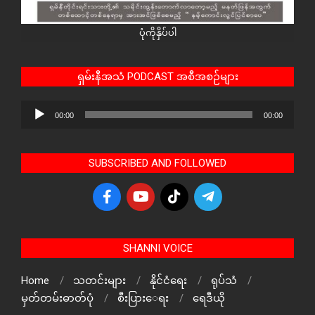
ပုံကိုနှိပ်ပါ
ရှမ်းနီအသံ PODCAST အစီအစဉ်များ
Audio
00:00
00:00
Player
SUBSCRIBED AND FOLLOWED
SHANNI VOICE
Home
သတင်းများ
နိုင်ငံရေး
ရုပ်သံ
မှတ်တမ်းဓာတ်ပုံ
စီးပြားေရး
ရေဒီယို