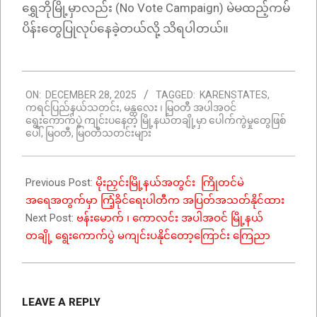
ရွှေဘိုမြို့မှာလည်း (No Vote Campaign) မဲမထည့်ကမ်
ပိန်းတွေပြုလုပ်နေခဲ့တယ်လို့ သိရပါတယ်။
2025-
ON:
DECEMBER 28, 2025
TAGGED:
KARENSTATES
,
12-
ကရင်ပြည်န​ယ်သတင်း
,
မန္တလေး ၊ မြဝတီ အပါအဝင်
28
ရွေးကောက်ပွဲ ကျင်းပနေတဲ့ မြို့နယ်တချို့မှာ ပေါက်ကွဲမှုတွေဖြစ်
ပေါ်
,
မြဝတီ
,
မြဝတီသတင်းများ
Previous Post:
မိုးညှင်းမြို့နယ်အတွင်း ကြိုတင်မဲ
အရေအတွက်မှာ ကြံ့ခိုင်ရေးပါတီက အပြတ်အသတ်နိုင်ထား
Next Post:
ဗန်းမောက် ၊ ကောလင်း အပါအဝင် မြို့နယ်
တချို့ ရွေးကောက်ပွဲ မကျင်းပနိုင်တော့ကြောင်း ကြေညာ
LEAVE A REPLY