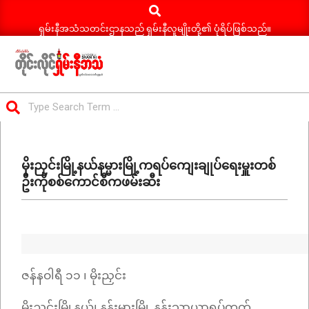
Search
Skip
to
ရှမ်းနီအသံသတင်းဌာနသည် ရှမ်းနီလူမျိုးတို့၏ ပုံရိပ်ဖြစ်သည်။
content
ရှမ်း
Search
နီ
Primary
အသံ
Navigation
သတင်း
မိုးညှင်းမြို့နယ်နမ္မားမြို့ကရပ်ကျေးချုပ်ရေးမှူးတစ်
Menu
ဦးကိုစစ်ကောင်စီကဖမ်းဆီး
ဇန်နဝါရီ ၁၁ ၊ မိုးညှင်း
မိုးညှင်းမြို့နယ်၊ နန်းမ္မားမြို့ နန်းသာယာရပ်ကွက်