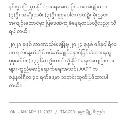
နန်းမ္မားမြို့မှာ နိုင်ငံအရေးအကျဉ်းသား အမျိုးသား
(၇)ဦး အမျိုးသမီး (၃)ဦး စုစုပေါင်း (၁၀)ဦး မိုးညှင်း
အကျဉ်းထောင်မှာ ပြစ်ဒဏ်ကျခံနေရတယ်လို့လည်း သိ
ရပါတယ်။
၂၀၂၁ ခုနှစ် အာဏာသိမ်းချိန်မှ ၂၀၂၃ ခုနှစ် ဇန်နဝါရီလ
၁၀ ရက်နေ့ထိတိုင် ဖမ်းဆီးချုပ်နှောင်ခြင်းခံထားရသူ
စုစုပေါင်း (၁၃၃၆၀) ဦးတယ်လို့ နိုင်ငံရေးအကျဉ်းသား
များ ကူညီစောင့်ရှောက်ရေးအသင်း AAPP က
ဇန်နဝါရီလ ၃၀ ရက်နေ့မှာ သတင်းထုတ်ပြန်ထားပါ
တယ်။
2023-
ON:
JANUARY 11, 2023
TAGGED:
နမ္မားမြို့
,
မိုးညှင်း
01-
11