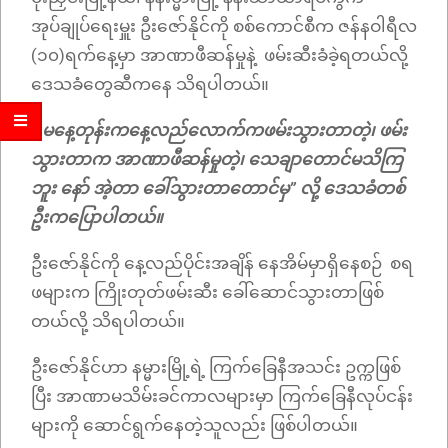
အုပ်ချုပ်ရေးမှူး ဦးဇော်နိုင်ကို စစ်ကောင်စီက ဇန်နဝါရီလ
(၁၀)ရက်နေ့မှာ အာဏာဖီဆန်မှုနဲ့ ဖမ်းဆီးခံခဲ့ရတယ်လို့
ဒေသခံတွေဆီကနေ သိရပါတယ်။
“ မနေ့တုန်းကနေ့လည်လောက်ကဖမ်းသွားတာတဲ့၊ ဖမ်း
သွားတာက အာဏာဖီဆန်မှုတဲ့၊ သေချာတောင်မသိကြ
ဘူး နော် အဲ့တာ ခေါ်သွားတာတောင်မှ” လို့ ဒေသခံတစ်
ဦးကပြောပါတယ်။
ဦးဇော်နိုင်ကို နေ့လည်ပိုင်းအချိန် နေအိမ်မှာရှိနေစဉ် စရ
ဖများက ကြိုးတုတ်ဖမ်းဆီး ခေါ်ဆောင်သွားတာဖြစ်
တယ်လို့ သိရပါတယ်။
ဦးဇော်နိုင်ဟာ နမ္မားမြို့ရဲ့ ကြက်ခြေနီအသင်း ဥက္ကဖြစ်
ပြီး အာဏာမသိမ်းခင်ကာလများမှာ ကြက်ခြေနီလုပ်ငန်း
များကို ဆောင်ရွက်နေတဲ့သူလည်း ဖြစ်ပါတယ်။