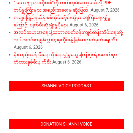
“ မဟာဗျူဟာထိုးစစ်”ကို တက်လှမ်းတော့မယ်လို့ PDF
တပ်မှူးကြီးများ အစည်းအဝေးမှ ဆုံးဖြတ်
August 7, 2026
ကချင်ပြည်နယ်နဲ့ စစ်ကိုင်းတိုင်းတို့မှာ ရေကြီးရေလျှံမှု
ကြောင့် ပျက်စီးဆုံးရှုံးမှုပိုများ
August 6, 2026
အလုပ်သမားအရေးနဲ့သဘာဝပတ်ဝန်းကျင်ထိန်းသိမ်းရေးတို့
အပါအဝင်စာချွန်လွှာ(၄)ခုထိုင်းနဲ့မြန်မာလက်မှတ်ရေးထိုး
August 6, 2026
မိုးသည်းထန်ပြီးရေကြီးရေလျှံမှုတွေကြောင့်ဗန်းမောက်မှာ
တံတားနှစ်စီးပျက်စီး
August 6, 2026
SHANNI VOICE PODCAST
DONATION SHANNI VOICE