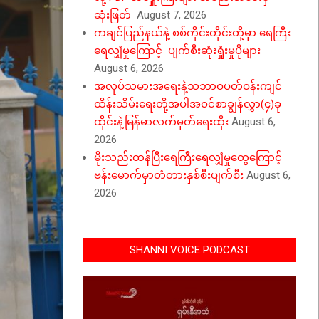
ဆုံးဖြတ်
August 7, 2026
ကချင်ပြည်နယ်နဲ့ စစ်ကိုင်းတိုင်းတို့မှာ ရေကြီး
ရေလျှံမှုကြောင့် ပျက်စီးဆုံးရှုံးမှုပိုများ
August 6, 2026
အလုပ်သမားအရေးနဲ့သဘာဝပတ်ဝန်းကျင်
ထိန်းသိမ်းရေးတို့အပါအဝင်စာချွန်လွှာ(၄)ခု
ထိုင်းနဲ့မြန်မာလက်မှတ်ရေးထိုး
August 6,
2026
မိုးသည်းထန်ပြီးရေကြီးရေလျှံမှုတွေကြောင့်
ဗန်းမောက်မှာတံတားနှစ်စီးပျက်စီး
August 6,
2026
SHANNI VOICE PODCAST