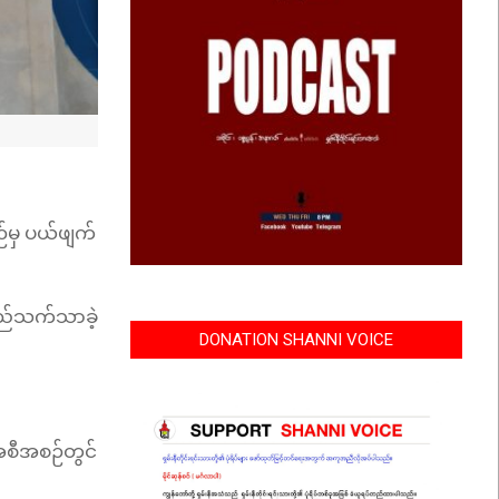
ဉ်မှ ပယ်ဖျက်
်လည်သက်သာခဲ့
DONATION SHANNI VOICE
 အစီအစဉ်တွင်