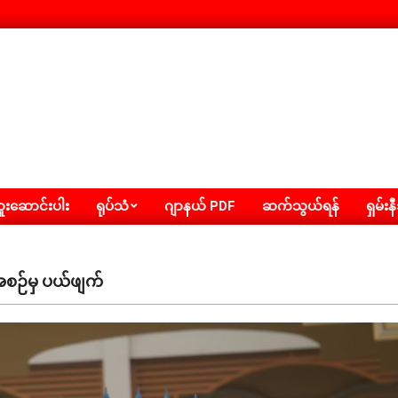
းဆောင်းပါး
ရုပ်သံ
ဂျာနယ် PDF
ဆက်သွယ်ရန်
ရှမ်းန
အစီအစဉ်မှ ပယ်ဖျက်