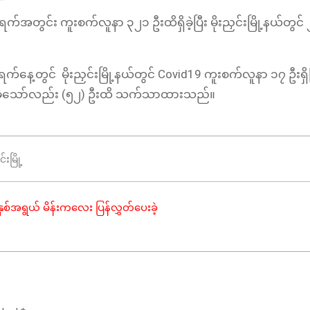
တွင်း ကူးစက်လူနာ ၃၂၁ ဦးထိရှိခဲ့ပြီး မိုးညှင်းမြို့နယ်တွင် ၂
တွင် မိုးညှင်းမြို့နယ်တွင် Covid19 ကူးစက်လူနာ ၁၇ ဦးရှိပြ
ရှိခဲ့သော်လည်း (၅၂) ဦးထိ သက်သာထားသည်။
င်းမြို့
်အရွယ် မိန်းကလေး ပြန်လွှတ်ပေးခဲ့