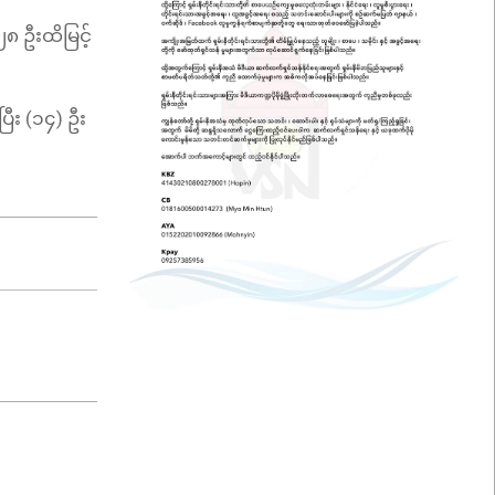
၈ ဦးထိမြင့်
ီး (၁၄) ဦး