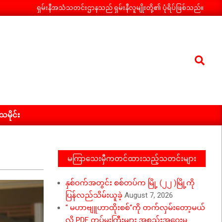
ရှမ်းနီအသံသတင်းဌာနသည် ရှမ်းနီလူမျိုးတို့၏ ပုံရိပ်ဖြစ်သည်။
Search
ီသမိုင်း
မကြာသေးမှီကတင်ထားသည့်သတင်းများ
နှစ်ဝက်အတွင်း စစ်တပ်က မြို့ (၂၂ )မြို့ကို
ပြန်လည်သိမ်းယူခဲ့
August 7, 2026
“ မဟာဗျူဟာထိုးစစ်”ကို တက်လှမ်းတော့မယ်
လို့ PDF တပ်မှူးကြီးများ အစည်းအဝေးမှ