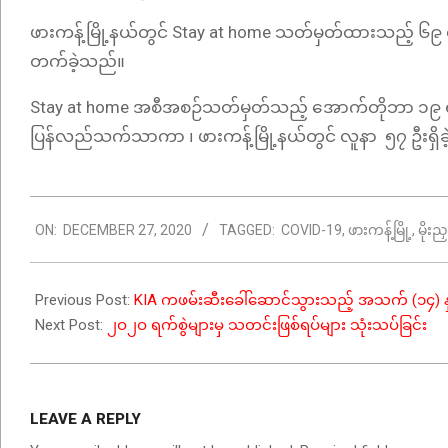
ဖားကန့်မြို့နယ်တွင် Stay at home သတ်မှတ်ထားသည့် ၆၉ ရက်အ
တက်ခဲ့သည်။
Stay at home အစီအစဉ်သတ်မှတ်သည့် အောက်တိုဘာ ၁၉ ရက်နေ့
ပြန်လည်သက်သာကာ ၊ ဖားကန့်မြို့နယ်တွင် လူနာ ၅၇ ဦး
2020-
ON:
DECEMBER 27, 2020
TAGGED:
COVID-19
,
ဖားကန့်မြို့
,
မိုးညှ
12-
27
Previous Post:
KIA ကဖမ်းဆီးခေါ်ဆောင်သွားသည့် အသက် (၁၄) နှစ
Next Post:
၂ဝ၂ဝ ရက်စွဲများမှ သတင်းဖြစ်ရပ်များ သုံးသပ်ခြင်း
LEAVE A REPLY