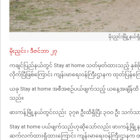
မိုးညှင်းမြို့န
မိုးညှင်း ၊ ဒီဇင်ဘာ ၂၇
ကချင်ပြည်နယ်တွင် Stay at home သတ်မှတ်ထားသည့် နှစ်မြို့
လိုက်ပြီဖြစ်ကြောင်း ကျန်းမာရေးဝန်ကြီးဌာနက ထုတ်ပြန်
ယခု Stay at home အစီအစဉ်ပယ်ဖျက်သည့် ယနေ့အချိန်ထိ မိုး
သည်။
ဖားကန့်မြို့နယ်တွင်လည်း ၃၇၈ ဦးထိရှိပြီး ၃ဝဝ ဦး သက
Stay at home ပယ်ဖျက်သည်ဟုဆိုသော်လည်း ဖားကန့်မြို့နယ်ရှ
ဆက်လက်ထားရှိထားကြောင်း ကျန်းမာရေးဝန်ကြီးဌာနက 