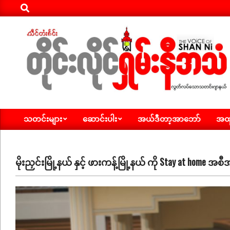
Search
Skip
to
content
ရှမ်း
သတင်းများ
ဆောင်းပါး
အယ်ဒီတာ့အာဘော်
အထူ
နီ
Primary
Navigation
အသံ
Menu
သတင်း
မိုးညှင်းမြို့နယ် နှင့် ဖားကန့်မြို့နယ် ကို Stay at home 