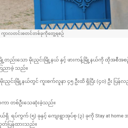
ယ်ရှိ ကွာလတင်းစတင်တစ်ခုကိုတွေ့ရစဉ်
တည်းသော မိုးညှင်းမြို့နယ် နှင့် ဖားကန့်မြို့နယ်ကို ထိုအစီအစ
ကြေညာခဲ့ သည်။
ညှင်းမြို့နယ်တွင် ကူးစက်လူနာ ၄၅ ဦးထိ ရှိပြီး (၄ဝ) ဦး ပြန
်သာကာ တစ်ဦးသေဆုံးခဲ့သည်။
ိ ရပ်ကွက် (၅) ခုနှင့် ကျေးရွာအုပ်စု (၃) ခုကို Stay at home
ထုတ်ပြန်ထားသည်။