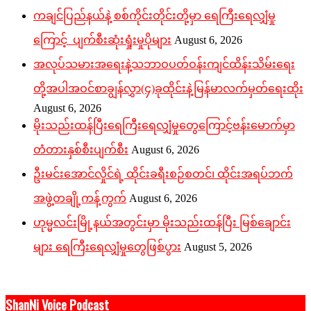
ကချင်ပြည်နယ်နဲ့ စစ်ကိုင်းတိုင်းတို့မှာ ရေကြီးရေလျှံမှု
ကြောင့် ပျက်စီးဆုံးရှုံးမှုပိုများ
August 6, 2026
အလုပ်သမားအရေးနဲ့သဘာဝပတ်ဝန်းကျင်ထိန်းသိမ်းရေး
တို့အပါအဝင်စာချွန်လွှာ(၄)ခုထိုင်းနဲ့မြန်မာလက်မှတ်ရေးထိုး
August 6, 2026
မိုးသည်းထန်ပြီးရေကြီးရေလျှံမှုတွေကြောင့်ဗန်းမောက်မှာ
တံတားနှစ်စီးပျက်စီး
August 6, 2026
ဦးမင်းအောင်လှိုင်ရဲ့ ထိုင်းခရီးစဉ်စတင်၊ ထိုင်းအရပ်ဘက်
အဖွဲ့တချို့ကန့်ကွက်
August 6, 2026
ဟုမ္မလင်းမြို့နယ်အတွင်းမှာ မိုးသည်းထန်ပြီး မြစ်ချောင်း
များ ရေကြီးရေလျှံမှုတွေဖြစ်ပွား
August 5, 2026
ShanNi Voice Podcast