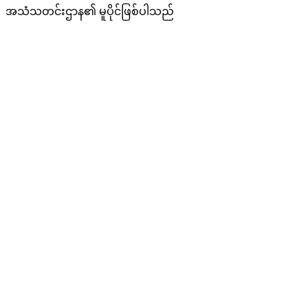
အသံသတင်းဌာန၏ မူပိုင်ဖြစ်ပါသည်