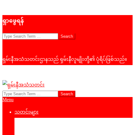
Skip
ရှာဖွေရန်
to
content
Search
ရှမ်းနီအသံသတင်းဌာနသည် ရှမ်းနီလူမျိုးတို့၏ ပုံရိပ်ဖြစ်သည်။
Search
ရှမ်း
Primary
Menu
နီ
Navigation
Menu
သတင်းများ
အသံ
နိုင်ငံရေး
သတင်း
‌ဒေသတွင်းသတင်း