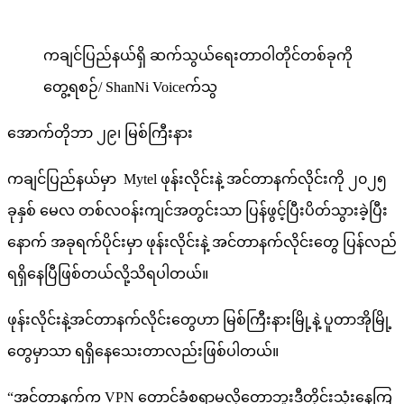
ကချင်ပြည်နယ်ရှိ ဆက်သွယ်ရေးတာဝါတိုင်တစ်ခုကို
တွေ့ရစဉ်/ ShanNi Voiceက်သွ
အောက်တိုဘာ ၂၉၊ မြစ်ကြီးနား
ကချင်ပြည်နယ်မှာ Mytel ဖုန်းလိုင်းနဲ့ အင်တာနက်လိုင်းကို ၂၀၂၅
ခုနှစ် မေလ တစ်လဝန်းကျင်အတွင်းသာ ပြန်ဖွင့်ပြီးပိတ်သွားခဲ့ပြီး
နောက် အခုရက်ပိုင်းမှာ ဖုန်းလိုင်းနဲ့ အင်တာနက်လိုင်းတွေ ပြန်လည်
ရရှိနေပြီဖြစ်တယ်လို့သိရပါတယ်။
ဖုန်းလိုင်းနဲ့အင်တာနက်လိုင်းတွေဟာ မြစ်ကြီးနားမြို့နဲ့ ပူတာအိုမြို့
တွေမှာသာ ရရှိနေသေးတာလည်းဖြစ်ပါတယ်။
“အင်တာနက်က VPN တောင်ခံစရာမလိုတော့ဘူးဒီတိုင်းသုံးနေကြ