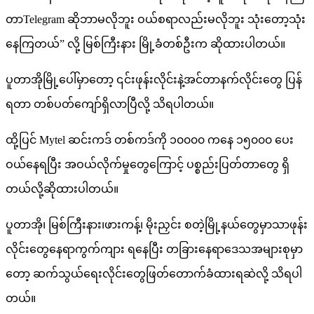
တာTelegram ဆိုဘာမလိုဘူး ဝယ်စရာလည်းမလိုဘူး သုံးတော့သုံး
နေကြတယ်” လို့ မြစ်ကြီးနား မြို့ခံတစ်ဦးက ဆိုထားပါတယ်။
ပူတာအိုမြို့ပေါ်မှာတော့ ၎င်းဖုန်းလိုင်းနဲ့အင်တာနက်လိုင်းတွေ ပြန်
ရတာ တစ်ပတ်ကျော်ရှိလာပြီလို့ သိရပါတယ်။
ထို့ပြင် Mytel ဆင်းကဒ် တစ်ကဒ်ကို ၁၀၀၀၀ ကနေ ၁၅၀၀၀ ပေး
ဝယ်နေရပြီး အဝယ်လိုက်မှုတွေကြောင့် ပစ္စည်းပြတ်တာတွေ ရှိ
တယ်လို့ဆိုထားပါတယ်။
ပူတာအို၊ မြစ်ကြီးနား၊ဖားကန့်၊ မိုးညှင်း စတဲ့မြို့နယ်တွေမှာသာဖုန်း
လိုင်းတွေနေရာကွက်ကျား ရနေပြီး တခြားနေရာဒေသအများစုမှာ
တော့ ဆက်သွယ်ရေးလိုင်းတွေဖြတ်တောက်ခံထားရဆဲလို့ သိရပါ
တယ်။