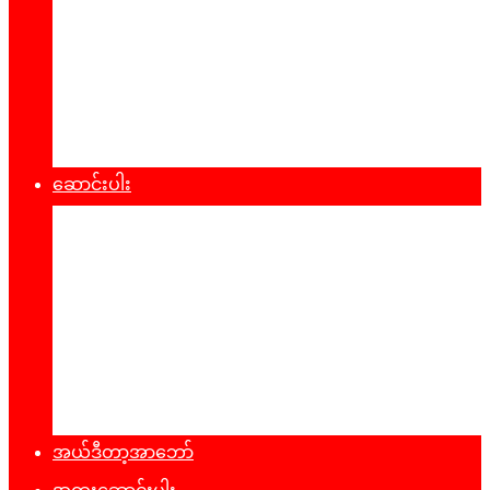
စီးပွားရေး
သဘာ၀ပတ်၀န်းကျင်
ကျန်းမာရေး
ထုတ်ပြန်ချက်များ
ဆောင်းပါး
နိုင်ငံရေး
အတွေးအမြင်
ယဥ်ကျေးမှု
အင်တာဗျူး
ခရီးသွားလမ်းညွန်
မှတ်တမ်းဓာတ်ပုံ
အယ်ဒီတာ့အာဘော်