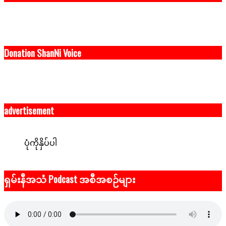
Donation ShanNi Voice
advertisement
ပုံကိုနှိပ်ပါ
ရှမ်းနီအသံ Podcast အစီအစဉ်များ