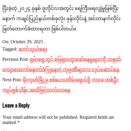
ပြီးခဲ့တဲ့ ၂၀၂၄ ခုနှစ် ဇူလိုင်လအတွင်း ရေကြီးရေလျှံမှုဖြစ်ပြီး
နောက် ကချင်ပြည်နယ်တစ်ခုလုံး ဖုန်းလိုင်းနဲ့ အင်တာနက်လိုင်း
ဖြတ်တောက်ခံထားရတာ ဖြစ်ပါတယ်။
2025-
On:
October 29, 2025
10-
Tagged:
ဆက်သွယ်ရေး
29
Previous Post:
ရှမ်းရှေ့တွင် မြေရှားတူးဖော်နေမှုများကို တရုတ်
ကျောထောက်နောက်ခံပြုနေတဲ့ ကုမ္ပဏီများက လုပ်ဆောင်နေ
Next Post:
မိုးကုတ်မြို့မှ စစ်ဘေးတိမ်းရှောင်ဖို့ ကားခ တစ်ဦး
ကျပ်ရှစ်သိန်း အထိမြင့်တက်လာနေ
Leave a Reply
Your email address will not be published.
Required fields are
marked
*