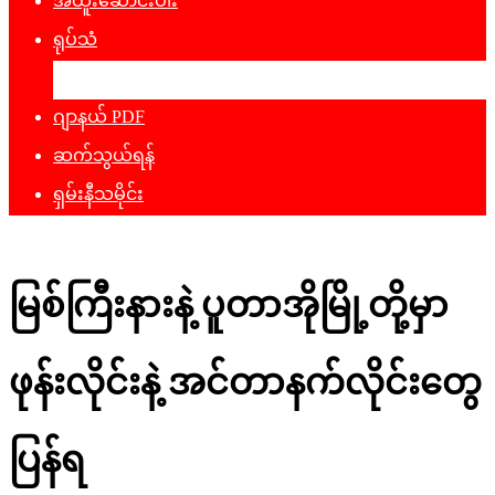
အထူးဆောင်းပါး
ရုပ်သံ
ဖျော်ဖြေရေး
ဂျာနယ် PDF
ဆက်သွယ်ရန်
ရှမ်းနီသမိုင်း
မြစ်ကြီးနားနဲ့ ပူတာအိုမြို့တို့မှာ
ဖုန်းလိုင်းနဲ့ အင်တာနက်လိုင်းတွေ
ပြန်ရ