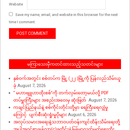
Website
Save my name, email, and website in this browser for the next
time I comment.
မကြာသေးမှီကတင်ထားသည့်သတင်းများ
နှစ်ဝက်အတွင်း စစ်တပ်က မြို့ (၂၂ )မြို့ကို ပြန်လည်သိမ်းယူ
ခဲ့
August 7, 2026
“ မဟာဗျူဟာထိုးစစ်”ကို တက်လှမ်းတော့မယ်လို့ PDF
တပ်မှူးကြီးများ အစည်းအဝေးမှ ဆုံးဖြတ်
August 7, 2026
ကချင်ပြည်နယ်နဲ့ စစ်ကိုင်းတိုင်းတို့မှာ ရေကြီးရေလျှံမှု
ကြောင့် ပျက်စီးဆုံးရှုံးမှုပိုများ
August 6, 2026
အလုပ်သမားအရေးနဲ့သဘာဝပတ်ဝန်းကျင်ထိန်းသိမ်းရေးတို့
အပါအဝင်စာချွန်လွှာ(၄)ခုထိုင်းနဲ့မြန်မာလက်မှတ်ရေးထိုး