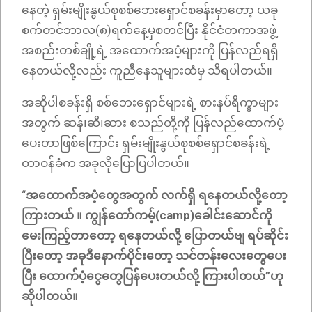
နေတဲ့ ရှမ်းမျိုးနွယ်စုစစ်ဘေးရှောင်စခန်းမှာတော့ ယခု
စက်တင်ဘာလ(၈)ရက်နေ့မှစတင်ပြီး နိုင်ငံတကာအဖွဲ့
အစည်းတစ်ချို့ရဲ့ အထောက်အပံ့များကို ပြန်လည်ရရှိ
နေတယ်လို့လည်း ကူညီနေသူများထံမှ သိရပါတယ်။
အဆိုပါစခန်းရှိ စစ်ဘေးရှောင်များရဲ့ စားနပ်ရိက္ခာများ
အတွက် ဆန်၊ဆီ၊ဆား စသည်တို့ကို ပြန်လည်ထောက်ပံ့
ပေးတာဖြစ်ကြောင်း ရှမ်းမျိုးနွယ်စုစစ်ရှောင်စခန်းရဲ့
တာဝန်ခံက အခုလိုပြောပြပါတယ်။
“
အထောက်အပံ့တွေအတွက် လက်ရှိ ရနေတယ်လို့တော့
ကြားတယ် ။ ကျွန်တော်ကမ့်(camp)ခေါင်းဆောင်ကို
မေးကြည့်တာတော့ ရနေတယ်လို့ ပြောတယ်ဗျ ရပ်ဆိုင်း
ပြီးတော့ အခုဒီနောက်ပိုင်းတော့ သင်တန်းလေးတွေပေး
ပြီး ထောက်ပံ့ငွေတွေပြန်ပေးတယ်လို့ ကြားပါတယ်”ဟု
ဆိုပါတယ်။