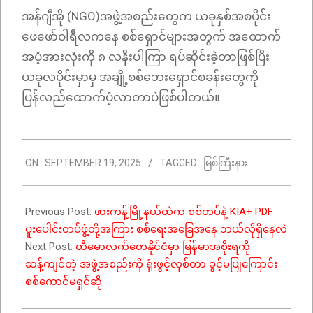
အန်ဂျီအို (NGO)အဖွဲ့အစည်းတွေက ယခုနှစ်အစပိုင်း
ဖေဖော်ဝါရီလကနေ စစ်ရှောင်များအတွက် အထောက်
အပံ့အားလုံးကို ၈ လနီးပါကြာ ရပ်ဆိုင်းခဲ့တာဖြစ်ပြီး
ယခုလပိုင်းမှာမှ အချို့စစ်ဘေးရှောင်စခန်းတွေကို
ပြန်လည်ထောက်ပံ့လာတာပဲဖြစ်ပါတယ်။
2025-
ON:
SEPTEMBER 19, 2025
TAGGED:
မြစ်ကြီးနား
09-
19
Previous Post:
ဖားကန့်မြို့နယ်ထဲက စစ်တပ်နဲ့ KIA+ PDF
ပူးပေါင်းတပ်ဖွဲ့တို့အကြား စစ်ရေးအခြေအနေ ဘယ်လိုရှိနေလဲ
Next Post:
တီမောလက်တေနိုင်ငံမှာ မြန်မာအစိုးရကို
ဆန့်ကျင်တဲ့ အဖွဲ့အစည်းကို ရုံးဖွင့်လှစ်တာ ခွင့်မပြုကြောင်း
စစ်ကောင်မရှင်ဆို