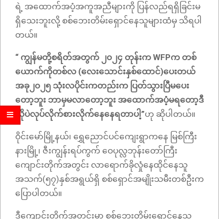
ရဲ့ အထောက်အပံ့အကူအညီများကို ပြန်လည်ရရှိခြင်းမ
ရှိသေးဘူးလို့ စစ်ဘေးတိမ်းရှောင်နေသူများထံမှ သိရပါ
တယ်။
“ ကျွန်မတို့စရိတ်အတွက် ၂၀၂၄ တုန်းက WFPက တစ်
ယောက်ကိုတစ်လ (လေးသောင်းနှစ်ထောင်)ပေးတယ်
အခု၂၀၂၅ သုံးလပိုင်းကတည်းက ပြတ်သွားပြီမပေး
တော့ဘူး ဘာမှမလာတော့ဘူး အထောက်အပံ့မရတော့ဒီ
လိုပဲလုပ်လိုက်စားလိုက်နေနေရတာပါ့”
ဟု ဆိုပါတယ်။
ဝိုင်းမော်မြို့နယ်၊ ရွှေညောင်ပင်ကျေးရွာကနေ မြစ်ကြီး
နားမြို့၊ ဇီးကျွန်းရပ်ကွက် ဝေပုလ္လဘုန်းတော်ကြီး
ကျောင်းတိုက်အတွင်း လာရောက်ခိုလှုံနေထိုင်နေသူ
အသက်(၅၇)နှစ်အရွယ်ရှိ စစ်ရှောင်အမျိုးသမီးတစ်ဦးက
ပြောပါတယ်။
ဒီကျောင်းတိုက်အတွင်းမှာ စစ်ဘေးတိမ်းရှောင်နေသူ