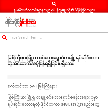
Search
Skip
to
ရှမ်းနီအသံသတင်းဌာနသည် ရှမ်းနီလူမျိုးတို့၏ ပုံရိပ်ဖြစ်သည်။
content
ရှမ်း
Search
နီ
Primary
အသံ
Navigation
သတင်း
မြစ်ကြီးနားမြို့က စစ်ဘေးရှောင်တချို့ ရပ်ဆိုင်းထား
Menu
တဲ့အထောက်အပံ့ပြန်ရရှိခြင်းမရှိသေး
စက်တင်ဘာ ၁၈ ၊ မြစ်ကြီးနား
မြစ်ကြီးနားမြို့ရှိ တချို့စစ်ဘေးရှောင်စခန်းအများစုမှာ
ရပ်ဆိုင်းခံထားရတဲ့ နိုင်ငံတကာ (NGO)အဖွဲ့အစည်းတွေ