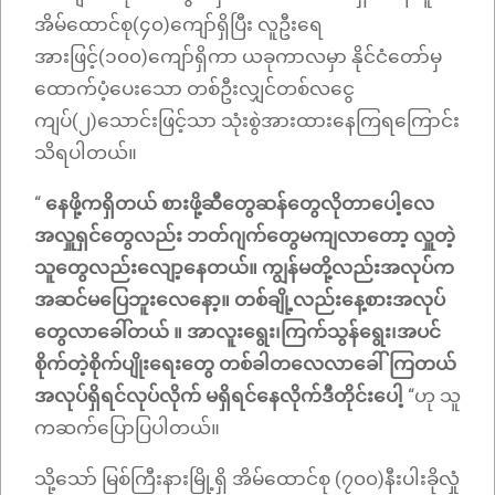
အိမ်ထောင်စု(၄၀)ကျော်ရှိပြီး လူဦးရေ
အားဖြင့်(၁၀၀)ကျော်ရှိကာ ယခုကာလမှာ နိုင်ငံတော်မှ
ထောက်ပံ့ပေးသော တစ်ဦးလျှင်တစ်လငွေ
ကျပ်(၂)သောင်းဖြင့်သာ သုံးစွဲအားထားနေကြရကြောင်း
သိရပါတယ်။
“
နေဖို့ကရှိတယ် စားဖို့ဆီတွေဆန်တွေလိုတာပေါ့လေ
အလှူရှင်တွေလည်း ဘတ်ဂျက်တွေမကျလာတော့ လှူတဲ့
သူတွေလည်းလျော့နေတယ်။ ကျွန်မတို့လည်းအလုပ်က
အဆင်မပြေဘူးလေနော့။ တစ်ချို့လည်းနေ့စားအလုပ်
တွေလာခေါ်တယ် ။ အာလူးရွေး၊ကြက်သွန်ရွေး၊အပင်
စိုက်တဲ့စိုက်ပျိုးရေးတွေ တစ်ခါတလေလာခေါ်ကြတယ်
အလုပ်ရှိရင်လုပ်လိုက် မရှိရင်နေလိုက်ဒီတိုင်းပေါ့
“ဟု သူ
ကဆက်ပြောပြပါတယ်။
သို့သော် မြစ်ကြီးနားမြို့ရှိ အိမ်ထောင်စု (၇၀၀)နီးပါးခိုလှုံ