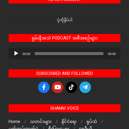
ပုံကိုနှိပ်ပါ
ရှမ်းနီအသံ PODCAST အစီအစဉ်များ
Audio
00:00
00:00
Player
SUBSCRIBED AND FOLLOWED
SHANNI VOICE
Home
သတင်းများ
နိုင်ငံရေး
ရုပ်သံ
မှတ်တမ်းဓာတ်ပုံ
စီးပြားေရး
ရေဒီယို