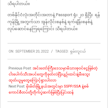
သိရပါတယ်။
တစ်နိုင်ငံလုံးအတိုင်းအတာနဲ့ Passport ရုံး ၂၀ ရှိပြီး ရန်
ကုန်မြို့အတွက်သာ အွန်လိုင်းစနစ်နဲ့ ရက်ချိန်းစနစ်နဲ့
လုပ်ဆောင်နေကြရကြောင်း သိရပါတယ်။
2022-
ON:
SEPTEMBER 20, 2022
TAGGED:
ရှမ်းလူငယ်
09-
20
Previous Post:
အင်းတော်ကြီးဒေသမှာမိသားစုဝင်ငွေဖြစ်တဲ့
ငါးပေါက်သီးအပင်တွေကိုခုတ်လဲပြီးပျဉ်၊ထင်းနဲ့မီးသွေး
ထုတ်ယူမှုတွေကြောင့်ရှားပါးလာ
Next Post:
မိုးမိတ်မြို့နယ်အတွင်းမှာ SSPP/SSA နဲ့စစ်
ကောင်စီတပ်တို့တိုက်ပွဲဆက်ဖြစ်ပြီးပြင်းထန်