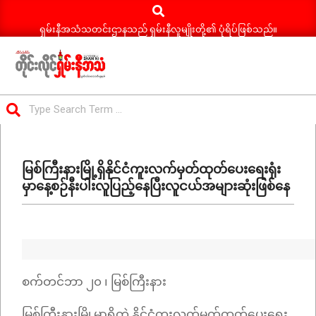
Search
Skip
to
ရှမ်းနီအသံသတင်းဌာနသည် ရှမ်းနီလူမျိုးတို့၏ ပုံရိပ်ဖြစ်သည်။
content
ရှမ်း
Search
နီ
Primary
အသံ
Navigation
သတင်း
မြစ်ကြီးနားမြို့ရှိနိုင်ငံကူးလက်မှတ်ထုတ်ပေးရေးရုံး
Menu
မှာနေ့စဉ်နီးပါးလူပြည့်နေပြီးလူငယ်အများဆုံးဖြစ်နေ
စက်တင်ဘာ ၂၀ ၊ မြစ်ကြီးနား
မြစ်ကြီးနားမြို့မှာရှိတဲ့ နိုင်ငံကူးလက်မှတ်ထုတ်ပေးရေး