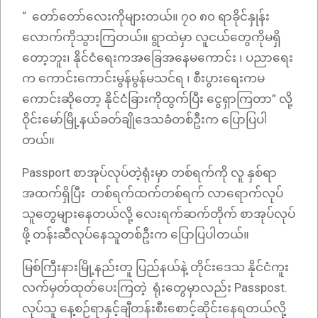
“ တော်တော်လေးကိုများတယ်။ ၇၀ ၈၀ ရာခိုင်နှုန်း
လောက်ကိုသွားကြတယ်။ ရွာထဲမှာ လူငယ်တွေကိုမရှိ
တော့ဘူး၊ နိုင်ငံရေးကအခြေအနေမကောင်း ၊ ပညာရေး
က ကောင်းကောင်းမွန်မွန်မသင်ရ ၊ စီးပွားရေးကမ
ကောင်းဆိုတော့ နိုင်ငံခြားကိုထွက်ပြီး ငွေရှာကြတာ” လို့
ဝိုင်းမော်မြို့နယ်ခတ်ချိုဒေသခံတစ်ဦးက ပြောပြပါ
တယ်။
Passport စာအုပ်လုပ်တဲ့ရုံးမှာ တစ်ရက်ကို လူ နှစ်ရာ
အထက်ရှိပြီး တစ်ရက်ထက်တစ်ရက် လာရောက်လုပ်
သူတွေများနေတယ်လို့ လေးရက်ဆက်တိုက် စာအုပ်လုပ်
ဖို့ တန်းဆီလုပ်နေသူတစ်ဦးက ပြောပြပါတယ်။
မြစ်ကြီးနားမြို့နည်းတူ ပြည်နယ်နဲ့ တိုင်းဒေသ နိုင်ငံကူး
လက်မှတ်ထုတ်ပေးကြတဲ့ ရုံးတွေမှာလည်း Passpost.
လုပ်သူ နေ့စဉ်ရာနှင့်ချီတန်းစီးစောင့်ဆိုင်းနေရတယ်လို့