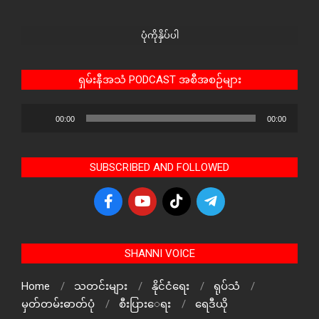
ပုံကိုနှိပ်ပါ
ရှမ်းနီအသံ PODCAST အစီအစဉ်များ
Audio
00:00
00:00
Player
SUBSCRIBED AND FOLLOWED
SHANNI VOICE
Home
သတင်းများ
နိုင်ငံရေး
ရုပ်သံ
မှတ်တမ်းဓာတ်ပုံ
စီးပြားေရး
ရေဒီယို