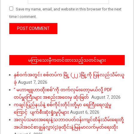
Save my name, email, and website in this browser for the next
time I comment.
မကြာသေးမှီကတင်ထားသည့်သတင်းများ
နှစ်ဝက်အတွင်း စစ်တပ်က မြို့ (၂၂ )မြို့ကို ပြန်လည်သိမ်းယူ
ခဲ့
August 7, 2026
“ မဟာဗျူဟာထိုးစစ်”ကို တက်လှမ်းတော့မယ်လို့ PDF
တပ်မှူးကြီးများ အစည်းအဝေးမှ ဆုံးဖြတ်
August 7, 2026
ကချင်ပြည်နယ်နဲ့ စစ်ကိုင်းတိုင်းတို့မှာ ရေကြီးရေလျှံမှု
ကြောင့် ပျက်စီးဆုံးရှုံးမှုပိုများ
August 6, 2026
အလုပ်သမားအရေးနဲ့သဘာဝပတ်ဝန်းကျင်ထိန်းသိမ်းရေးတို့
အပါအဝင်စာချွန်လွှာ(၄)ခုထိုင်းနဲ့မြန်မာလက်မှတ်ရေးထိုး