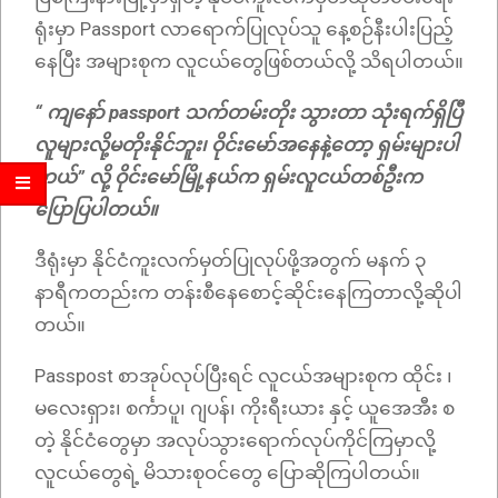
ရုံးမှာ Passport လာရောက်ပြုလုပ်သူ နေ့စဉ်နီးပါးပြည့်
နေပြီး အများစုက လူငယ်တွေဖြစ်တယ်လို့ သိရပါတယ်။​
“ ကျနော် passport သက်တမ်းတိုး သွားတာ သုံးရက်ရှိပြီ
လူများလို့မတိုးနိုင်ဘူး၊ ဝိုင်းမော်အနေနဲ့တော့ ရှမ်းများပါ
တယ်” လို့ ဝိုင်းမော်မြို့နယ်က ရှမ်းလူငယ်တစ်ဦးက
ပြောပြပါတယ်။
ဒီရုံးမှာ နိုင်ငံကူးလက်မှတ်ပြုလုပ်ဖို့အတွက် မနက် ၃
နာရီကတည်းက တန်းစီနေစောင့်ဆိုင်းနေကြတာလို့ဆိုပါ
တယ်။
Passpost စာအုပ်လုပ်ပြီးရင် လူငယ်အများစုက ထိုင်း ၊
မလေးရှား၊ စင်္ကာပူ၊ ဂျပန်၊ ကိုးရီးယား နှင့် ယူအေအီး စ
တဲ့ နိုင်ငံတွေမှာ အလုပ်သွားရောက်လုပ်ကိုင်ကြမှာလို့
လူငယ်တွေရဲ့ မိသားစုဝင်တွေ ပြောဆိုကြပါတယ်။