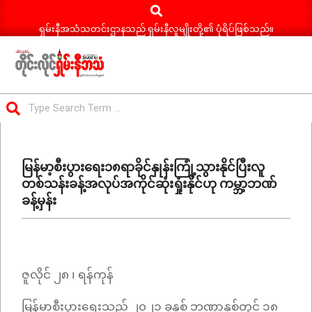
Search
Skip
to
ရှမ်းနီအသံသတင်းဌာနသည် ရှမ်းနီလူမျိုးတို့၏ ပုံရိပ်ဖြစ်သည်။
content
ရှမ်း
Search
နီ
Primary
အသံ
Navigation
သတင်း
မြန်မာ့စီးပွားရေး၁၈ရာခိုင်နှုန်းကြုံ့သွားနိုင်ပြီးလူ
Menu
တစ်သန်းခန့်အလုပ်အကိုင်ဆုံးရှုံးနိုင်ဟု ကမ္ဘာ့ဘဏ်
ခန့်မှန်း
ဇူလိုင် ၂၈ ၊ ရန်ကုန်
မြန်မာ့စီးပွားရေးသည် ၂၀၂၁ ခုနှစ် ဘဏ္ဍာနှစ်တွင် ၁၈