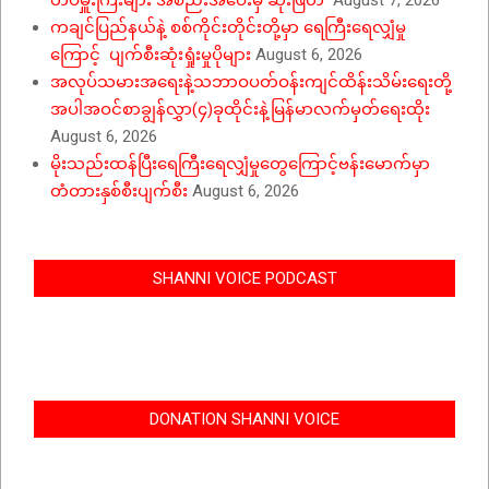
တပ်မှူးကြီးများ အစည်းအဝေးမှ ဆုံးဖြတ်
August 7, 2026
ကချင်ပြည်နယ်နဲ့ စစ်ကိုင်းတိုင်းတို့မှာ ရေကြီးရေလျှံမှု
ကြောင့် ပျက်စီးဆုံးရှုံးမှုပိုများ
August 6, 2026
အလုပ်သမားအရေးနဲ့သဘာဝပတ်ဝန်းကျင်ထိန်းသိမ်းရေးတို့
အပါအဝင်စာချွန်လွှာ(၄)ခုထိုင်းနဲ့မြန်မာလက်မှတ်ရေးထိုး
August 6, 2026
မိုးသည်းထန်ပြီးရေကြီးရေလျှံမှုတွေကြောင့်ဗန်းမောက်မှာ
တံတားနှစ်စီးပျက်စီး
August 6, 2026
SHANNI VOICE PODCAST
DONATION SHANNI VOICE