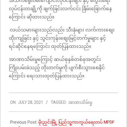
အသက်မွေးဝမ်းကျောင်းလုပ်ငန်းများ နှင့် စီးပွားရေး
လုပ်ငန်းတချို့ကို ချက်ခြင်းလက်ငင်း ခြိမ်းခြောက်နေ
ကြောင်း ဆိုထားသည်။
လယ်သမားများသည်လည်း သီးနှံများ လက်ကားစျေး
ထိုးကျခြင်း နှင့် သွင်းကုန်းစျေးမြင့်တက်မှုများ နှင့်
ရင်ဆိုင်နေရကြောင်း ထုတ်ပြန်ထားသည်။
အာဏာသိမ်းမှုကြောင့် ဆယ်စုနှစ်တစ်ခုအတွင်း
ကြိုးပမ်းခဲသည့် တိုးတက်မှုကို ပျက်စီးသွားစေနိုင်
ကြောင်း ရေးသားထုတ်ပြန်ထားသည်။
2021-
ON:
JULY 28, 2021
TAGGED:
အာဏာသိမ်းမှု
07-
28
Previous Post:
မိုးညှင်းမြို့ ပြည်သူ့ကာကွယ်ရေးတပ် MPDF