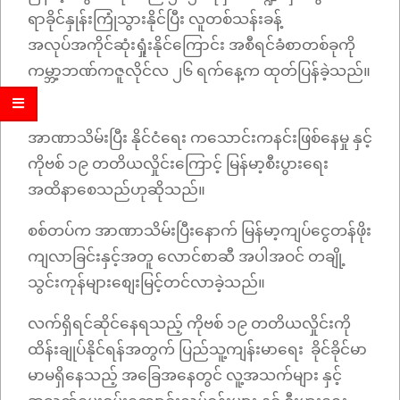
ရာခိုင်နှုန်းကြုံသွားနိုင်ပြီး လူတစ်သန်းခန့်
အလုပ်အကိုင်ဆုံးရှုံးနိုင်ကြောင်း အစီရင်ခံစာတစ်ခုကို
ကမ္ဘာ့ဘဏ်ကဇူလိုင်လ ၂၆ ရက်နေ့က ထုတ်ပြန်ခဲ့သည်။
အာဏာသိမ်းပြီး နိုင်ငံရေး ကသောင်းကနင်းဖြစ်နေမှု နှင့်
ကိုဗစ် ၁၉ တတိယလှိုင်းကြောင့် မြန်မာ့စီးပွားရေး
အထိနာစေသည်ဟုဆိုသည်။
စစ်တပ်က အာဏာသိမ်းပြီးနောက် မြန်မာ့ကျပ်ငွေတန်ဖိုး
ကျလာခြင်းနှင့်အတူ လောင်စာဆီ အပါအဝင် တချို့
သွင်းကုန်များစျေးမြင့်တင်လာခဲ့သည်။
လက်ရှိရင်ဆိုင်နေရသည့် ကိုဗစ် ၁၉ တတိယလှိုင်းကို
ထိန်းချုပ်နိုင်ရန်အတွက် ပြည်သူ့ကျန်းမာရေး ခိုင်ခိုင်မာ
မာမရှိနေသည့် အခြေအနေတွင် လူ့အသက်များ နှင့်