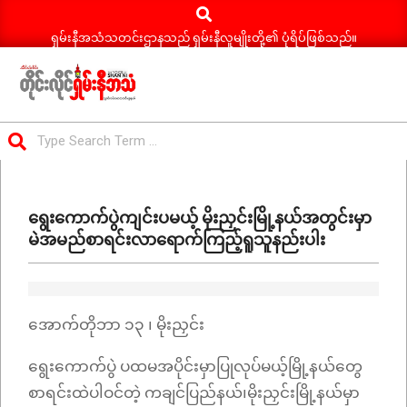
Search
Skip
to
ရှမ်းနီအသံသတင်းဌာနသည် ရှမ်းနီလူမျိုးတို့၏ ပုံရိပ်ဖြစ်သည်။
content
ရှမ်း
Search
နီ
Primary
အသံ
Navigation
သတင်း
ရွေးကောက်ပွဲကျင်းပမယ့် မိုးညှင်းမြို့နယ်အတွင်းမှာ
Menu
မဲအမည်စာရင်းလာရောက်ကြည့်ရူသူနည်းပါး
အောက်တိုဘာ ၁၃ ၊ မိုးညှင်း
ရွေးကောက်ပွဲ ပထမအပိုင်းမှာပြုလုပ်မယ့်မြို့နယ်တွေ
စာရင်းထဲပါဝင်တဲ့ ကချင်ပြည်နယ်၊မိုးညှင်းမြို့နယ်မှာ