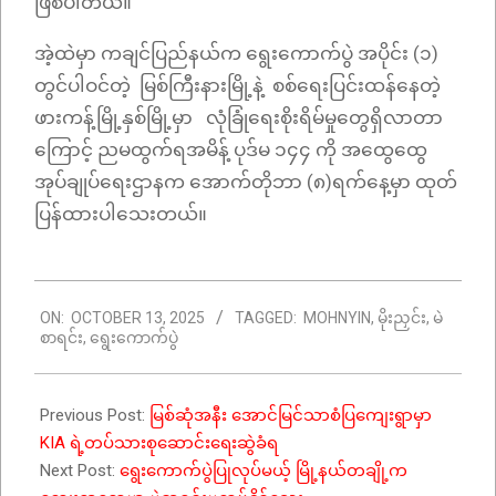
ဖြစ်ပါတယ်။
အဲ့ထဲမှာ ကချင်ပြည်နယ်က ရွေးကောက်ပွဲ အပိုင်း (၁)
တွင်ပါဝင်တဲ့ မြစ်ကြီးနားမြို့နဲ့ စစ်ရေးပြင်းထန်နေတဲ့
ဖားကန့်မြို့နှစ်မြို့မှာ လုံခြုံရေးစိုးရိမ်မှုတွေရှိလာတာ
ကြောင့် ညမထွက်ရအမိန့် ပုဒ်မ ၁၄၄ ကို အထွေထွေ
အုပ်ချုပ်ရေးဌာနက အောက်တိုဘာ (၈)ရက်နေ့မှာ ထုတ်
ပြန်ထားပါသေးတယ်။
2025-
ON:
OCTOBER 13, 2025
TAGGED:
MOHNYIN
,
မိုးညှင်း
,
မဲ
10-
စာရင်း
,
ရွေးကောက်ပွဲ
13
Previous Post:
မြစ်ဆုံအနီး အောင်မြင်သာစံပြကျေးရွာမှာ
KIA ရဲ့တပ်သားစုဆောင်းရေးဆွဲခံရ
Next Post:
ရွေးကောက်ပွဲပြုလုပ်မယ့် မြို့နယ်တချို့က