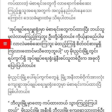
ကပ်ထားတဲ့ မဲစာရင်းတွေကို လာရောက်စစ်ဆေး
ကြည့်ရှူသူအရေအတွက် အလွန်နည်းပါးနေသေး
ကြောင်း ဒေသခံများထံမှ သိရပါတယ်။
“
အုပ်ချုပ်ရေးမှူးရုံးမှာ မဲစာရင်းတွေကပ်ထားပြီး ဘယ်သူ
မှလဲလာမကြည့်ကြဘူး ဦးတို့ပဲရှိတယ်။ ကိုယ့်နာမည်ပါမ
ပါ လာလဲမစစ်ဆေးကြဘူး မဲထည့်ကြဖို့ စိတ်ဝင်စားမှုရှိ
ကြလားတောင်မသိတော့ဘူးပါ့” ဟု မိုးညှင်းမြို့တွင်း
ရပ်ကွက်ရှိ အုပ်ချုပ်ရေးရုံးနဲ့နီးစပ်သူတစ်ဦးက အခုလို
ပြောပြပါတယ်။
မိုးညှင်းမြို့ပေါ်ရပ်ကွက်တွေနဲ့ မြို့အနီးတစ်ဝိုက်အားလုံး
ကျေးရွာအုပ်ချုပ်ရေးမှူးရုံးတွေမှာ မဲစာရင်းကပ်ထားပြီ
ဖြစ်ပါတယ်။
“ ဘီလူးမြို့မှာတော့ ကပ်ထားတယ် သွားကြည့်ကြပါ
တယ်” မိုးညှင်းမြို့အနီးရှိ ဘီလူးမြို့ကျေးရွာသားတစ်ဦး