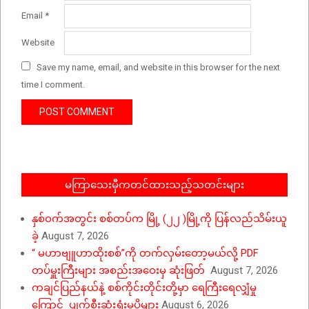
Email
*
Website
Save my name, email, and website in this browser for the next
time I comment.
မကြာသေးမှီကတင်ထားသည့်သတင်းများ
နှစ်ဝက်အတွင်း စစ်တပ်က မြို့ (၂၂ )မြို့ကို ပြန်လည်သိမ်းယူ
ခဲ့
August 7, 2026
“ မဟာဗျူဟာထိုးစစ်”ကို တက်လှမ်းတော့မယ်လို့ PDF
တပ်မှူးကြီးများ အစည်းအဝေးမှ ဆုံးဖြတ်
August 7, 2026
ကချင်ပြည်နယ်နဲ့ စစ်ကိုင်းတိုင်းတို့မှာ ရေကြီးရေလျှံမှု
ကြောင့် ပျက်စီးဆုံးရှုံးမှုပိုများ
August 6, 2026