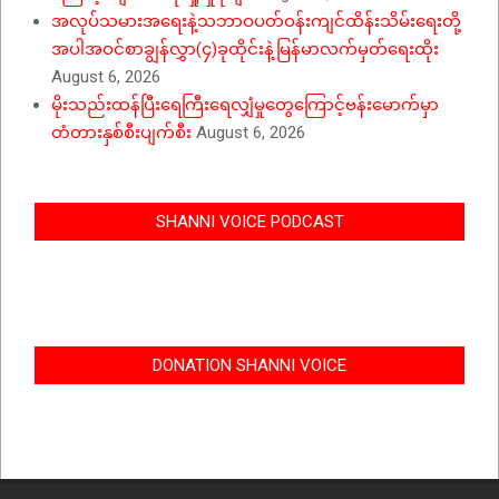
အလုပ်သမားအရေးနဲ့သဘာဝပတ်ဝန်းကျင်ထိန်းသိမ်းရေးတို့
အပါအဝင်စာချွန်လွှာ(၄)ခုထိုင်းနဲ့မြန်မာလက်မှတ်ရေးထိုး
August 6, 2026
မိုးသည်းထန်ပြီးရေကြီးရေလျှံမှုတွေကြောင့်ဗန်းမောက်မှာ
တံတားနှစ်စီးပျက်စီး
August 6, 2026
SHANNI VOICE PODCAST
DONATION SHANNI VOICE