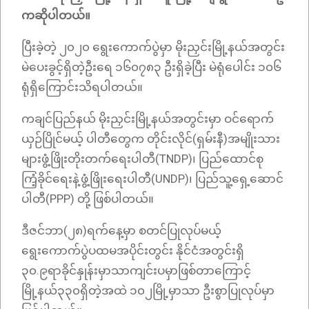
ကဆိုပါတယ်။
ပြီးခဲ့တဲ့ ၂၀၂၀ ရွေးကောက်ပွဲမှာ မိုးညှင်းမြို့နယ်အတွင်း
မဲပေးခွင့်ရှိတဲ့ဦးရေ ၁၆၀၇၈၃ ဦးရှိခဲ့ပြီး မဲရုံပေါင်း ၁၀၆
ရုံရှိကြောင်းသိရပါတယ်။
ကချင်ပြည်နယ် မိုးညှင်းမြို့နယ်အတွင်းမှာ ဝင်ရောက်
ယှဉ်ပြိုင်မယ့် ပါတီတွေက တိုင်းလိုင်(ရှမ်းနီ)အမျိုးသား
များဖွံ့ဖြိုးတိုးတက်ရေးပါတီ(TNDP)၊ ပြည်ထောင်စု
ကြံ့ခိုင်ရေးနဲ့ဖွံ့ဖြိုးရေးပါတီ(UNDP)၊ ပြည်သူ့ရှေ့ဆောင်
ပါတီ(PPP) တို့ ဖြစ်ပါတယ်။
ဒီဇင်ဘာ(၂၈)ရက်နေ့မှာ စတင်ပြုလုပ်မယ့်
ရွေးကောက်ပွဲပထမအပိုင်းတွင်း နိုင်ငံအတွင်းရှိ
၃၀.၉ရာခိုင်နှုန်းမှာသာကျင်းပမှာဖြစ်တာကြောင့်
မြို့နယ်၃၃၀ရှိတဲ့အထဲ ၁၀၂မြို့မှာသာ ဦးစွာပြုလုပ်မှာ