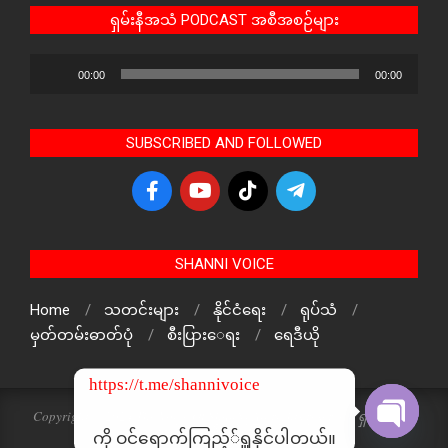
ရှမ်းနီအသံ PODCAST အစီအစဉ်များ
Audio
00:00
00:00
Player
SUBSCRIBED AND FOLLOWED
SHANNI VOICE
Home
သတင်းများ
နိုင်ငံရေး
ရုပ်သံ
မှတ်တမ်းဓာတ်ပုံ
စီးပြားေရး
ရေဒီယို
https://t.me/shannivoice
Copyright © 2024 The Voice Of ShanNi All rights reserved. ရှမ်းနီအသံ
သတင်းဌာန၏ မူပိုင်ဖြစ်ပါသည်
ကို ဝင်ရောက်ကြည့််ရှူနိုင်ပါတယ်။