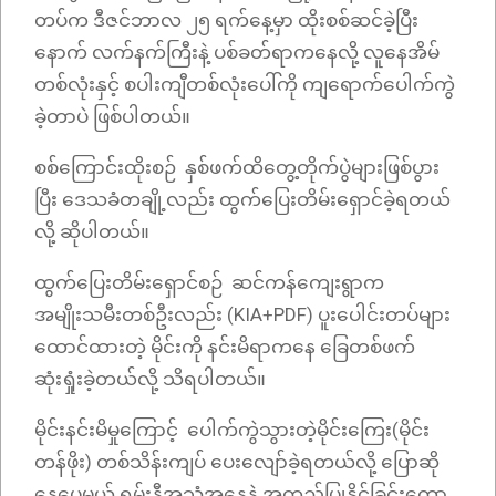
တပ်က ဒီဇင်ဘာလ ၂၅ ရက်နေ့မှာ ထိုးစစ်ဆင်ခဲ့ပြီး
နောက် လက်နက်ကြီးနဲ့ ပစ်ခတ်ရာကနေလို့ လူနေအိမ်
တစ်လုံးနှင့် စပါးကျီတစ်လုံးပေါ်ကို ကျရောက်ပေါက်ကွဲ
ခဲ့တာပဲ ဖြစ်ပါတယ်။
စစ်ကြောင်းထိုးစဉ် နှစ်ဖက်ထိတွေ့တိုက်ပွဲများဖြစ်ပွား
ပြီး ဒေသခံတချို့လည်း ထွက်ပြေးတိမ်းရှောင်ခဲ့ရတယ်
လို့ ဆိုပါတယ်။
ထွက်ပြေးတိမ်းရှောင်စဉ် ဆင်ကန်ကျေးရွာက
အမျိုးသမီးတစ်ဦးလည်း (KIA+PDF) ပူးပေါင်းတပ်များ
ထောင်ထားတဲ့ မိုင်းကို နင်းမိရာကနေ ခြေတစ်ဖက်
ဆုံးရှုံးခဲ့တယ်လို့ သိရပါတယ်။
မိုင်းနင်းမိမှုကြောင့် ပေါက်ကွဲသွားတဲ့မိုင်းကြေး(မိုင်း
တန်ဖိုး) တစ်သိန်းကျပ် ပေးလျော်ခဲ့ရတယ်လို့ ပြောဆို
နေပေမယ့် ရှမ်းနီအသံအနေနဲ့ အတည်ပြုနိုင်ခြင်းတော့