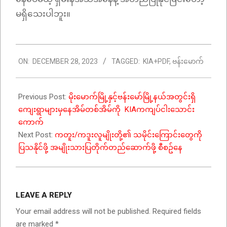
မရှိသေးပါဘူး။
2023-
ON:
DECEMBER 28, 2023
TAGGED:
KIA+PDF
,
ဗန်းမောက်
12-
28
Previous Post:
မိုးမောက်မြို့နှင့်ဗန်းမော်မြို့နယ်အတွင်းရှိ
ကျေးရွာများမှနေအိမ်တစ်အိမ်ကို KIAကကျပ်ငါးသောင်း
ကောက်
Next Post:
ကတူး/ကဒူးလူမျိုးတို့၏ သမိုင်းကြောင်းတွေကို
ပြသနိုင်ဖို့ အမျိုးသားပြတိုက်တည်ဆောက်ဖို့ စီစဥ်နေ
LEAVE A REPLY
Your email address will not be published.
Required fields
are marked
*