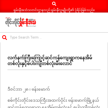
Search
Skip
to
ရှမ်းနီအသံသတင်းဌာနသည် ရှမ်းနီလူမျိုးတို့၏ ပုံရိပ်ဖြစ်သည်။
content
ရှမ်း
Search
နီ
Primary
အသံ
Navigation
သတင်း
လက်နက်ကြီးကြောင့်ဆင်ကန်ကျေးရွာကနေအိမ်
Menu
တစ်လုံးနှင့်စပါးကျီတစ်လုံးမီးလောင်
ဒီဇင်ဘာ ၂၈ ၊ ဗန်းမောက်
စစ်ကိုင်းတိုင်းဒေသကြီးအထက်ပိုင်း ဗန်းမောက်မြို့နယ်
ဆင်ကန်ကျေးရွာက နေအိမ်တစ်လုံးနှင့် စပါးကျီတစ်လုံး