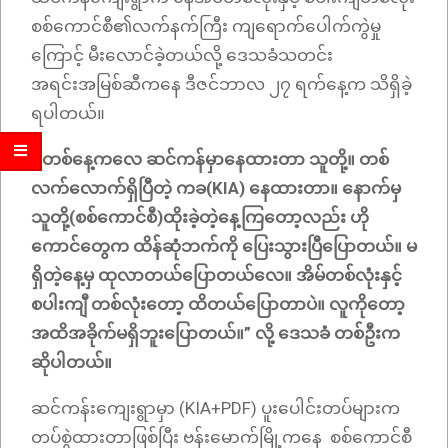
စစ်ကောင်စီ၏လက်နက်ကြီး ကျရောက်ပေါက်ကွဲမှု
ကြောင့် မီးလောင်ခဲ့တယ်လို့ ဒေသခံသတင်း
အရင်းအမြစ်ဆီကနေ ဒီဇင်ဘာလ ၂၇ ရက်နေ့က သိရှိခဲ့
ရပါတယ်။
“ တစ်နေ့ကလေ ဆင်ကန်မှာနေထားတာ သူတို့။ တစ်
လက်လောက်ရှိပြီတဲ့ ကခ(KIA) နေထားတာ။ နောက်မှ
သူတို့(စစ်ကောင်စီ)ထိုးခဲ့တဲ့နေ့ကြတော့လည်း ဟို
ကောင်တွေက ထိန်ဆုံဘက်ကို ပြေးသွားပြီပြောတယ်။ မ
ရှိတဲ့နေ့မှ ထုလာတယ်ပြောတယ်လေ။ အိမ်တစ်လုံးနှင့်
စပါးကျီ တစ်လုံးတော့ ထိတယ်ပြောတာပဲ။ လူကိုတော့
အထိအခိုက်မရှိဘူးပြောတယ်။” လို့ ဒေသခံ တစ်ဦးက
ဆိုပါတယ်။
ဆင်ကန်းကျေးရွာမှာ (KIA+PDF) ပူးပေါင်းတပ်များက
တပ်စွဲထားတာဖြစ်ပြီး ဗန်းမောက်မြို့ကနေ စစ်ကောင်စီ