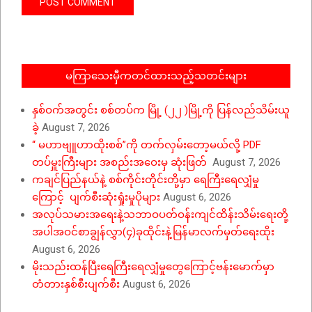
မကြာသေးမှီကတင်ထားသည့်သတင်းများ
နှစ်ဝက်အတွင်း စစ်တပ်က မြို့ (၂၂ )မြို့ကို ပြန်လည်သိမ်းယူ
ခဲ့
August 7, 2026
“ မဟာဗျူဟာထိုးစစ်”ကို တက်လှမ်းတော့မယ်လို့ PDF
တပ်မှူးကြီးများ အစည်းအဝေးမှ ဆုံးဖြတ်
August 7, 2026
ကချင်ပြည်နယ်နဲ့ စစ်ကိုင်းတိုင်းတို့မှာ ရေကြီးရေလျှံမှု
ကြောင့် ပျက်စီးဆုံးရှုံးမှုပိုများ
August 6, 2026
အလုပ်သမားအရေးနဲ့သဘာဝပတ်ဝန်းကျင်ထိန်းသိမ်းရေးတို့
အပါအဝင်စာချွန်လွှာ(၄)ခုထိုင်းနဲ့မြန်မာလက်မှတ်ရေးထိုး
August 6, 2026
မိုးသည်းထန်ပြီးရေကြီးရေလျှံမှုတွေကြောင့်ဗန်းမောက်မှာ
တံတားနှစ်စီးပျက်စီး
August 6, 2026