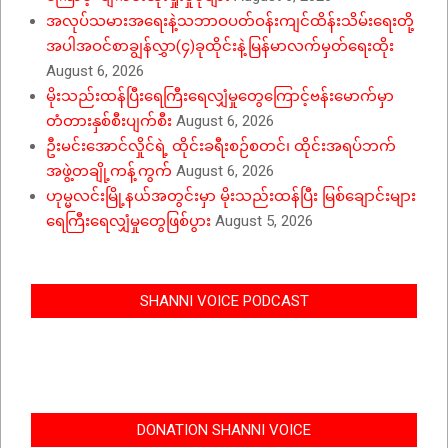
အလုပ်သမားအရေးနဲ့သဘာဝပတ်ဝန်းကျင်ထိန်းသိမ်းရေးတို့
အပါအဝင်စာချွန်လွှာ(၄)ခုထိုင်းနဲ့မြန်မာလက်မှတ်ရေးထိုး
August 6, 2026
မိုးသည်းထန်ပြီးရေကြီးရေလျှံမှုတွေကြောင့်ဗန်းမောက်မှာ
တံတားနှစ်စီးပျက်စီး
August 6, 2026
ဦးမင်းအောင်လှိုင်ရဲ့ ထိုင်းခရီးစဉ်စတင်၊ ထိုင်းအရပ်ဘက်
အဖွဲ့တချို့ကန့်ကွက်
August 6, 2026
ဟုမ္မလင်းမြို့နယ်အတွင်းမှာ မိုးသည်းထန်ပြီး မြစ်ချောင်းများ
ရေကြီးရေလျှံမှုတွေဖြစ်ပွား
August 5, 2026
SHANNI VOICE PODCAST
DONATION SHANNI VOICE