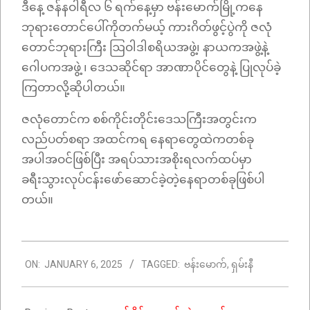
ဒီနေ့ ဇန်နဝါရီလ ၆ ရက်နေ့မှာ ဗန်းမောက်မြို့ကနေ
ဘုရားတောင်ပေါ်ကိုတက်မယ့် ကားဂိတ်ဖွင့်ပွဲကို ဇလုံ
တောင်ဘုရားကြီး ဩဝါဒါစရိယအဖွဲ့၊ နာယကအဖွဲ့နဲ့
ဂေါပကအဖွဲ့ ၊ ဒေသဆိုင်ရာ အာဏာပိုင်တွေနဲ့ ပြုလုပ်ခဲ့
ကြတာလို့ဆိုပါတယ်။
ဇလုံတောင်က စစ်ကိုင်းတိုင်းဒေသကြီးအတွင်းက
လည်ပတ်စရာ အထင်ကရ နေရာတွေထဲကတစ်ခု
အပါအဝင်ဖြစ်ပြီး အရပ်သားအစိုးရလက်ထပ်မှာ
ခရီးသွားလုပ်ငန်းဖော်ဆောင်ခဲ့တဲ့နေရာတစ်ခုဖြစ်ပါ
တယ်။
2025-
ON:
JANUARY 6, 2025
TAGGED:
ဗန်းမောက်
,
ရှမ်းနီ
01-
06