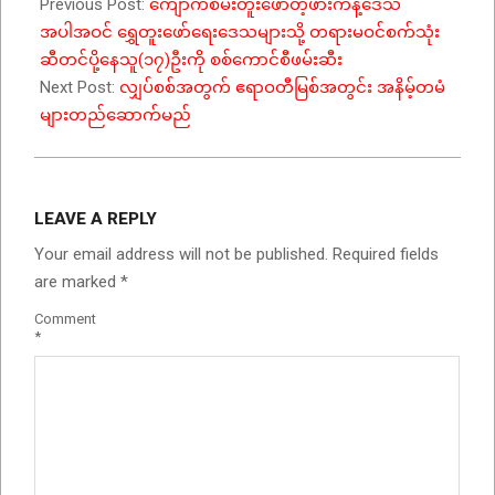
Previous Post:
ကျောက်စိမ်းတူးဖော်တဲ့ဖားကန့်ဒေသ
အပါအဝင် ရွှေတူးဖော်ရေးဒေသများသို့ တရားမဝင်စက်သုံး
ဆီတင်ပို့နေသူ(၁၇)ဦးကို စစ်ကောင်စီဖမ်းဆီး
Next Post:
လျှပ်စစ်အတွက် ဧရာဝတီမြစ်အတွင်း အနိမ့်တမံ
များတည်ဆောက်မည်
LEAVE A REPLY
Your email address will not be published.
Required fields
are marked
*
Comment
*