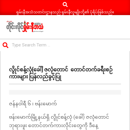
Search
Skip
to
ရှမ်းနီအသံသတင်းဌာနသည် ရှမ်းနီလူမျိုးတို့၏ ပုံရိပ်ဖြစ်သည်။
content
ရှမ်း
Search
နီ
Primary
အသံ
Navigation
သတင်း
လွိုင်စန့်လုံ(ခေါ်) ဇလုံတောင် တောင်တက်ခရီးစဉ်
Menu
ကားများ ပြန်လည်ခွင့်ပြု
ဇန်နဝါရီ ၆ ၊ ဗန်းမောက်
ဗန်းမောက်မြို့နယ်ရှိ လွိုင်စန့်လုံ (ခေါ်) ဇလုံတောင်
ဘုရားဖူး တောင်တက်ကားလိုင်းတွေကို ဒီနေ့