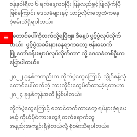
ဇန်နဝါရီလ ၆ ရက်နေ့ကစပြီး ပြန်လည်ခွင့်ပြုလိုက်ပြီ
ဖြစ်ကြောင်း ဒေသခံများနှင့် ယာဉ်လိုင်းတွေထံကနေ
စုံစမ်းသိရှိရပါတယ်။
“
တောင်ပေါ်ကိုတက်လို့ရပြီဗျ။ ဒီနေ့ပဲ ဖွင့်ပွဲလုပ်လိုက်
တယ်။ ဖွင့်ပွဲအခမ်းနားနေရာကတော့ ဗန်းမောက်
မြို့တော်ခန်းမမှာပဲလုပ်လိုက်တာ” လို့ ဒေသခံတစ်ဦးက
ပြောပါတယ်။
၂၀၂၂ ခုနှစ်ကတည်းက တိုက်ပွဲတွေကြောင့် လွိုင်စန့်လုံ
တောင်ပေါ်တက်တဲ့ ကားလိုင်းတွေပိတ်ထားခဲ့ရတာဟာ
၂၀၂၄ ခုနှစ်ကုန်အထိ ဖြစ်ပါတယ်။
တိုက်ပွဲတွေကြောင့် တောင်တက်ကားတွေ ရပ်နားခဲ့ရပေ
မယ့် ကိုယ်ပိုင်ကားတွေနဲ့ တက်ရောက်သူ
အနည်းအကျဉ်းရှိခဲ့တယ်လို့ စုံစမ်းသိရပါတယ်။