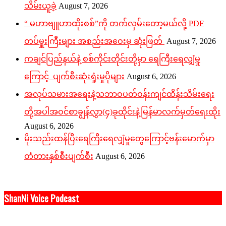
သိမ်းယူခဲ့
August 7, 2026
“ မဟာဗျူဟာထိုးစစ်”ကို တက်လှမ်းတော့မယ်လို့ PDF
တပ်မှူးကြီးများ အစည်းအဝေးမှ ဆုံးဖြတ်
August 7, 2026
ကချင်ပြည်နယ်နဲ့ စစ်ကိုင်းတိုင်းတို့မှာ ရေကြီးရေလျှံမှု
ကြောင့် ပျက်စီးဆုံးရှုံးမှုပိုများ
August 6, 2026
အလုပ်သမားအရေးနဲ့သဘာဝပတ်ဝန်းကျင်ထိန်းသိမ်းရေး
တို့အပါအဝင်စာချွန်လွှာ(၄)ခုထိုင်းနဲ့မြန်မာလက်မှတ်ရေးထိုး
August 6, 2026
မိုးသည်းထန်ပြီးရေကြီးရေလျှံမှုတွေကြောင့်ဗန်းမောက်မှာ
တံတားနှစ်စီးပျက်စီး
August 6, 2026
ShanNi Voice Podcast