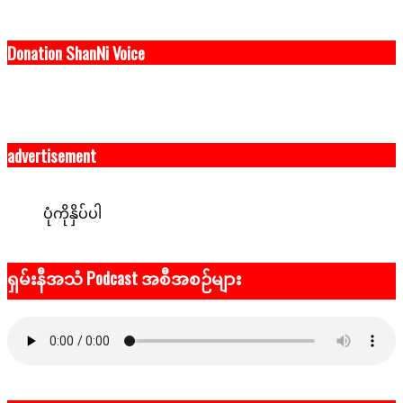
Donation ShanNi Voice
advertisement
ပုံကိုနှိပ်ပါ
ရှမ်းနီအသံ Podcast အစီအစဉ်များ