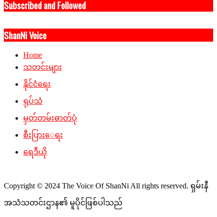
Subscribed and Followed
ShanNi Voice
Home
သတင်းများ
နိုင်ငံရေး
ရုပ်သံ
မှတ်တမ်းဓာတ်ပုံ
စီးပြားေရး
ရေဒီယို
Copyright © 2024 The Voice Of ShanNi All rights reserved. ရှမ်းနီ
အသံသတင်းဌာန၏ မူပိုင်ဖြစ်ပါသည်