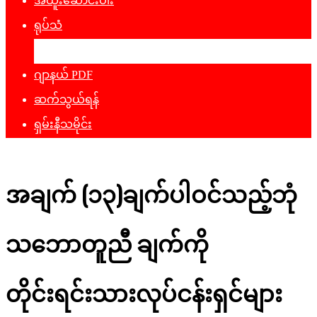
အထူးဆောင်းပါး
ရုပ်သံ
ဖျော်ဖြေရေး
ဂျာနယ် PDF
ဆက်သွယ်ရန်
ရှမ်းနီသမိုင်း
အချက် (၁၃)ချက်ပါဝင်သည့်ဘုံ
သဘောတူညီ ချက်ကို
တိုင်းရင်းသားလုပ်ငန်းရှင်များ