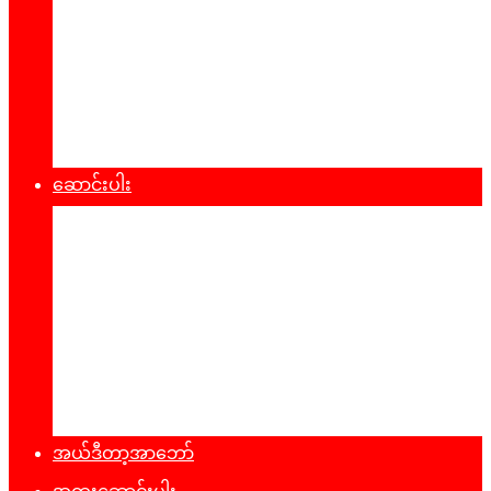
စီးပွားရေး
သဘာ၀ပတ်၀န်းကျင်
ကျန်းမာရေး
ထုတ်ပြန်ချက်များ
ဆောင်းပါး
နိုင်ငံရေး
အတွေးအမြင်
ယဥ်ကျေးမှု
အင်တာဗျူး
ခရီးသွားလမ်းညွန်
မှတ်တမ်းဓာတ်ပုံ
အယ်ဒီတာ့အာဘော်