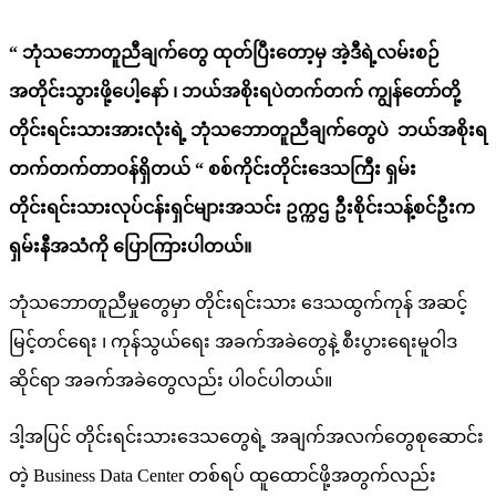
“ ဘုံသဘောတူညီချက်တွေ ထုတ်ပြီးတော့မှ အဲ့ဒီရဲ့လမ်းစဉ်
အတိုင်းသွားဖို့ပေါ့နော် ၊ ဘယ်အစိုးရပဲတက်တက် ကျွန်တော်တို့
တိုင်းရင်းသားအားလုံးရဲ့ ဘုံသဘောတူညီချက်တွေပဲ ဘယ်အစိုးရ
တက်တက်တာဝန်ရှိတယ် “ စစ်ကိုင်းတိုင်းဒေသကြီး ရှမ်း
တိုင်းရင်းသားလုပ်ငန်းရှင်များအသင်း ဥက္ကဌ ဦးစိုင်းသန့်စင်ဦးက
ရှမ်းနီအသံကို ပြောကြားပါတယ်။
ဘုံသဘောတူညီမှုတွေမှာ တိုင်းရင်းသား ဒေသထွက်ကုန် အဆင့်
မြင့်တင်ရေး ၊ ကုန်သွယ်ရေး အခက်အခဲတွေနဲ့ စီးပွားရေးမူဝါဒ
ဆိုင်ရာ အခက်အခဲတွေလည်း ပါဝင်ပါတယ်။​
ဒါ့အပြင် တိုင်းရင်းသားဒေသတွေရဲ့ အချက်အလက်တွေစုဆောင်း
တဲ့ Business Data Center တစ်ရပ် ထူထောင်ဖို့အတွက်လည်း