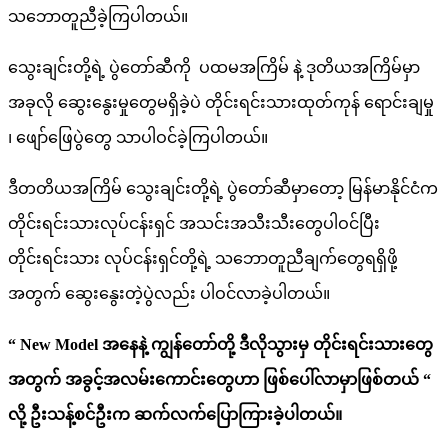
သဘောတူညီခဲ့ကြပါတယ်။
သွေးချင်းတို့ရဲ့ ပွဲတော်ဆီကို ပထမအကြိမ် နဲ့ ဒုတိယအကြိမ်မှာ
အခုလို ဆွေးနွေးမှုတွေမရှိခဲ့ပဲ တိုင်းရင်းသားထုတ်ကုန် ရောင်းချမှု
၊ ဖျော်ဖြေပွဲတွေ သာပါဝင်ခဲ့ကြပါတယ်။
ဒီတတိယအကြိမ် သွေးချင်းတို့ရဲ့ ပွဲတော်ဆီမှာတော့ မြန်မာနိုင်ငံက
တိုင်းရင်းသားလုပ်ငန်းရှင် အသင်းအသီးသီးတွေပါဝင်ပြီး
တိုင်းရင်းသား လုပ်ငန်းရှင်တို့ရဲ့ သဘောတူညီချက်တွေရရှိဖို့
အတွက် ဆွေးနွေးတဲ့ပွဲလည်း ပါဝင်လာခဲ့ပါတယ်။
“ New Model အနေနဲ့ ကျွန်တော်တို့ ဒီလိုသွားမှ တိုင်းရင်းသားတွေ
အတွက် အခွင့်အလမ်းကောင်းတွေဟာ ဖြစ်ပေါ်လာမှာဖြစ်တယ် “
လို့ ဦးသန့်စင်ဦးက ဆက်လက်ပြောကြားခဲ့ပါတယ်။