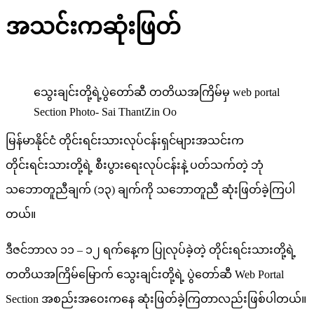
အသင်းကဆုံးဖြတ်
သွေးချင်းတို့ရဲ့ပွဲတော်ဆီ တတိယအကြိမ်မှ ​web portal
Section Photo- Sai ThantZin Oo
မြန်မာနိုင်ငံ တိုင်းရင်းသားလုပ်ငန်းရှင်များအသင်းက
တိုင်းရင်းသားတို့ရဲ့ စီးပွားရေးလုပ်ငန်းနဲ့ ပတ်သက်တဲ့ ဘုံ
သဘောတူညီချက် (၁၃) ချက်ကို သဘောတူညီ ဆုံးဖြတ်ခဲ့ကြပါ
တယ်။
ဒီဇင်ဘာလ ၁၁ – ၁၂ ရက်နေ့က ပြုလုပ်ခဲ့တဲ့ တိုင်းရင်းသားတို့ရဲ့
တတိယအကြိမ်မြောက် သွေးချင်းတို့ရဲ့ ပွဲတော်ဆီ Web Portal
Section အစည်းအဝေးကနေ ဆုံးဖြတ်ခဲ့ကြတာလည်းဖြစ်ပါတယ်။