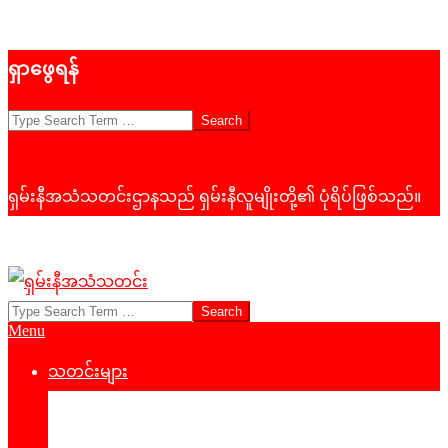
Skip
ရှာဖွေရန်
to
content
Search
ရှမ်းနီအသံသတင်းဌာနသည် ရှမ်းနီလူမျိုးတို့၏ ပုံရိပ်ဖြစ်သည်။
Search
ရှမ်း
Primary
Menu
နီ
Navigation
Menu
သတင်းများ
အသံ
နိုင်ငံရေး
သတင်း
‌ဒေသတွင်းသတင်း