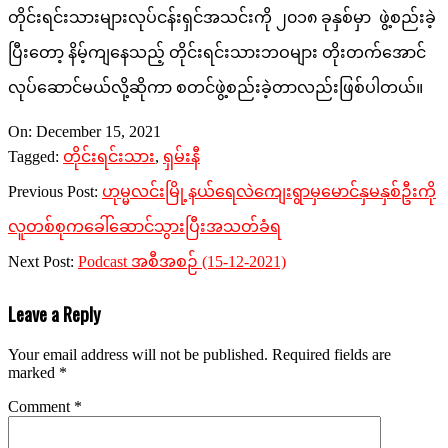
တိုင်းရင်းသားများလုပ်ငန်းရှင်အသင်းကို ၂၀၁၈ ခုနှစ်မှာ ဖွဲ့စည်းခဲ့
ပြီးတော့ နိမ့်ကျနေသည့် တိုင်းရင်းသားဘဝများ တိုးတက်အောင်
လုပ်ဆောင်မယ်လို့ဆိုကာ စတင်ဖွဲ့စည်းခဲ့တာလည်းဖြစ်ပါတယ်။​
2021-
On:
December 15, 2021
12-
Tagged:
တိုင်းရင်းသား
,
ရှမ်းနီ
15
Previous Post:
ဟုမ္မလင်းမြို့နယ်ရေလဲကျေးရွာမှမောင်နှမနှစ်ဦးကို
လူတစ်စုကခေါ်ဆောင်သွားပြီးအသတ်ခံရ
Next Post:
Podcast အစီအစဉ် (15-12-2021)
Leave a Reply
Your email address will not be published.
Required fields are
marked
*
Comment
*