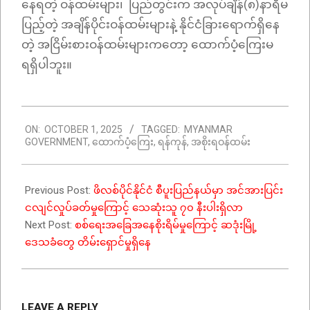
နေရတဲ့ ဝန်ထမ်းများ၊ ပြည်တွင်းက အလုပ်ချိန်(၈)နာရီမ
ပြည့်တဲ့ အချိန်ပိုင်းဝန်ထမ်းများနဲ့ နိုင်ငံခြားရောက်ရှိနေ
တဲ့ အငြိမ်းစားဝန်ထမ်းများကတော့ ထောက်ပံ့ကြေးမ
ရရှိပါဘူး။
2025-
ON:
OCTOBER 1, 2025
TAGGED:
MYANMAR
10-
GOVERNMENT
,
ထောက်ပံ့ကြေး
,
ရန်ကုန်
,
အစိုးရဝန်ထမ်း
01
Previous Post:
ဖိလစ်ပိုင်နိုင်ငံ စီပူးပြည်နယ်မှာ အင်အားပြင်း
ငလျင်လှုပ်ခတ်မှုကြောင့် သေဆုံးသူ ၇၀ နီးပါးရှိလာ
Next Post:
စစ်ရေးအခြေအနေစိုးရိမ်မှုကြောင့် ဆဒုံးမြို့
ဒေသခံတွေ တိမ်းရှောင်မှုရှိနေ
LEAVE A REPLY