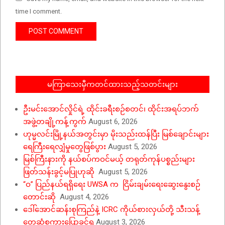
time I comment.
မကြာသေးမှီကတင်ထားသည့်သတင်းများ
ဦးမင်းအောင်လှိုင်ရဲ့ ထိုင်းခရီးစဉ်စတင်၊ ထိုင်းအရပ်ဘက်
အဖွဲ့တချို့ကန့်ကွက်
August 6, 2026
ဟုမ္မလင်းမြို့နယ်အတွင်းမှာ မိုးသည်းထန်ပြီး မြစ်ချောင်းများ
ရေကြီးရေလျှံမှုတွေဖြစ်ပွား
August 5, 2026
မြစ်ကြီးနားကို နယ်စပ်ကဝင်မယ့် တရုတ်ကုန်ပစ္စည်းများ
ဖြတ်သန်းခွင့်မပြုဟုဆို
August 5, 2026
“ဝ” ပြည်နယ်ရရှိရေး UWSA က ငြိမ်းချမ်းရေးဆွေးနွေးစဉ်
တောင်းဆို
August 4, 2026
ဒေါ်အောင်ဆန်းစုကြည်နဲ့ ICRC ကိုယ်စားလှယ်တို့ သီးသန့်
တွေ့ဆုံစကားပြောခွင့်ရ
August 3, 2026