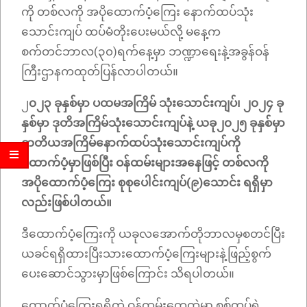
ကို တစ်လကို အပိုထောက်ပံ့ကြေး နောက်ထပ်သုံး
သောင်းကျပ် ထပ်မံတိုးပေးမယ်လို့ မနေ့က
စက်တင်ဘာလ(၃၀)ရက်နေ့မှာ ဘဏ္ဍာရေးနဲ့အခွန်ဝန်
ကြီးဌာနကထုတ်ပြန်လာပါတယ်။
၂
၀၂၃ ခုနှစ်မှာ ပထမအကြိမ် သုံးသောင်းကျပ်၊ ၂၀၂၄ ခု
နှစ်မှာ ဒုတိအကြိမ်သုံးသောင်းကျပ်နဲ့ ယခု၂၀၂၅ ခုနှစ်မှာ
တတိယအကြိမ်နောက်ထပ်သုံးသောင်းကျပ်ကို
ထောက်ပံ့မှာဖြစ်ပြီး ဝန်ထမ်းများအနေဖြင့် တစ်လကို
အပိုထောက်ပံ့ကြေး စုစုပေါင်းကျပ်(၉)သောင်း ရရှိမှာ
လည်းဖြစ်ပါတယ်။
ဒီထောက်ပံ့ကြေးကို ယခုလအောက်တိုဘာလမှစတင်ပြီး
ယခင်ရရှိထားပြီးသားထောက်ပံ့ကြေးများနဲ့ဖြည့်စွက်
ပေးဆောင်သွားမှာဖြစ်ကြောင်း သိရပါတယ်။
ထောက်ပံ့ကြေးရရှိတဲ့ ဝန်ထမ်းတွေထဲမှာ စစ်တပ်ရဲ့