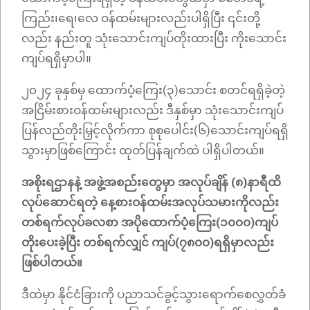
ကြည်း၊ရေ၊လေ ဝန်ထမ်းများလည်းပါရှိပြီး ၎င်းတို့
လည်း နည်းတူ သုံးသောင်းကျပ်တိုးထားပြီး ကိုးသောင်း
ကျပ်ရရှိမှာပါ။
၂၀၂၄ ခုနှစ်မှ ထောက်ပံ့ကြေး(၃)သောင်း စတင်ရရှိခဲ့တဲ့
အငြိမ်းစားဝန်ထမ်းများလည်း ဒီနှစ်မှာ သုံးသောင်းကျပ်
ပြန်လည်တိုးမြှင့်လိုက်ကာ စုစုပေါင်း(၆)သောင်းကျပ်ရရှိ
သွားမှာဖြစ်ကြောင်း ထုတ်ပြန်ချက်ထဲ ပါရှိပါတယ်။
အစိုးရဌာနနဲ့ အဖွဲ့အစည်းတွေမှာ အလုပ်ချိန် (၈)နာရီထိ
လုပ်ဆောင်ရတဲ့ နေ့စားဝန်ထမ်းအလုပ်သမားကိုလည်း
တစ်ရက်လုပ်ခလစာ အပိုထောက်ပံ့ကြေး(၁၀၀၀)ကျပ်
တိုးပေးခဲ့ပြီး တစ်ရက်လျှင် ကျပ်(၇၈၀၀)ရရှိမှာလည်း
ဖြစ်ပါတယ်။
ဒီထဲမှာ နိုင်ငံခြားကို ပညာသင်ခွင့်သွားရောက်စေလွှတ်ခံ