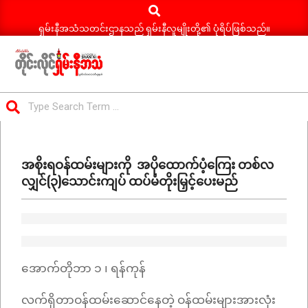
Search
Skip
to
ရှမ်းနီအသံသတင်းဌာနသည် ရှမ်းနီလူမျိုးတို့၏ ပုံရိပ်ဖြစ်သည်။
content
ရှမ်း
Search
နီ
Primary
အသံ
Navigation
သတင်း
အစိုးရဝန်ထမ်းများကို အပိုထောက်ပံ့ကြေး တစ်လ
Menu
လျှင်(၃)သောင်းကျပ် ထပ်မံတိုးမြှင့်ပေးမည်
အောက်တိုဘာ ၁ ၊ ရန်ကုန်
လက်ရှိတာဝန်ထမ်းဆောင်နေတဲ့ ဝန်ထမ်းများအားလုံး