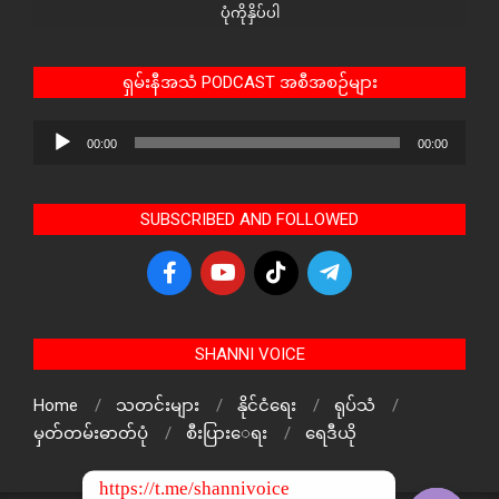
ပုံကိုနှိပ်ပါ
ရှမ်းနီအသံ PODCAST အစီအစဉ်များ
Audio
00:00
00:00
Player
SUBSCRIBED AND FOLLOWED
SHANNI VOICE
Home
သတင်းများ
နိုင်ငံရေး
ရုပ်သံ
မှတ်တမ်းဓာတ်ပုံ
စီးပြားေရး
ရေဒီယို
https://t.me/shannivoice