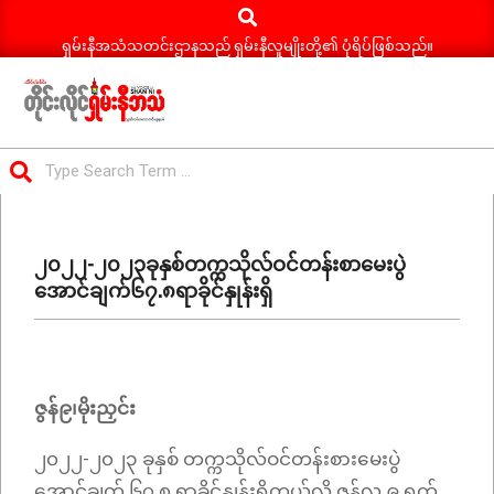
Search
Skip
to
ရှမ်းနီအသံသတင်းဌာနသည် ရှမ်းနီလူမျိုးတို့၏ ပုံရိပ်ဖြစ်သည်။
content
ရှမ်း
Search
နီ
Primary
အသံ
Navigation
သတင်း
၂၀၂၂-၂၀၂၃ခုနှစ်တက္ကသိုလ်ဝင်တန်းစာမေးပွဲ
Menu
အောင်ချက်၆၇.၈ရာခိုင်နှုန်းရှိ
ဇွန်
၉
၊
မိုးညှင်း
၂၀၂၂-၂၀၂၃ ခုနှစ် တက္ကသိုလ်ဝင်တန်းစားမေးပွဲ
အောင်ချက် ၆၇.၈ ရာခိုင်နှုန်းရှိတယ်လို့ ဇွန်လ ၉ ရက်