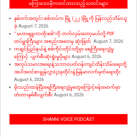
မကြာသေးမှီကတင်ထားသည့်သတင်းများ
နှစ်ဝက်အတွင်း စစ်တပ်က မြို့ (၂၂ )မြို့ကို ပြန်လည်သိမ်းယူ
ခဲ့
August 7, 2026
“ မဟာဗျူဟာထိုးစစ်”ကို တက်လှမ်းတော့မယ်လို့ PDF
တပ်မှူးကြီးများ အစည်းအဝေးမှ ဆုံးဖြတ်
August 7, 2026
ကချင်ပြည်နယ်နဲ့ စစ်ကိုင်းတိုင်းတို့မှာ ရေကြီးရေလျှံမှု
ကြောင့် ပျက်စီးဆုံးရှုံးမှုပိုများ
August 6, 2026
အလုပ်သမားအရေးနဲ့သဘာဝပတ်ဝန်းကျင်ထိန်းသိမ်းရေးတို့
အပါအဝင်စာချွန်လွှာ(၄)ခုထိုင်းနဲ့မြန်မာလက်မှတ်ရေးထိုး
August 6, 2026
မိုးသည်းထန်ပြီးရေကြီးရေလျှံမှုတွေကြောင့်ဗန်းမောက်မှာ
တံတားနှစ်စီးပျက်စီး
August 6, 2026
SHANNI VOICE PODCAST