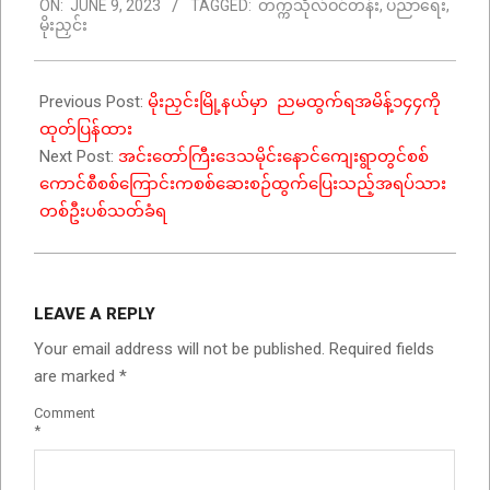
ON:
JUNE 9, 2023
TAGGED:
တက္ကသိုလ်ဝင်တန်း
,
ပညာရေး
,
06-
မိုးညှင်း
09
Previous Post:
မိုးညှင်းမြို့နယ်မှာ ညမထွက်ရအမိန့်၁၄၄ကို
ထုတ်ပြန်ထား
Next Post:
အင်းတော်ကြီးဒေသမိုင်းနောင်ကျေးရွာတွင်စစ်
ကောင်စီစစ်ကြောင်းကစစ်ဆေးစဉ်ထွက်ပြေးသည့်အရပ်သား
တစ်ဦးပစ်သတ်ခံရ
LEAVE A REPLY
Your email address will not be published.
Required fields
are marked
*
Comment
*