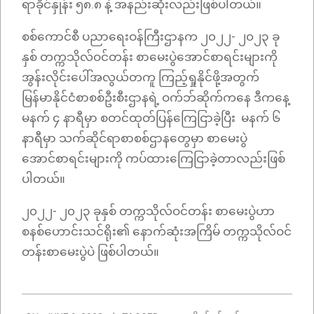
ရာခိုင်နှုန်း ၅၈.၈ နဲ့ အနည်းဆုံးလည်းဖြစ်ပါတယ်။
စစ်ကောင်စီ ပညာရေးဝန်ကြီးဌာနက ၂၀၂၂- ၂၀၂၃ ခု
နှစ် တက္ကသိုလ်ဝင်တန်း စာမေးပွဲအောင်စာရင်းများကို
အွန်းလိုင်းပေါ်အလွယ်တကူ ကြည့်ရှုနိုင်ဖို့အတွက်
မြန်မာနိုင်ငံစာစစ်ဦးစီးဌာနရဲ့ ဝက်ဘ်ဆိုက်ကနေ ဒီကနေ့
မနက် ၄ နာရီမှာ စတင်ထုတ်ပြန်ကြေငြာခဲ့ပြီး မနက် ၆
နာရီမှာ သက်ဆိုင်ရာစာစစ်ဌာနတွေမှာ စာမေးပွဲ
အောင်စာရင်းများကို ကပ်ထားကြေငြာခဲ့တာလည်းဖြစ်
ပါတယ်။
၂၀၂၂- ၂၀၂၃ ခုနှစ် တက္ကသိုလ်ဝင်တန်း စာမေးပွဲဟာ
စနစ်ဟောင်းသင်ရိုး၏ နောက်ဆုံးအကြိမ် တက္ကသိုလ်ဝင်
တန်းစာမေးပွဲပဲ ဖြစ်ပါတယ်။
2023-