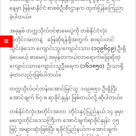
နေ့မှာ မြန်မာနိုင်ငံ စာစစ်ဦးစီးဌာနက ထုတ်ပြန်ကြေညာ
ခဲ့ပါတယ်။
အခုနှစ် တက္ကသိုလ်ဝင်စာမေးပွဲကို တစ်နိုင်ငံလုံး
အတိုင်းအတာနဲ့ ဖြေဆိုရန်ဖို့အတွက် စာရင်းတင်
သွင်းခဲ့သော ကျောင်းသူ/ကျောင်းသား
(၁၇၉၆၄၉)
ဦးရှိ
ခဲ့ပေမယ့် စာမေးပွဲ အမှန်တကယ်လာရောက်ဖြေဆိုတဲ့
ကျောင်းသားကျောင်းသူဦးရေက
(၁၆၁၈၅၀)
ဦးသာရှိ
ခဲ့တာလည်းဖြစ်ပါတယ်။
တက္ကသိုလ်ဝင်တန်းအောင်မြင်သူ ၁၀၉၈၅၁ ဦးရှိပြီး
အောင်ချက် ၆၇.၈ ရာခိုင်နှုန်း ဖြစ်တယ်လို့ ဆိုပါတယ်။
တစ်နိုင်ငံလုံးအတိုင်းအတာ တိုင်းနှင့်ပြည်နယ် ၁၄ ခုမှာ
မကွေးတိုင်းဒေသကြီးက အောင်ချက်ရာခိုင်နှုန်း ၇၅
ဖြင့် အများဆုံးဖြစ်ပြီး ရခိုင်ပြည်နယ်က အောင်ချက်