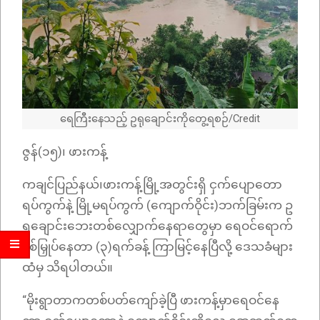
ရေကြီးနေသည့် ဥရုချောင်းကိုတွေ့ရစဉ်/Credit
ဇွန်(၁၅)၊ ဖားကန့်
ကချင်ပြည်နယ်၊ဖားကန့်မြို့အတွင်းရှိ ငှက်ပျောတော
ရပ်ကွက်နဲ့ မြို့မရပ်ကွက် (ကျောက်ဝိုင်း)ဘက်ခြမ်းက ဥ
ရုချောင်းဘေးတစ်လျှောက်နေရာတွေမှာ ရေဝင်ရောက်
နစ်မြှုပ်နေတာ (၃)ရက်ခန့် ကြာမြင့်နေပြီလို့ ဒေသခံများ
ထံမှ သိရပါတယ်။
“မိုးရွာတာကတစ်ပတ်ကျော်ခဲ့ပြီ ဖားကန့်မှာရေဝင်နေ