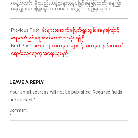
ကန့်သတင်း
,
မိုးသည်းထန်စွာရွာသွန်း
,
မြစ်ရေမြင့်တက်
,
ရေကြီး
15
ရေလျှံ
,
ရေနစ်မြှုပ်မှု
,
သဘာဝဘေးအန္တရာယ်
,
ဥရုချောင်း
Previous Post:
မိုးများအဆက်မပြတ်ရွာသွန်းနေမှုကြောင့်
ဧရာဝတီမြစ်ရေ ဆက်တက်လာနိုင်ရန်ရှိ
Next Post:
လေယာဉ်လက်မှတ်များကိုသတ်မှတ်နှုန်းထက်ပို
ရောင်းသူတွေကိုအရေးယူမည်
LEAVE A REPLY
Your email address will not be published.
Required fields
are marked
*
Comment
*