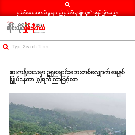
Search
Skip
to
ရှမ်းနီအသံသတင်းဌာနသည် ရှမ်းနီလူမျိုးတို့၏ ပုံရိပ်ဖြစ်သည်။
content
ရှမ်း
Search
နီ
Primary
အသံ
Navigation
သတင်း
ဖားကန့်ဒေသမှာ ဥရုချောင်းဘေးတစ်လျှောက် ရေနစ်
Menu
မြှုပ်နေတာ (၃)ရက်ကြာမြင့်လာ