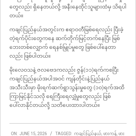
တွေလည်း ရှိနေတယ်လို့ အနီးနေထိုင်သူများထံမှ သိရပါ
တယ်။
ကချင်ပြည်နယ်အတွင်းက ဧရာဝတီမြစ်ရေလည်း ပြီးခဲ့
တဲ့ရက်ပိုင်းတွေကနေ ဆက်တိုက်မြင့်တက်နေပြီး မြစ်
ဘေးတစ်လျှောက် ရေနစ်မြှုပ်မှုတွေ ဖြစ်ပေါ်နေတာ
လည်း ဖြစ်ပါတယ်။
မိုးလေဝသနဲ့ ဇလဗေဒကလည်း ဇွန်(၁၁)ရက်ကစပြီး
ကချင်ပြည်နယ်အပါအဝင် ကျန်တိုင်းနဲ့ပြည်နယ်
အသီးသီးမှာ မိုးရက်ဆက်ရွာသွန်းမှုတွေ (၁၀)ရက်အထိ
ကြာမြင့်နိုင်သလို ရေကြီးရေလျှံမှုတွေလည်း ဖြစ်
ပေါ်လာနိုင်တယ်လို့ သတိပေးထားပါတယ်။
2026-
ON:
JUNE 15, 2026
TAGGED:
ကချင်ပြည်နယ်
,
ဖားကန့်
,
ဖား
06-