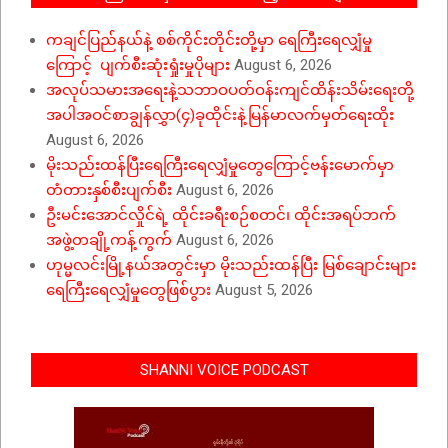
ကချင်ပြည်နယ်နဲ့ စစ်ကိုင်းတိုင်းတို့မှာ ရေကြီးရေလျှံမှု
ကြောင့် ပျက်စီးဆုံးရှုံးမှုပိုများ
August 6, 2026
အလုပ်သမားအရေးနဲ့သဘာဝပတ်ဝန်းကျင်ထိန်းသိမ်းရေးတို့
အပါအဝင်စာချွန်လွှာ(၄)ခုထိုင်းနဲ့မြန်မာလက်မှတ်ရေးထိုး
August 6, 2026
မိုးသည်းထန်ပြီးရေကြီးရေလျှံမှုတွေကြောင့်ဗန်းမောက်မှာ
တံတားနှစ်စီးပျက်စီး
August 6, 2026
ဦးမင်းအောင်လှိုင်ရဲ့ ထိုင်းခရီးစဉ်စတင်၊ ထိုင်းအရပ်ဘက်
အဖွဲ့တချို့ကန့်ကွက်
August 6, 2026
ဟုမ္မလင်းမြို့နယ်အတွင်းမှာ မိုးသည်းထန်ပြီး မြစ်ချောင်းများ
ရေကြီးရေလျှံမှုတွေဖြစ်ပွား
August 5, 2026
SHANNI VOICE PODCAST