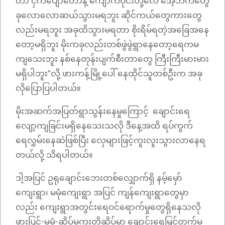
တာ ငှက်ပျောတောနဲ့ ကျောက်ဝိုင်းတို့လေ အေ့ဘက်တွေ
ခုလောလောဆယ်သွားမရဘူး ဆိုင်ကယ်တွေကားတွေ
လည်းမရဘူး အခုထိသွားမရတာ စိုးရိမ်ရတဲ့အခြေအနေ
တော့မရှိဘူး မိုးကခုလည်းတစ်ဖွဲဖွဲရွာနေတော့ရေကမ
ကျသေးဘူး နစ်နေတုန်းပျက်စီးတာတွေ ကြီးကြီးမားမား
မရှိပါဘူး”လို့ ဖားကန့်မြို့ပေါ် နေထိုင်သူတစ်ဦးက အခု
လိုပြောပြပါတယ်။
မိုးအဆက်အပြတ်ရွာသွန်းနေမှုကြောင့် ချောင်းရေ
လျော့ကျခြင်းမရှိနေသေးသလို ဒီနေ့အထိ ရပ်ကွက်
ရေလွှမ်းနေဆဲဖြစ်ပြီး လှေများဖြင့်ကူးလူးသွားလာနေရ
တယ်လို့ သိရပါတယ်။
ဒါ့အပြင် ဥရုချောင်းဘေးတစ်လျှောက်ရှိ နမ့်မှော်
ကျေးရွာ၊ မမုံကျေးရွာ အပြင် ကျန်ကျေးရွာတွေမှာ
လည်း ကျေးရွာအတွင်းရေဝင်ရောက်မှုတွေရှိနေသလို
ဖားပြင်-မမုံ-ဆိပ်မူကူးတို့ဆိပ်မှာ ချောင်းရေမြင့်တက်မှု