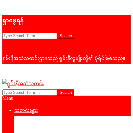
Skip
ရှာဖွေရန်
to
content
Search
ရှမ်းနီအသံသတင်းဌာနသည် ရှမ်းနီလူမျိုးတို့၏ ပုံရိပ်ဖြစ်သည်။
Search
ရှမ်း
Primary
Menu
နီ
Navigation
Menu
သတင်းများ
အသံ
နိုင်ငံရေး
သတင်း
‌ဒေသတွင်းသတင်း