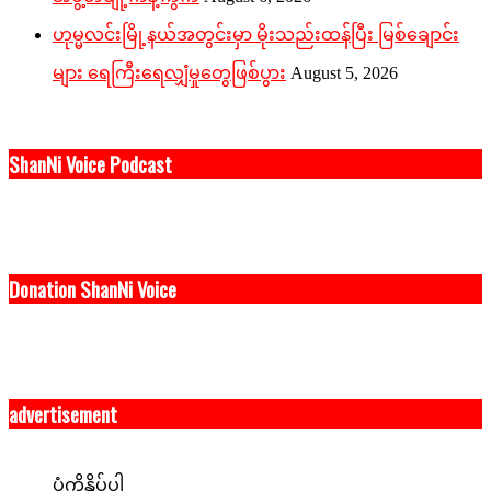
ဟုမ္မလင်းမြို့နယ်အတွင်းမှာ မိုးသည်းထန်ပြီး မြစ်ချောင်း
များ ရေကြီးရေလျှံမှုတွေဖြစ်ပွား
August 5, 2026
ShanNi Voice Podcast
Donation ShanNi Voice
advertisement
ပုံကိုနှိပ်ပါ