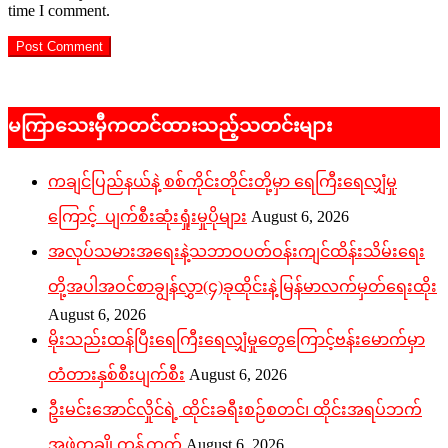
time I comment.
မကြာသေးမှီကတင်ထားသည့်သတင်းများ
ကချင်ပြည်နယ်နဲ့ စစ်ကိုင်းတိုင်းတို့မှာ ရေကြီးရေလျှံမှု
ကြောင့် ပျက်စီးဆုံးရှုံးမှုပိုများ
August 6, 2026
အလုပ်သမားအရေးနဲ့သဘာဝပတ်ဝန်းကျင်ထိန်းသိမ်းရေး
တို့အပါအဝင်စာချွန်လွှာ(၄)ခုထိုင်းနဲ့မြန်မာလက်မှတ်ရေးထိုး
August 6, 2026
မိုးသည်းထန်ပြီးရေကြီးရေလျှံမှုတွေကြောင့်ဗန်းမောက်မှာ
တံတားနှစ်စီးပျက်စီး
August 6, 2026
ဦးမင်းအောင်လှိုင်ရဲ့ ထိုင်းခရီးစဉ်စတင်၊ ထိုင်းအရပ်ဘက်
အဖွဲ့တချို့ကန့်ကွက်
August 6, 2026