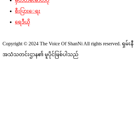
မှတ်တမ်းဓာတ်ပုံ
စီးပြားေရး
ရေဒီယို
Copyright © 2024 The Voice Of ShanNi All rights reserved. ရှမ်းနီ
အသံသတင်းဌာန၏ မူပိုင်ဖြစ်ပါသည်