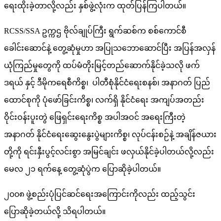
ရေးထိုးခဲ့တာလို့လည်း နှစ်ဖွဲ့လုံးက ထုတ်ပြန်ကြပါတယ်။
RCSS/SSA ဥက္ကဌ ဗိုလ်ချုပ်ကြီး ရွက်ဆစ်က စစ်ကောင်စီ
ခေါင်းဆောင်နဲ့ တွေ့ဆုံမှုဟာ အပြုသဘောဆောင်ပြီး အပြန်အလှန်
ယုံကြည်မှုတွေကို ထပ်မံတိုးမြင့်တည်ဆောက်နိုင်ခဲ့သလို ဖက်
ဒရယ် နှင့် ဒီမိုကရေစီကိစ္စ၊ ပါတီစုံနိုင်ငံရေးစနစ်၊ အနာဂတ် ပြည်
ထောင်စုကို ပုံဖော်ခြင်းကိစ္စ၊ လက်ရှိ နိုင်ငံရေး အကျပ်အတည်း
ဝိုင်းဝန်းပူးတွဲ ဖြေရှင်းရေးကိစ္စ အပါအဝင် အရေးကြီးတဲ့
အနာဂတ် နိုင်ငံရေးဆွေးနွေးပွဲများကိစ္စ၊ လုပ်ငန်းစဉ်နဲ့ အချိန်ဇယား
တို့ကို ရင်းနှီးပွင့်လင်းစွာ အမြင်ချင်း ဖလှယ်နိုင်ခဲ့ပါတယ်လို့လည်း
မေလ ၂၁ ရက်နေ့ တွေ့ဆုံပွဲက ပြောဆိုခဲ့ပါတယ်။
၂၀၀၈ ဖွဲ့စည်းပုံပြင်ဆင်ရေးအကြောင်းကိုလည်း ထည့်သွင်း
ပြောဆိုခဲ့တယ်လို့ သိရပါတယ်။