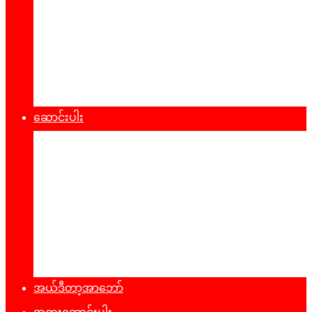
စီးပွားရေး
သဘာ၀ပတ်၀န်းကျင်
ကျန်းမာရေး
ထုတ်ပြန်ချက်များ
ဆောင်းပါး
နိုင်ငံရေး
အတွေးအမြင်
ယဥ်ကျေးမှု
အင်တာဗျူး
ခရီးသွားလမ်းညွန်
မှတ်တမ်းဓာတ်ပုံ
အယ်ဒီတာ့အာဘော်