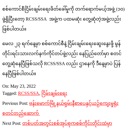
စစ်ကောင်စီငြိမ်းချမ်းရေးဖိတ်ခေါ်မှုကို တက်ရောက်မယ့်အဖွဲ့ (၁၀)​
ဖွဲ့ရှိပြီးတော့ RCSS/SSA အဖွဲ့က ပထမဆုံး တွေ့ဆုံတဲ့အဖွဲ့လည်း
ဖြစ်ပါတယ်။
မေလ ၂၃ ရက်နေ့မှာ စစ်ကောင်စီနဲ့ ငြိမ်းချမ်းရေးဆွေးနွေးဖို့ မွန်
တိုင်းရင်းသားလက်နက်ကိုင်တပ်ဖွဲ့လည်း နေပြည်တော်မှာ စတင်
တွေ့ဆုံနေပြီဖြစ်သလို RCSS/SSA လည်း ဌာနေကို ဒီနေ့မှာပဲ ပြန်
နေပြီဖြစ်ပါတယ်။
2022-
On:
May 23, 2022
05-
Tagged:
RCSS/SSA
,
ငြိမ်းချမ်းရေး
23
Previous Post:
ဗန်းမောက်မြို့နယ်ရှမ်းနီစာပေနှင့်ယဉ်ကျေးမှုရုံး
စတင်တည်ဆောက်
Next Post:
တစ်ပတ်အတွင်းစစ်အုပ်စုကစစ်ကိုင်းတိုင်းထဲမှာ