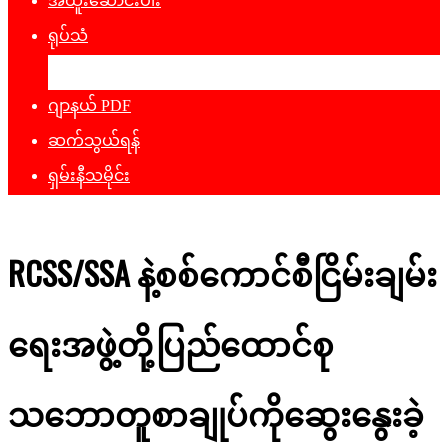
အထူးဆောင်းပါး
ရုပ်သံ
ဖျော်ဖြေရေး
ဂျာနယ် PDF
ဆက်သွယ်ရန်
ရှမ်းနီသမိုင်း
RCSS/SSA နဲ့စစ်ကောင်စီငြိမ်းချမ်း
ရေးအဖွဲ့တို့ပြည်ထောင်စု
သဘောတူစာချုပ်ကိုဆွေးနွေးခဲ့