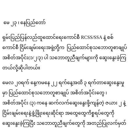
မေ ၂၃ ၊ နေပြည်တော်
ရှမ်းပြည်ပြန်လည်ထူထောင်ရေးကောင်စီ RCSS/SSA နဲ့ စစ်
ကောင်စီ ငြိမ်းချမ်းရေးအဖွဲ့တို့က ပြည်ထောင်စုသဘောတူစာချုပ်
အစိတ်အပိုင်း(၁/၂/၃) ပါ သဘောတူညီချက်များကို ဆွေးနွေးခဲ့ကြ
တယ်လို့ဆိုပါတယ်။​
မေလ ၂၀​ရက် နေ့ကမနေ ၂၂ ရက်နေ့အထိ ၃ ရက်တာဆွေးနွေးမှု
မှာ ပြည်ထောင်စုသဘောတူစာချုပ် အစိတ်အပိုင်းတွေ ၊
အစိတ်အပိုင်း (၃) ကနေ ဆက်လက်ဆွေးနွေးဖို့ကျန်တဲ့ ဇယား ၂ နဲ့
ငြိမ်းချမ်းရေးနဲ့ဖွံ့ဖြိုးရေးဆိုင်ရာ အထွေထွေကိစ္စရပ်တွေကို
ဆွေးနွေးခဲ့ကြပြီး သဘောတူညီချက်တွေကို အတည်ပြုလက်မှတ်