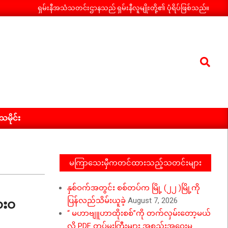
ရှမ်းနီအသံသတင်းဌာနသည် ရှမ်းနီလူမျိုးတို့၏ ပုံရိပ်ဖြစ်သည်။
Search
ီသမိုင်း
မကြာသေးမှီကတင်ထားသည့်သတင်းများ
နှစ်ဝက်အတွင်း စစ်တပ်က မြို့ (၂၂ )မြို့ကို
ေးဝ
ပြန်လည်သိမ်းယူခဲ့
August 7, 2026
“ မဟာဗျူဟာထိုးစစ်”ကို တက်လှမ်းတော့မယ်
လို့ PDF တပ်မှူးကြီးများ အစည်းအဝေးမှ