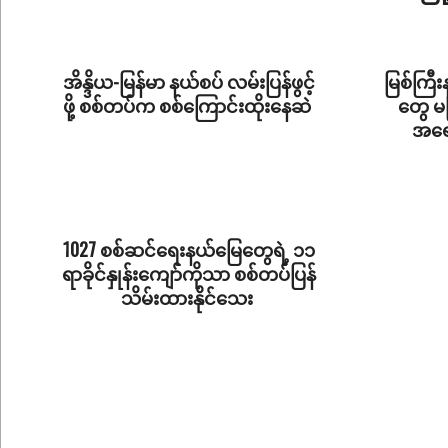
2026-
07-
09
အိန္ဒိယ-မြန်မာ နယ်စပ် လမ်းပြန်ဖွင့်
မြစ်ကြီးန
ဖို့ စစ်တပ်က စစ်ကြောင်းထိုးနေဆဲ
တွေ မ
အရေး
2026-
2026-
06-
06-
11
11
1027 စစ်ဆင်ရေးနယ်မြေတွေရဲ့ ၁၁
ရာခိုင်နှုန်းကျော်ကိုသာ စစ်တပ်ပြန်
သိမ်းထားနိုင်သေး
2025-
11-
13