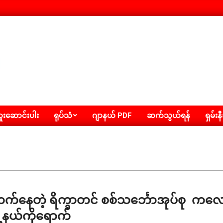
းဆောင်းပါး
ရုပ်သံ
ဂျာနယ် PDF
ဆက်သွယ်ရန်
ရှမ်းန
်တက်နေတဲ့ ရိက္ခာတင် စစ်သင်္ဘောအုပ်စု ကလ
ို့နယ်ကိုရောက်