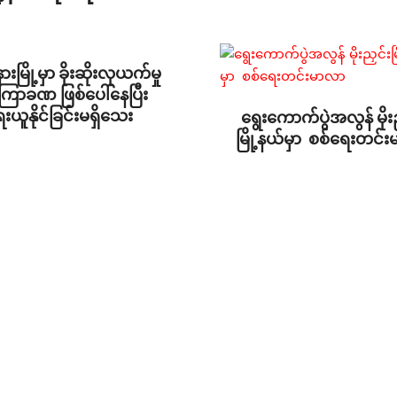
ားမြို့မှာ ခိုးဆိုးလုယက်မှု
ကြာခဏ ဖြစ်ပေါ်နေပြီး
ယူနိုင်ခြင်းမရှိသေး
ရွေးကောက်ပွဲအလွန် မိုး
မြို့နယ်မှာ စစ်ရေးတင်
2026-
01-
21