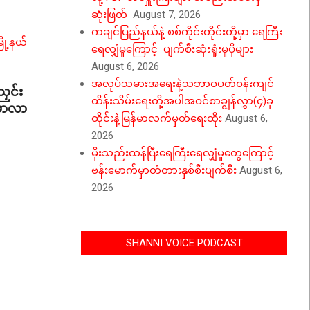
ဆုံးဖြတ်
August 7, 2026
ကချင်ပြည်နယ်နဲ့ စစ်ကိုင်းတိုင်းတို့မှာ ရေကြီး
ရေလျှံမှုကြောင့် ပျက်စီးဆုံးရှုံးမှုပိုများ
August 6, 2026
အလုပ်သမားအရေးနဲ့သဘာဝပတ်ဝန်းကျင်
ညှင်း
ထိန်းသိမ်းရေးတို့အပါအဝင်စာချွန်လွှာ(၄)ခု
းမာလာ
ထိုင်းနဲ့မြန်မာလက်မှတ်ရေးထိုး
August 6,
2026
မိုးသည်းထန်ပြီးရေကြီးရေလျှံမှုတွေကြောင့်
ဗန်းမောက်မှာတံတားနှစ်စီးပျက်စီး
August 6,
2026
SHANNI VOICE PODCAST