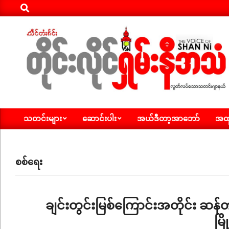
Search
Skip
to
content
ရှမ်း
သတင်းများ
ဆောင်းပါး
အယ်ဒီတာ့အာဘော်
အထူ
နီ
Primary
Navigation
အသံ
Menu
သတင်း
စစ်ရေး
ချင်းတွင်းမြစ်ကြောင်းအတိုင်း ဆန
မြ