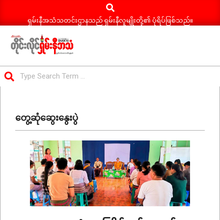
Search
Skip
to
ရှမ်းနီအသံသတင်းဌာနသည် ရှမ်းနီလူမျိုးတို့၏ ပုံရိပ်ဖြစ်သည်။
content
ရှမ်း
Search
နီ
Primary
အသံ
Navigation
သတင်း
တွေ့ဆုံဆွေးနွေးပွဲ
Menu