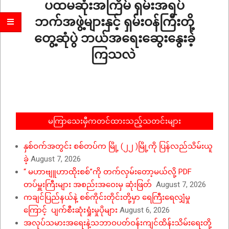
ပထမဆုံးအကြိမ် ရှမ်းအရပ်
ဘက်အဖွဲ့များနှင့် ရှမ်းဝန်ကြီးတို့
တွေ့ဆုံပွဲ ဘယ်အရေးဆွေးနွေးခဲ့
ကြသလဲ
2026-
06-
11
မကြာသေးမှီကတင်ထားသည့်သတင်းများ
နှစ်ဝက်အတွင်း စစ်တပ်က မြို့ (၂၂ )မြို့ကို ပြန်လည်သိမ်းယူ
ခဲ့
August 7, 2026
“ မဟာဗျူဟာထိုးစစ်”ကို တက်လှမ်းတော့မယ်လို့ PDF
တပ်မှူးကြီးများ အစည်းအဝေးမှ ဆုံးဖြတ်
August 7, 2026
ကချင်ပြည်နယ်နဲ့ စစ်ကိုင်းတိုင်းတို့မှာ ရေကြီးရေလျှံမှု
ကြောင့် ပျက်စီးဆုံးရှုံးမှုပိုများ
August 6, 2026
အလုပ်သမားအရေးနဲ့သဘာဝပတ်ဝန်းကျင်ထိန်းသိမ်းရေးတို့