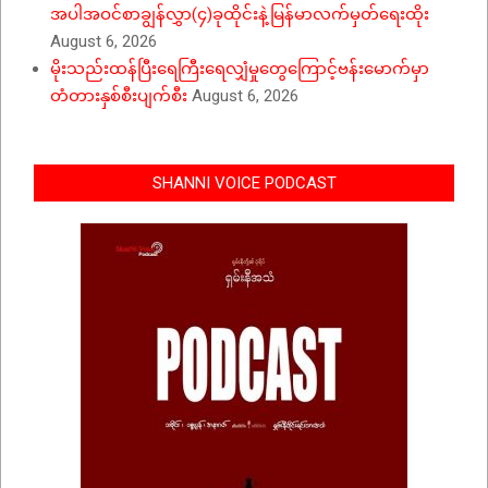
အပါအဝင်စာချွန်လွှာ(၄)ခုထိုင်းနဲ့မြန်မာလက်မှတ်ရေးထိုး
August 6, 2026
မိုးသည်းထန်ပြီးရေကြီးရေလျှံမှုတွေကြောင့်ဗန်းမောက်မှာ
တံတားနှစ်စီးပျက်စီး
August 6, 2026
SHANNI VOICE PODCAST