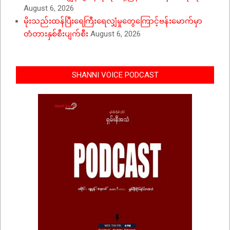
August 6, 2026
မိုးသည်းထန်ပြီးရေကြီးရေလျှံမှုတွေကြောင့်ဗန်းမောက်မှာ
တံတားနှစ်စီးပျက်စီး
August 6, 2026
SHANNI VOICE PODCAST