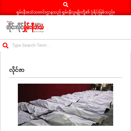
Search
Skip
to
ရှမ်းနီအသံသတင်းဌာနသည် ရှမ်းနီလူမျိုးတို့၏ ပုံရိပ်ဖြစ်သည်။
content
ရှမ်း
Search
နီ
Primary
အသံ
Navigation
သတင်း
လိုင်ဇာ
Menu