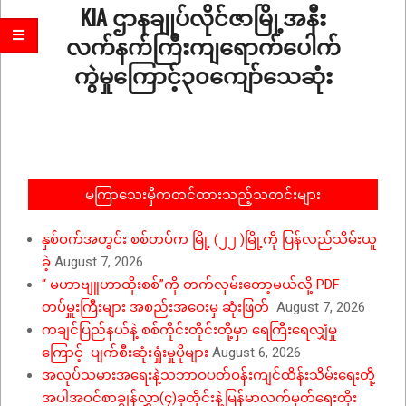
KIA ဌာနချုပ်လိုင်ဇာမြို့အနီး
လက်နက်ကြီးကျရောက်ပေါက်
ကွဲမှုကြောင့်၃၀ကျော်သေဆုံး
2023-
10-
10
မကြာသေးမှီကတင်ထားသည့်သတင်းများ
နှစ်ဝက်အတွင်း စစ်တပ်က မြို့ (၂၂ )မြို့ကို ပြန်လည်သိမ်းယူ
ခဲ့
August 7, 2026
“ မဟာဗျူဟာထိုးစစ်”ကို တက်လှမ်းတော့မယ်လို့ PDF
တပ်မှူးကြီးများ အစည်းအဝေးမှ ဆုံးဖြတ်
August 7, 2026
ကချင်ပြည်နယ်နဲ့ စစ်ကိုင်းတိုင်းတို့မှာ ရေကြီးရေလျှံမှု
ကြောင့် ပျက်စီးဆုံးရှုံးမှုပိုများ
August 6, 2026
အလုပ်သမားအရေးနဲ့သဘာဝပတ်ဝန်းကျင်ထိန်းသိမ်းရေးတို့
အပါအဝင်စာချွန်လွှာ(၄)ခုထိုင်းနဲ့မြန်မာလက်မှတ်ရေးထိုး