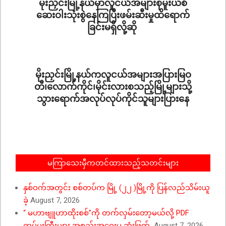
မိုးညှင်းမြို့နယ်မှာလူငယ်အများစုမူးယစ်
ဆေးဝါးသုံးစွဲနေကြပြီးဖမ်းဆီးမှုထိရောက်
ခြင်းမရှိလို့ဆို
2022-
12-
23
မိုးညှင်းမြို့နယ်ကလူငယ်အများအပြားမြဝ
တီ၊လောက်ကိုင်၊မိုင်းလားစသည့်မြို့များသို့
သွားရောက်အလုပ်လုပ်ကိုင်သူများပြားနေ
2022-
10-
20
မကြာသေးမှီကတင်ထားသည့်သတင်းများ
နှစ်ဝက်အတွင်း စစ်တပ်က မြို့ (၂၂ )မြို့ကို ပြန်လည်သိမ်းယူ
ခဲ့
August 7, 2026
“ မဟာဗျူဟာထိုးစစ်”ကို တက်လှမ်းတော့မယ်လို့ PDF
တပ်မှူးကြီးများ အစည်းအဝေးမှ ဆုံးဖြတ်
August 7, 2026