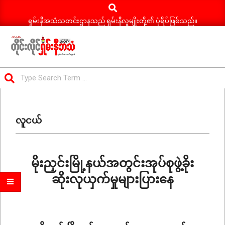
Search
Skip
to
ရှမ်းနီအသံသတင်းဌာနသည် ရှမ်းနီလူမျိုးတို့၏ ပုံရိပ်ဖြစ်သည်။
content
ရှမ်း
Search
နီ
Primary
အသံ
Navigation
သတင်း
လူငယ်
Menu
မိုးညှင်းမြို့နယ်အတွင်းအုပ်စုဖွဲ့ခိုး
ဆိုးလုယှက်မှုများပြားနေ
2022-
12-
30