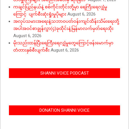
ကချင်ပြည်နယ်နဲ့ စစ်ကိုင်းတိုင်းတို့မှာ ရေကြီးရေလျှံမှု
ကြောင့် ပျက်စီးဆုံးရှုံးမှုပိုများ
August 6, 2026
အလုပ်သမားအရေးနဲ့သဘာဝပတ်ဝန်းကျင်ထိန်းသိမ်းရေးတို့
အပါအဝင်စာချွန်လွှာ(၄)ခုထိုင်းနဲ့မြန်မာလက်မှတ်ရေးထိုး
August 6, 2026
မိုးသည်းထန်ပြီးရေကြီးရေလျှံမှုတွေကြောင့်ဗန်းမောက်မှာ
တံတားနှစ်စီးပျက်စီး
August 6, 2026
SHANNI VOICE PODCAST
DONATION SHANNI VOICE