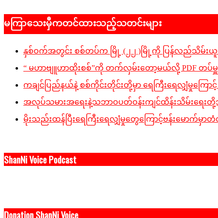
2026-
06-
မကြာသေးမှီကတင်ထားသည့်သတင်းများ
24
နှစ်ဝက်အတွင်း စစ်တပ်က မြို့ (၂၂ )မြို့ကို ပြန်လည်သိမ်းယူခ
“ မဟာဗျူဟာထိုးစစ်”ကို တက်လှမ်းတော့မယ်လို့ PDF တပ်မှ
ကချင်ပြည်နယ်နဲ့ စစ်ကိုင်းတိုင်းတို့မှာ ရေကြီးရေလျှံမှုကြောင့် ပျ
အလုပ်သမားအရေးနဲ့သဘာဝပတ်ဝန်းကျင်ထိန်းသိမ်းရေးတို့အပါအ
မိုးသည်းထန်ပြီးရေကြီးရေလျှံမှုတွေကြောင့်ဗန်းမောက်မှာတံတ
ShanNi Voice Podcast
Donation ShanNi Voice