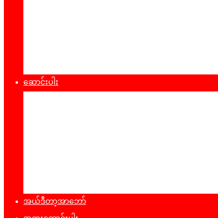
စီးပွားရေး
သဘာ၀ပတ်၀န်းကျင်
ကျန်းမာရေး
ထုတ်ပြန်ချက်များ
ဆောင်းပါး
နိုင်ငံရေး
အတွေးအမြင်
ယဥ်ကျေးမှု
အင်တာဗျူး
ခရီးသွားလမ်းညွန်
မှတ်တမ်းဓာတ်ပုံ
အယ်ဒီတာ့အာဘော်