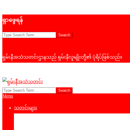
Skip
ရှာဖွေရန်
to
content
Search
ရှမ်းနီအသံသတင်းဌာနသည် ရှမ်းနီလူမျိုးတို့၏ ပုံရိပ်ဖြစ်သည်။
Search
ရှမ်း
Primary
Menu
နီ
Navigation
Menu
သတင်းများ
အသံ
နိုင်ငံရေး
သတင်း
‌ဒေသတွင်းသတင်း