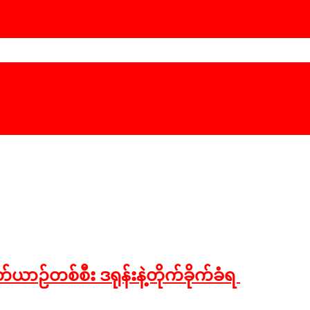
ဉ်တစ်စီး ဒရုန်းနဲ့တိုက်ခိုက်ခံရ