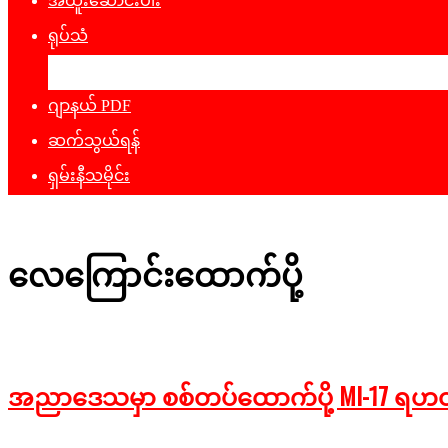
အထူးဆောင်းပါး
ရုပ်သံ
ဖျော်ဖြေရေး
ဂျာနယ် PDF
ဆက်သွယ်ရန်
ရှမ်းနီသမိုင်း
လေကြောင်းထောက်ပို့
အညာဒေသမှာ စစ်တပ်ထောက်ပို့ MI-17 ရဟတ်ယာ