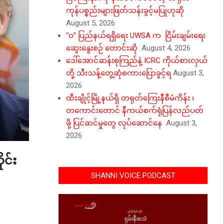
ကုန်ပစ္စည်းများဖြတ်သန်းခွင့်မပြုဟုဆို
August 5, 2026
“ဝ” ပြည်နယ်ရရှိရေး UWSA က ငြိမ်းချမ်းရေး
ဆွေးနွေးစဉ် တောင်းဆို
August 4, 2026
ဒေါ်အောင်ဆန်းစုကြည်နဲ့ ICRC ကိုယ်စားလှယ်
တို့ သီးသန့်တွေ့ဆုံစကားပြောခွင့်ရ
August 3,
2026
ထီးချိုင့်မြို့နယ်ရှိ တရုတ်ကြေးနီစီမံကိန်း ၊
တကောင်းတောင် နီကယ်စက်ရုံပြန်လည်ပတ်
ဖို့ ပြင်ဆင်မှုတွေ လုပ်ဆောင်နေ
August 3,
2026
ုင်း
SHANNI VOICE PODCAST