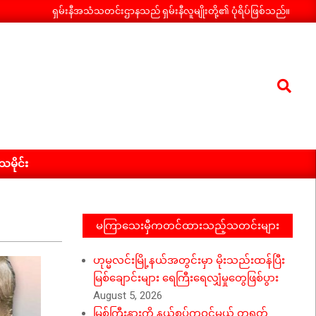
ရှမ်းနီအသံသတင်းဌာနသည် ရှမ်းနီလူမျိုးတို့၏ ပုံရိပ်ဖြစ်သည်။
Search
ီသမိုင်း
မကြာသေးမှီကတင်ထားသည့်သတင်းများ
ဟုမ္မလင်းမြို့နယ်အတွင်းမှာ မိုးသည်းထန်ပြီး
မြစ်ချောင်းများ ရေကြီးရေလျှံမှုတွေဖြစ်ပွား
August 5, 2026
မြစ်ကြီးနားကို နယ်စပ်ကဝင်မယ့် တရုတ်