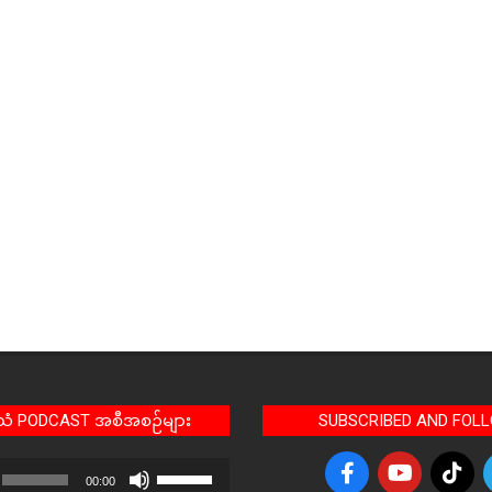
အသံ PODCAST အစီအစဉ်များ
SUBSCRIBED AND FOL
Use
00:00