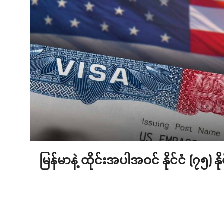
မြန်မာနဲ့ ထိုင်းအပါအဝင် နိုင်ငံ (၇၅) 
2026-
01-
15