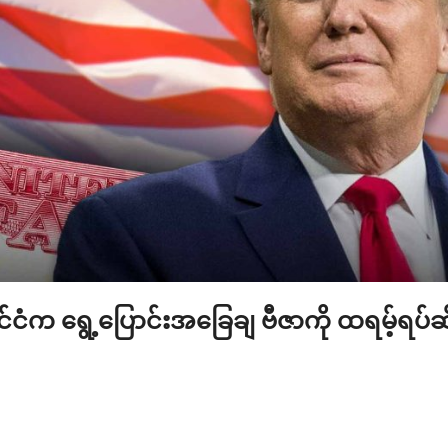
နိုင်ငံက ရွေ့ပြောင်းအခြေချ ဗီဇာကို ထရမ့်ရပ်ဆိ