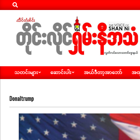
Search
Skip
to
content
ရှမ်း
သတင်းများ
ဆောင်းပါး
အယ်ဒီတာ့အာဘော်
အထူ
နီ
Primary
Navigation
အသံ
Menu
သတင်း
Donaltrump