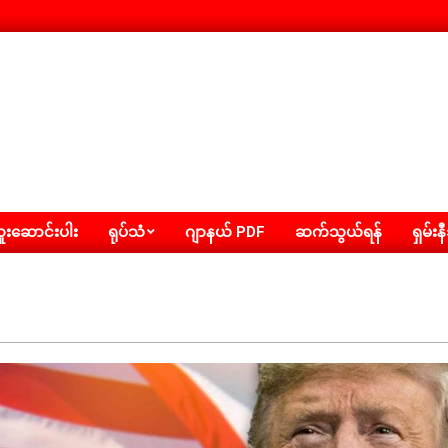
းဆောင်းပါး
ရုပ်သံ
ဂျာနယ် PDF
ဆက်သွယ်ရန်
ရှမ်းန