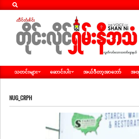
Search
Skip
to
content
ရှမ်း
သတင်းများ
ဆောင်းပါး
အယ်ဒီတာ့အာဘော်
အထူ
နီ
Primary
Navigation
အသံ
Menu
သတင်း
NUG_CRPH