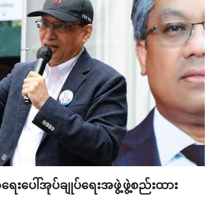
အရေးပေါ်အုပ်ချုပ်ရေးအဖွဲ့ဖွဲ့စည်းထား