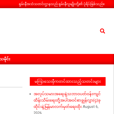
ရှမ်းနီအသံသတင်းဌာနသည် ရှမ်းနီလူမျိုးတို့၏ ပုံရိပ်ဖြစ်သည်။
Search
ီသမိုင်း
မကြာသေးမှီကတင်ထားသည့်သတင်းများ
အလုပ်သမားအရေးနဲ့သဘာဝပတ်ဝန်းကျင်
ထိန်းသိမ်းရေးတို့အပါအဝင်စာချွန်လွှာ(၄)ခု
ထိုင်းနဲ့မြန်မာလက်မှတ်ရေးထိုး
August 6,
2026