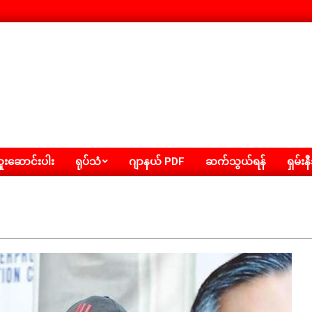
းဆောင်းပါး
ရုပ်သံ
ဂျာနယ် PDF
ဆက်သွယ်ရန်
ရှမ်းန