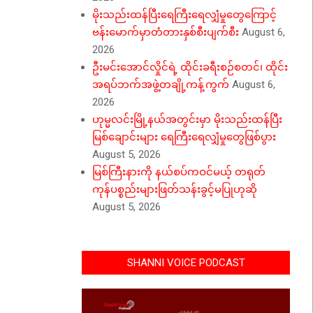
မိုးသည်းထန်ပြီးရေကြီးရေလျှံမှုတွေကြောင့်
ဗန်းမောက်မှာတံတားနှစ်စီးပျက်စီး
August 6,
2026
ဦးမင်းအောင်လှိုင်ရဲ့ ထိုင်းခရီးစဉ်စတင်၊ ထိုင်း
အရပ်ဘက်အဖွဲ့တချို့ကန့်ကွက်
August 6,
2026
ဟုမ္မလင်းမြို့နယ်အတွင်းမှာ မိုးသည်းထန်ပြီး
မြစ်ချောင်းများ ရေကြီးရေလျှံမှုတွေဖြစ်ပွား
August 5, 2026
မြစ်ကြီးနားကို နယ်စပ်ကဝင်မယ့် တရုတ်
ကုန်ပစ္စည်းများဖြတ်သန်းခွင့်မပြုဟုဆို
August 5, 2026
SHANNI VOICE PODCAST