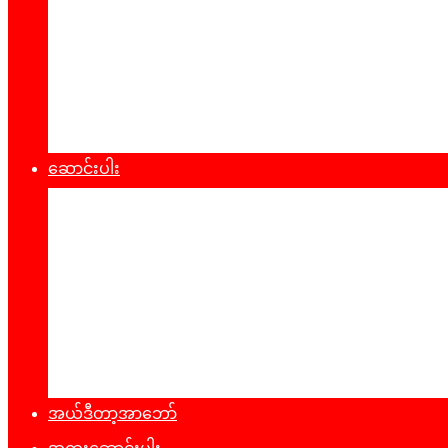
စီးပွားရေး
သဘာ၀ပတ်၀န်းကျင်
ကျန်းမာရေး
ထုတ်ပြန်ချက်များ
ဆောင်းပါး
နိုင်ငံရေး
အတွေးအမြင်
ယဥ်ကျေးမှု
အင်တာဗျူး
ခရီးသွားလမ်းညွန်
မှတ်တမ်းဓာတ်ပုံ
အယ်ဒီတာ့အာဘော်