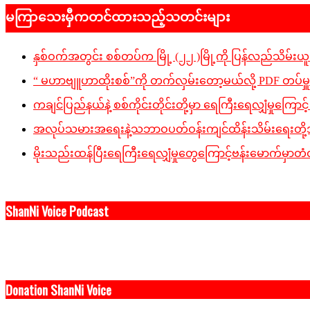
02-
မကြာသေးမှီကတင်ထားသည့်သတင်းများ
14
နှစ်ဝက်အတွင်း စစ်တပ်က မြို့ (၂၂ )မြို့ကို ပြန်လည်သိမ်းယူခ
“ မဟာဗျူဟာထိုးစစ်”ကို တက်လှမ်းတော့မယ်လို့ PDF တပ်မှ
ကချင်ပြည်နယ်နဲ့ စစ်ကိုင်းတိုင်းတို့မှာ ရေကြီးရေလျှံမှုကြောင့် ပျ
အလုပ်သမားအရေးနဲ့သဘာဝပတ်ဝန်းကျင်ထိန်းသိမ်းရေးတို့အပါအ
မိုးသည်းထန်ပြီးရေကြီးရေလျှံမှုတွေကြောင့်ဗန်းမောက်မှာတံတ
ShanNi Voice Podcast
Donation ShanNi Voice