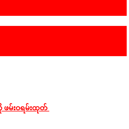
ကို ဖမ်းဝရမ်းထုတ်