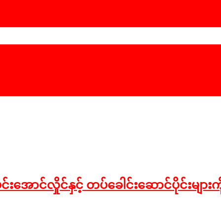
င်းအောင်လှိုင်နှင့် တပ်ခေါင်းဆောင်ပိုင်းများ