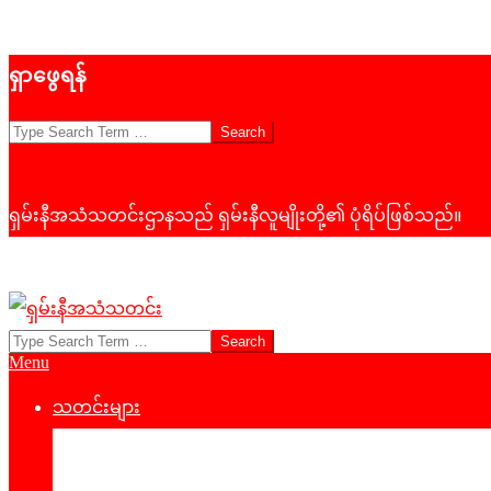
Skip
ရှာဖွေရန်
to
content
Search
ရှမ်းနီအသံသတင်းဌာနသည် ရှမ်းနီလူမျိုးတို့၏ ပုံရိပ်ဖြစ်သည်။
Search
ရှမ်း
Primary
Menu
နီ
Navigation
Menu
သတင်းများ
အသံ
နိုင်ငံရေး
သတင်း
‌ဒေသတွင်းသတင်း