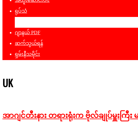
အထူးဆောင်းပါး
ရုပ်သံ
ဖျော်ဖြေရေး
ဂျာနယ် PDF
ဆက်သွယ်ရန်
ရှမ်းနီသမိုင်း
UK
အာဂျင်တီးနား တရားရုံးက ဗိုလ်ချုပ်မှူးကြီး မ
2025-