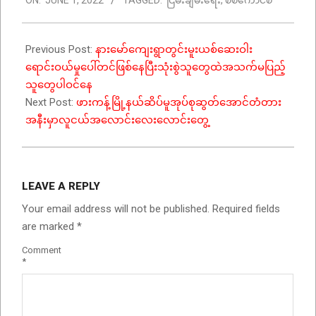
06-
01
Previous Post:
နားမော်ကျေးရွာတွင်းမူးယစ်ဆေးဝါး
ရောင်းဝယ်မှုပေါ်တင်ဖြစ်နေပြီးသုံးစွဲသူတွေထဲအသက်မပြည့်
သူတွေပါဝင်နေ
Next Post:
ဖားကန့်မြို့နယ်ဆိပ်မူအုပ်စုဆွတ်အောင်တံတား
အနီးမှာလူငယ်အလောင်းလေးလောင်းတွေ့
LEAVE A REPLY
Your email address will not be published.
Required fields
are marked
*
Comment
*