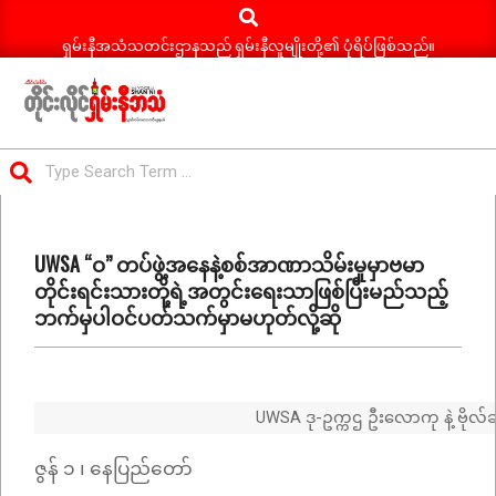
Search
Skip
to
ရှမ်းနီအသံသတင်းဌာနသည် ရှမ်းနီလူမျိုးတို့၏ ပုံရိပ်ဖြစ်သည်။
content
ရှမ်း
Search
နီ
Primary
အသံ
Navigation
သတင်း
UWSA “ဝ” တပ်ဖွဲ့အနေနဲ့စစ်အာဏာသိမ်းမှုမှာဗမာ
Menu
တိုင်းရင်းသားတို့ရဲ့အတွင်းရေးသာဖြစ်ပြီးမည်သည့်
ဘက်မှပါဝင်ပတ်သက်မှာမဟုတ်လို့ဆို
UWSA ဒု-ဥက္ကဌ ဦးလောကု နဲ့ ဗိုလ်ချုပ
ဇွန် ၁ ၊ နေပြည်တော်