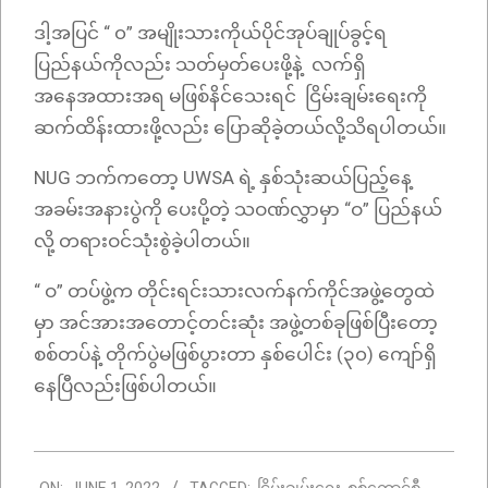
ဒါ့အပြင် “ ၀” အမျိုးသားကိုယ်ပိုင်အုပ်ချုပ်ခွင့်ရ
ပြည်နယ်ကိုလည်း သတ်မှတ်ပေးဖို့နဲ့ လက်ရှိ
အနေအထားအရ မဖြစ်နိင်သေးရင် ငြိမ်းချမ်းရေးကို
ဆက်ထိန်းထားဖို့လည်း ပြောဆိုခဲ့တယ်လို့သိရပါတယ်။
NUG ဘက်ကတော့ UWSA ရဲ့ နှစ်သုံးဆယ်ပြည့်နေ့
အခမ်းအနားပွဲကို ပေးပို့တဲ့ သဝဏ်လွှာမှာ “ဝ” ပြည်နယ်
လို့ တရားဝင်သုံးစွဲခဲ့ပါတယ်။
“ ဝ” တပ်ဖွဲ့က တိုင်းရင်းသားလက်နက်ကိုင်အဖွဲ့တွေထဲ
မှာ အင်အားအတောင့်တင်းဆုံး အဖွဲ့တစ်ခုဖြစ်ပြီးတော့
စစ်တပ်နဲ့ တိုက်ပွဲမဖြစ်ပွားတာ နှစ်ပေါင်း (၃၀) ကျော်ရှိ
နေပြီလည်းဖြစ်ပါတယ်။
2022-
ON:
JUNE 1, 2022
TAGGED:
ငြိမ်းချမ်းရေး
,
စစ်ကောင်စီ