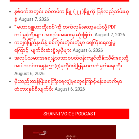
နှစ်ဝက်အတွင်း စစ်တပ်က မြို့ (၂၂ )မြို့ကို ပြန်လည်သိမ်းယူ
ခဲ့
August 7, 2026
“ မဟာဗျူဟာထိုးစစ်”ကို တက်လှမ်းတော့မယ်လို့ PDF
တပ်မှူးကြီးများ အစည်းအဝေးမှ ဆုံးဖြတ်
August 7, 2026
ကချင်ပြည်နယ်နဲ့ စစ်ကိုင်းတိုင်းတို့မှာ ရေကြီးရေလျှံမှု
ကြောင့် ပျက်စီးဆုံးရှုံးမှုပိုများ
August 6, 2026
အလုပ်သမားအရေးနဲ့သဘာဝပတ်ဝန်းကျင်ထိန်းသိမ်းရေးတို့
အပါအဝင်စာချွန်လွှာ(၄)ခုထိုင်းနဲ့မြန်မာလက်မှတ်ရေးထိုး
August 6, 2026
မိုးသည်းထန်ပြီးရေကြီးရေလျှံမှုတွေကြောင့်ဗန်းမောက်မှာ
တံတားနှစ်စီးပျက်စီး
August 6, 2026
SHANNI VOICE PODCAST