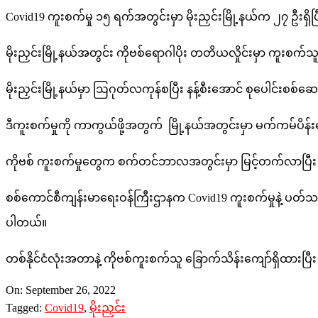
Covid19 ကူးစက်မှု ၁၅ ရက်အတွင်းမှာ မိုးညှင်းမြို့နယ်က ၂၇ ဦးရှ
မိုးညှင်းမြို့နယ်အတွင်း ကိုဗစ်ရောဂါပိုး တတိယလှိုင်းမှာ ကူးစက်သ
မိုးညှင်းမြို့နယ်မှာ ဩဂုတ်လကုန်စပြီး နန့်စီးအောင် စုပေါင်
ဒီကူးစက်မှုကို ကာကွယ်ဖို့အတွက် မြို့နယ်အတွင်းမှာ မက်ကမ်ပိန
ကိုဗစ် ကူးစက်မှုတွေက စက်တင်ဘာလအတွင်းမှာ မြင့်တက်လာပြီး
စစ်ကောင်စီကျန်းမာရေးဝန်ကြီးဌာနက Covid19 ကူးစက်မှုနဲ့ ပတ်သက
ပါတယ်။
တစ်နိုင်ငံလုံးအတာနဲ့ ကိုဗစ်ကူးစက်သူ ခြောက်သိန်းကျော်ရှိထားပြ
2022-
On:
September 26, 2022
09-
Tagged:
Covid19
,
မိုးညှင်း
26