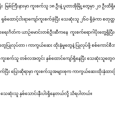
ိပြီး မြစ်ကြီးနားမှာ ကူးစက်သူ ၁၈ ဦးနဲ့ ပူတာအိုမြို့တွေမှာ ၂၀ ဦ
ူ ရှစ်ထောင့်ငါးရာကျော်ကူးစက်ခဲ့ပြီး သေဆုံးသူ ၂၆၀ ရှိခဲ့ကာ စတုတ္
းစစ်ဆေးရေးဂိတ်က ယာဉ်မောင်းတစ်ဦးဆီကနေ ကူးစက်ရောဂါပိုးတွေ့ရှိပ
်းတွေပြုလုပ်တာ ၊ ကာကွယ်ဆေး ထိုးနှံမှုတွေနဲ့ ပြုလုပ်ဖို့ စစ်က
 ကူးစက်သူ တစ်လအတွင်း နှစ်ထောင်ကျော်ရှိနေပြီး သေဆုံးသူတွေ
်ပြီး ပြောဆိုရာမှာ ကူးစက်သူအများစုက ကာကွယ်ဆေးထိုးနှံထားခြင်
ီး သေဆုံးသူ နှစ်သောင်းနီးပါးရှိနေတယ်လို့ သိရပါတယ်။