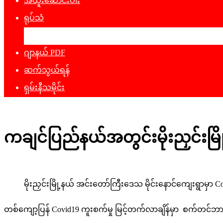
အထူးဆောင်းပါး
ရုပ်သံ
ဖျော်ဖြေရေး
ဂျာနယ် PDF
ဆက်သွယ်ရန်
ရှမ်းနီသမိုင်း
ကချင်ပြည်နယ်အတွင်းမိုးညှင်းမြိ
မိုးညှင်းမြို့နယ် အင်းတော်ကြီးဒေသ မိုင်းနောင်ကျေးရွာမှာ 
တစ်ကျော့ပြန် Covid19 ကူးစက်မှု မြင့်တက်လာချိန်မှာ စက်တင်ဘ