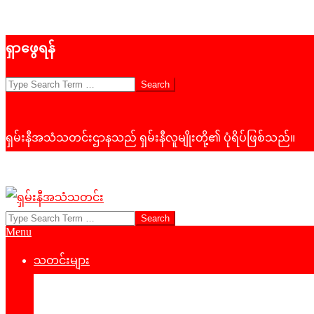
Skip
ရှာဖွေရန်
to
content
Search
ရှမ်းနီအသံသတင်းဌာနသည် ရှမ်းနီလူမျိုးတို့၏ ပုံရိပ်ဖြစ်သည်။
Search
ရှမ်း
Primary
Menu
နီ
Navigation
Menu
သတင်းများ
အသံ
နိုင်ငံရေး
သတင်း
‌ဒေသတွင်းသတင်း