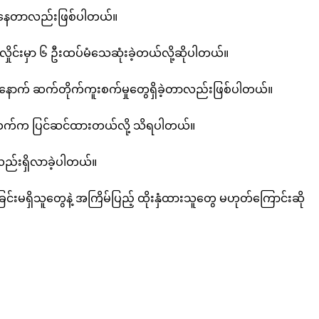
းထိရှိနေတာလည်းဖြစ်ပါတယ်။
ထလှိုင်းမှာ ၆ ဦးထပ်မံသေဆုံးခဲ့တယ်လို့ဆိုပါတယ်။
ြီးနောက် ဆက်တိုက်ကူးစက်မှုတွေရှိခဲ့တာလည်းဖြစ်ပါတယ်။
ောင်စီဘက်က ပြင်ဆင်ထားတယ်လို့ သိရပါတယ်။
လည်းရှိလာခဲ့ပါတယ်။
းမရှိသူတွေနဲ့ အကြိမ်ပြည့် ထိုးနှံထားသူတွေ မဟုတ်ကြောင်းဆို