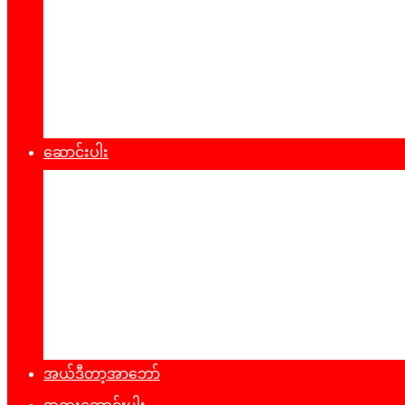
စီးပွားရေး
သဘာ၀ပတ်၀န်းကျင်
ကျန်းမာရေး
ထုတ်ပြန်ချက်များ
ဆောင်းပါး
နိုင်ငံရေး
အတွေးအမြင်
ယဥ်ကျေးမှု
အင်တာဗျူး
ခရီးသွားလမ်းညွန်
မှတ်တမ်းဓာတ်ပုံ
အယ်ဒီတာ့အာဘော်