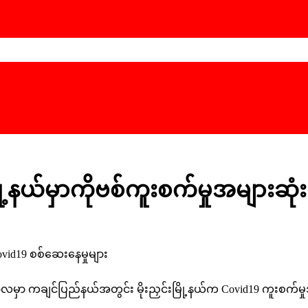
ု့နယ်မှာကိုဗစ်ကူးစက်မှုအများဆုံ
Covid19 စစ်ဆေးနေမှုများ
ာလမှာ ကချင်ပြည်နယ်အတွင်း မိုးညှင်းမြို့နယ်က Covid19 ကူးစက်