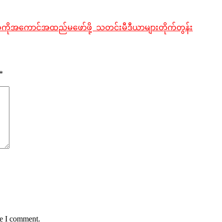
်ကိုအကောင်အထည်မဖော်ဖို့ သတင်းမီဒီယာများတိုက်တွန်း
*
me I comment.