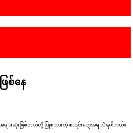
းဖြစ်နေ
မှုအများဆုံးဖြစ်တယ်လို့ ပြုစုထားတဲ့ စာရင်းတွေအရ သိရပါတယ်။