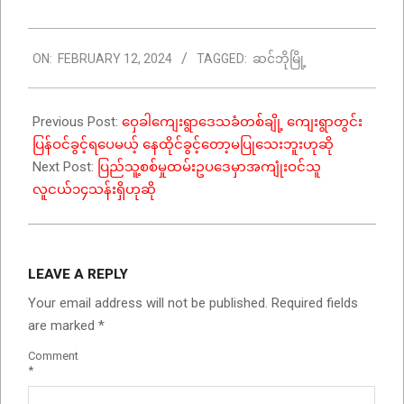
2024-
ON:
FEBRUARY 12, 2024
TAGGED:
ဆင်ဘိုမြို့
02-
12
Previous Post:
ဝှေခါကျေးရွာဒေသခံတစ်ချို့ ကျေးရွာတွင်း
ပြန်ဝင်ခွင့်ရပေမယ့် နေထိုင်ခွင့်တော့မပြုသေးဘူးဟုဆို
Next Post:
ပြည်သူ့စစ်မှုထမ်းဥပဒေမှာအကျုံးဝင်သူ
လူငယ်၁၄သန်းရှိဟုဆို
LEAVE A REPLY
Your email address will not be published.
Required fields
are marked
*
Comment
*