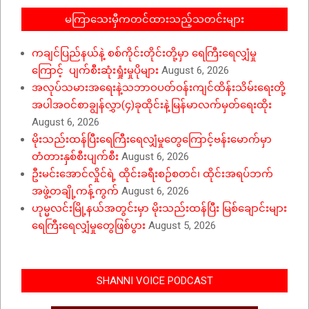
မကြာသေးမှီကတင်ထားသည့်သတင်းများ
ကချင်ပြည်နယ်နဲ့ စစ်ကိုင်းတိုင်းတို့မှာ ရေကြီးရေလျှံမှု
ကြောင့် ပျက်စီးဆုံးရှုံးမှုပိုများ
August 6, 2026
အလုပ်သမားအရေးနဲ့သဘာဝပတ်ဝန်းကျင်ထိန်းသိမ်းရေးတို့
အပါအဝင်စာချွန်လွှာ(၄)ခုထိုင်းနဲ့မြန်မာလက်မှတ်ရေးထိုး
August 6, 2026
မိုးသည်းထန်ပြီးရေကြီးရေလျှံမှုတွေကြောင့်ဗန်းမောက်မှာ
တံတားနှစ်စီးပျက်စီး
August 6, 2026
ဦးမင်းအောင်လှိုင်ရဲ့ ထိုင်းခရီးစဉ်စတင်၊ ထိုင်းအရပ်ဘက်
အဖွဲ့တချို့ကန့်ကွက်
August 6, 2026
ဟုမ္မလင်းမြို့နယ်အတွင်းမှာ မိုးသည်းထန်ပြီး မြစ်ချောင်းများ
ရေကြီးရေလျှံမှုတွေဖြစ်ပွား
August 5, 2026
SHANNI VOICE PODCAST