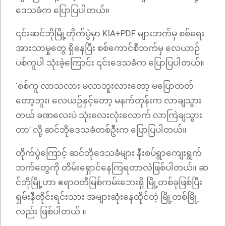
ဒေသခံက ပြောပြပါတယ်။
၎င်းဆင်ဘိုမြို့တိုက်ပွဲမှာ KIA+PDF များဘက်မှ စစ်ရေး
အားသာမှုတွေ ရှိနေပြီး စစ်ကောင်စီဘက်မှ လေယာဉ်
ပစ်ကူပါ သုံးခဲ့ကြောင်း ၎င်းဒေသခံက ပြောပြပါတယ်။
‘စစ်ကူ လာသလား မလာဘူးလားတော့ မပြောတတ်
တော့ဘူး၊ လေယဉ်နှင့်တော့ မနက်တုန်းက လာချသွား
တယ် ခဏလေးပဲ သုံးလေးလုံးလောက် လာကြဲချသွား
တာ’ လို့ ဆင်ဘိုဒေသခံတစ်ဦးက ပြောပြပါတယ်။
တိုက်ပွဲကြောင့် ဆင်ဘိုဒေသခံများ နီးစပ်ရွာကျေးရွက်
ဘက်တွေကို တိမ်းရှောင်နေကြရတာလဲဖြစ်ပါတယ်။ ဆ
င်ဘိုမြို့ဟာ ဧရာဝတီမြစ်ကမ်းဘေးရှိ မြို့တစ်ခုဖြစ်ပြီး
ရှမ်းနီတိုင်းရင်းသား အများဆုံးနေထိုင်တဲ့ မြို့တစ်မြို့
လည်း ဖြစ်ပါတယ် ။