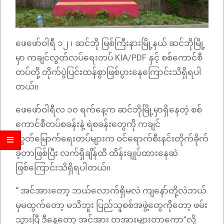
ဖေဖော်ဝါရီ ၁၂ ၊ ဆင်ဘို မြစ်ကြီးနားမြို့နယ် ဆင်ဘိုမြို့
မှာ ကချင်လွတ်လပ်ရေးတပ် KIA/PDF နှင့် စစ်ကောင်စီ
တပ်တို့ တိုက်ပွဲပြင်းထန်စွာဖြစ်ပွားနေကြောင်းသိရှိရပါ
တယ်။
ဖေဖော်ဝါရီလ ၁၀ ရက်နေ့က ဆင်ဘိုမြို့မှာရှိနေတဲ့ စစ်
ကောင်စီတပ်စခန်းနဲ့ ရဲစခန်းတွေကို ကချင်
လွတ်မြောက်ရေးတပ်များက ဝင်ရောက်စီးနင်းတိုက်ခိုက်
ခဲ့တာဖြစ်ပြီး လက်ရှိချိန်ထိ ထိန်းချုပ်ထားနေဆဲ
ဖြစ်ကြောင်းသိရှိရပါတယ်။
“ အင်အားတော့ ဘယ်လောက်ရှိမလဲ ကျနော်တို့လဲဘယ်
မှမထွက်တော့ မသိဘူး ပြည်သူစစ်အဖွဲ့တွေကိုတော့ ဖမ်း
သွားပြီ ဒီနေ့တော့ အင်အား တအားများတာကော”လို့