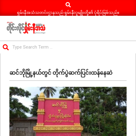
Search
Skip
to
ရှမ်းနီအသံသတင်းဌာနသည် ရှမ်းနီလူမျိုးတို့၏ ပုံရိပ်ဖြစ်သည်။
content
ရှမ်း
Search
နီ
Primary
အသံ
Navigation
သတင်း
ဆင်ဘိုမြို့နယ်တွင် တိုက်ပွဲဆက်ပြင်းထန်နေဆဲ
Menu