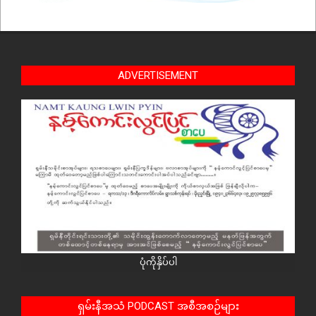
ADVERTISEMENT
ပုံကိုနှိပ်ပါ
ရှမ်းနီအသံ PODCAST အစီအစဉ်များ