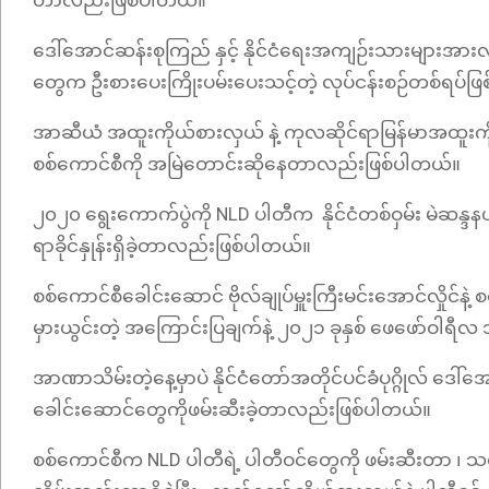
တာလည်းဖြစ်ပါတယ်။
ဒေါ်အောင်ဆန်းစုကြည် နှင့် နိုင်ငံရေးအကျဉ်းသားများအားလု
တွေက ဦးစားပေးကြိုးပမ်းပေးသင့်တဲ့ လုပ်ငန်းစဉ်တစ်ရပ်
အာဆီယံ အထူးကိုယ်စားလှယ် နဲ့ ကုလဆိုင်ရာမြန်မာအထူးကို
စစ်ကောင်စီကို အမြဲတောင်းဆိုနေတာလည်းဖြစ်ပါတယ်။
၂၀၂၀ ရွေးကောက်ပွဲကို NLD ပါတီက နိုင်ငံတစ်ဝှမ်း မဲဆန္ဒနယ်
ရာခိုင်နှုန်းရှိခဲ့တာလည်းဖြစ်ပါတယ်။
စစ်ကောင်စီခေါင်းဆောင် ဗိုလ်ချုပ်မှူးကြီးမင်းအောင်လှိုင်နဲ
မှားယွင်းတဲ့ အကြောင်းပြချက်နဲ့ ၂၀၂၁ ခုနှစ် ဖေဖော်ဝါ
အာဏာသိမ်းတဲ့နေ့မှာပဲ နိုင်ငံတော်အတိုင်ပင်ခံပုဂ္ဂိုလ် ဒေါ်အော
ခေါင်းဆောင်တွေကိုဖမ်းဆီးခဲ့တာလည်းဖြစ်ပါတယ်။
စစ်ကောင်စီက NLD ပါတီရဲ့ ပါတီဝင်တွေကို ဖမ်းဆီးတာ ၊ သတ်ဖြတ်