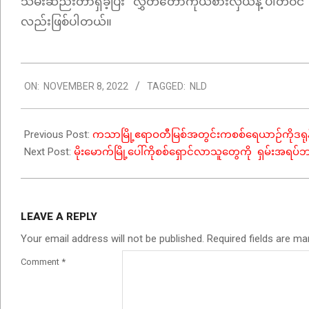
သိမ်းဆည်းတာရှိခဲ့ပြီး လွှတ်တော်ကိုယ်စားလှယ်နဲ့ ပါတီဝင်
လည်းဖြစ်ပါတယ်။
2022-
ON:
NOVEMBER 8, 2022
TAGGED:
NLD
11-
08
Previous Post:
ကသာမြို့ဧရာဝတီမြစ်အတွင်းကစစ်ရေယာဉ်ကိုဒရုန်းနဲ
Next Post:
မိုးမောက်မြို့ပေါ်ကိုစစ်ရှောင်လာသူတွေကို ရှမ်းအရပ
LEAVE A REPLY
Your email address will not be published.
Required fields are m
Comment
*