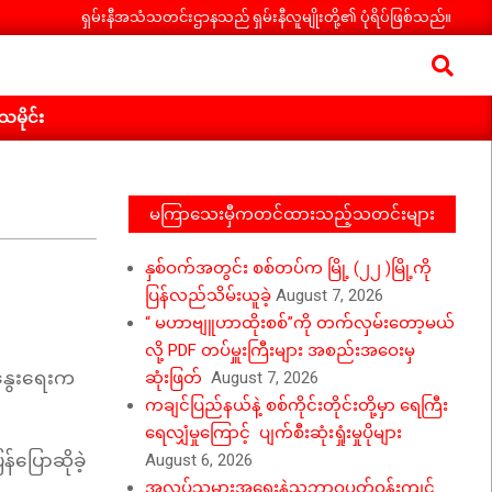
ရှမ်းနီအသံသတင်းဌာနသည် ရှမ်းနီလူမျိုးတို့၏ ပုံရိပ်ဖြစ်သည်။
Search
ီသမိုင်း
မကြာသေးမှီကတင်ထားသည့်သတင်းများ
နှစ်ဝက်အတွင်း စစ်တပ်က မြို့ (၂၂ )မြို့ကို
ပြန်လည်သိမ်းယူခဲ့
August 7, 2026
“ မဟာဗျူဟာထိုးစစ်”ကို တက်လှမ်းတော့မယ်
လို့ PDF တပ်မှူးကြီးများ အစည်းအဝေးမှ
နွေးရေးက
ဆုံးဖြတ်
August 7, 2026
ကချင်ပြည်နယ်နဲ့ စစ်ကိုင်းတိုင်းတို့မှာ ရေကြီး
ရေလျှံမှုကြောင့် ပျက်စီးဆုံးရှုံးမှုပိုများ
်ပြောဆိုခဲ့
August 6, 2026
အလုပ်သမားအရေးနဲ့သဘာဝပတ်ဝန်းကျင်