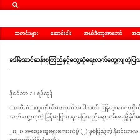
Search
Skip
to
content
သတင်းများ
ဆောင်းပါး
အယ်ဒီတာ့အာဘော်
အထူ
Primary
Navigation
Menu
ဒေါ်အောင်ဆန်းစုကြည်နှင့်တွေ့ဆုံရေးလက်တွေ့ကျတဲ့ပ
နိုဝင်ဘာ ၈ ၊ ရန်ကုန်
အာဆီယံအထူးကိုယ်စားလှယ် အပါအဝင် မြန်မာ့အရေးကိုယ်စ
လက်တွေ့ကျတဲ့ မြန်မာ့ပြဿနာပြေလည်ရေးလမ်းစရရှိနိုင်မ
၂၀၂၀ အထွေထွေရွေးကောက်ပွဲ (၂) နှစ်ပြည့်တဲ့ နိုဝင်ဘာလ ၈ 