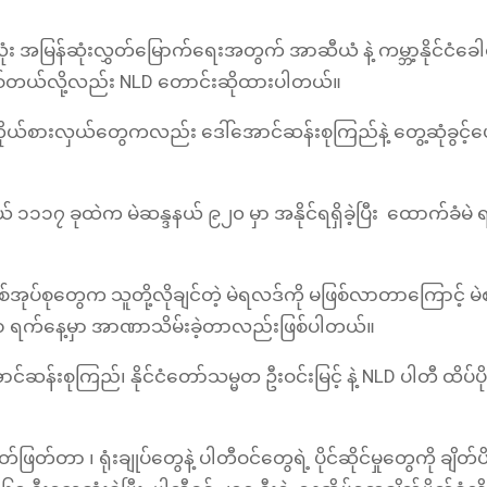
ံး အမြန်ဆုံးလွှတ်မြောက်ရေးအတွက် အာဆီယံ နဲ့ ကမ္ဘာ့နိုင်ငံခေ
ဖြစ်တယ်လို့လည်း NLD တောင်းဆိုထားပါတယ်။
ယ်စားလှယ်တွေကလည်း ဒေါ်အောင်ဆန်းစုကြည်နဲ့ တွေ့ဆုံခွင့်ပေ
 ၁၁၁၇ ခုထဲက မဲဆန္ဒနယ် ၉၂၀ မှာ အနိုင်ရရှိခဲ့ပြီး ထောက်ခံမဲ ရရ
့ စစ်အုပ်စုတွေက သူတို့လိုချင်တဲ့ မဲရလဒ်ကို မဖြစ်လာတာကြောင့် မဲ
ရီလ ၁ ရက်နေ့မှာ အာဏာသိမ်းခဲ့တာလည်းဖြစ်ပါတယ်။
င်ဆန်းစုကြည်၊​ နိုင်ငံတော်သမ္မတ ဦးဝင်းမြင့် နဲ့ NLD ပါတီ ထိပ်ပို
တာ ​၊ ရုံးချုပ်တွေနဲ့ ပါတီဝင်တွေရဲ့ ပိုင်ဆိုင်မှုတွေကို ချိတ်ပ