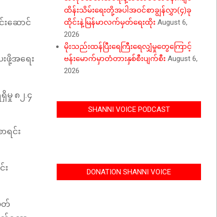
ထိန်းသိမ်းရေးတို့အပါအဝင်စာချွန်လွှာ(၄)ခု
ါင်းဆောင်
ထိုင်းနဲ့မြန်မာလက်မှတ်ရေးထိုး
August 6,
2026
မိုးသည်းထန်ပြီးရေကြီးရေလျှံမှုတွေကြောင့်
းဖို့အရေး
ဗန်းမောက်မှာတံတားနှစ်စီးပျက်စီး
August 6,
2026
ှိမှု ၈၂.၄
SHANNI VOICE PODCAST
စာရင်း
င်း
DONATION SHANNI VOICE
ိတ်