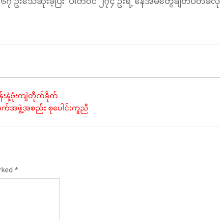
 ၆၇ ဦးသေဆုံးခဲ့ပြီး ပါတီဝင် ၂၇၄ ဦးရဲ့ နေအိမ်တွေချိတ်ပိတ်ခံ
့ဗုံးကျဲတိုက်ခိုက်
်ဘက်အဖွဲ့အစည်း စုပေါင်းကူညီ
arked
*