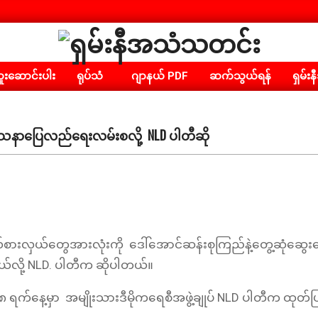
ရှမ်း
းဆောင်းပါး
ရုပ်သံ
ဂျာနယ် PDF
ဆက်သွယ်ရန်
ရှမ်းန
နီ
အသံ
သတင်း
ြဿနာပြေလည်ရေးလမ်းစလို့ NLD ပါတီဆို
ားလှယ်တွေအားလုံးကို ဒေါ်အောင်ဆန်းစုကြည်နဲ့တွေ့ဆုံဆွေး
ယ်လို့ NLD. ပါတီက ဆိုပါတယ်။
ရက်နေ့မှာ အမျိုးသားဒီမိုကရေစီအဖွဲ့ချုပ် NLD ပါတီက ထုတ်ပြန