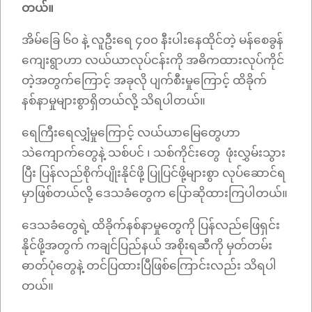
တယ်။
အိမ်ခြေ ၆၀ နဲ့ လူဦးရေ ၄၀၀ နီးပါးနေထိုင်တဲ့ မန်စေခွန်
ကျေးရွာဟာ လယ်ယာလုပ်ငန်းကို အဓိကထားလုပ်ကိုင်
တဲ့အတွက်ကြောင့် အခုလို ပျက်စီးမှုကြောင့် ထိခိုက်
နစ်နာမှုများစွာရှိတယ်လို့ သိရပါတယ်။
ရေကြီးရေလျှံမှုကြောင့် လယ်ယာမြေတွေဟာ
သဲကျောက်တွေနဲ့ သစ်ပင် ၊ သစ်ကိုင်းတွေ ဖုံးလွှမ်းသွား
ပြီး ပြန်လည်စိုက်ပျိုးနိုင်ဖို့ ပြုပြင်ဖို့များစွာ လုပ်ဆောင်ရ
မှာဖြစ်တယ်လို့ ဒေသခံတွေက ပြောဆိုထားကြပါတယ်။
ဒေသခံတွေရဲ့ ထိခိုက်နစ်နာမှုတွေကို ပြန်လည်ဖြေရှင်း
နိုင်ဖို့အတွက် ကချင်ပြည်နယ် အစိုးရဆီကို မှတ်တမ်း
ဓာတ်ပုံတွေနဲ့ တင်ပြထားပြီဖြစ်ကြောင်းလည်း သိရပါ
တယ်။