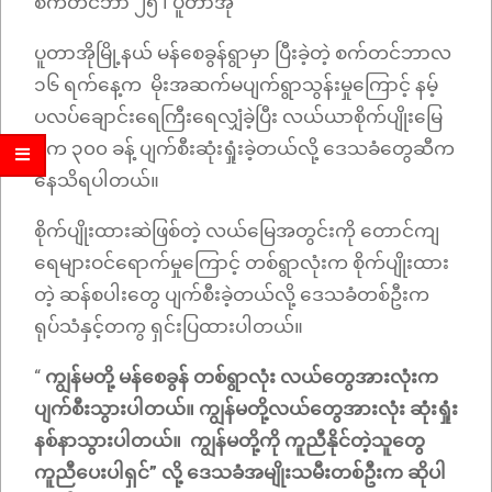
စက်တင်ဘာ ၂၅ ၊ ပူတာအို
ပူတာအိုမြို့နယ် မန်စေခွန်ရွာမှာ ပြီးခဲ့တဲ့ စက်တင်ဘာလ
၁၆ ရက်နေ့က မိုးအဆက်မပျက်ရွာသွန်းမှုကြောင့် နမ့်
ပလပ်ချောင်းရေကြီးရေလျှံခဲ့ပြီး လယ်ယာစိုက်ပျိုးမြေ
ဧက ၃၀၀ ခန့် ပျက်စီးဆုံးရှုံးခဲ့တယ်လို့ ဒေသခံတွေဆီက
နေသိရပါတယ်။
စိုက်ပျိုးထားဆဲဖြစ်တဲ့ လယ်မြေအတွင်းကို တောင်ကျ
ရေများဝင်ရောက်မှုကြောင့် တစ်ရွာလုံးက စိုက်ပျိုးထား
တဲ့ ဆန်စပါးတွေ ပျက်စီးခဲ့တယ်လို့ ဒေသခံတစ်ဦးက
ရုပ်သံနှင့်တကွ ရှင်းပြထားပါတယ်။
“
ကျွန်မတို့ မန်စေခွန် တစ်ရွာလုံး လယ်တွေအားလုံးက
ပျက်စီးသွားပါတယ်။ ကျွန်မတို့လယ်တွေအားလုံး ဆုံးရှုံး
နစ်နာသွားပါတယ်။ ကျွန်မတို့ကို ကူညီနိုင်တဲ့သူတွေ
ကူညီပေးပါရှင်” လို့ ဒေသခံအမျိုးသမီးတစ်ဦးက ဆိုပါ