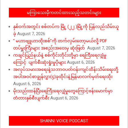
မကြာသေးမှီကတင်ထားသည့်သတင်းများ
နှစ်ဝက်အတွင်း စစ်တပ်က မြို့ (၂၂ )မြို့ကို ပြန်လည်သိမ်းယူ
ခဲ့
August 7, 2026
“ မဟာဗျူဟာထိုးစစ်”ကို တက်လှမ်းတော့မယ်လို့ PDF
တပ်မှူးကြီးများ အစည်းအဝေးမှ ဆုံးဖြတ်
August 7, 2026
ကချင်ပြည်နယ်နဲ့ စစ်ကိုင်းတိုင်းတို့မှာ ရေကြီးရေလျှံမှု
ကြောင့် ပျက်စီးဆုံးရှုံးမှုပိုများ
August 6, 2026
အလုပ်သမားအရေးနဲ့သဘာဝပတ်ဝန်းကျင်ထိန်းသိမ်းရေးတို့
အပါအဝင်စာချွန်လွှာ(၄)ခုထိုင်းနဲ့မြန်မာလက်မှတ်ရေးထိုး
August 6, 2026
မိုးသည်းထန်ပြီးရေကြီးရေလျှံမှုတွေကြောင့်ဗန်းမောက်မှာ
တံတားနှစ်စီးပျက်စီး
August 6, 2026
SHANNI VOICE PODCAST