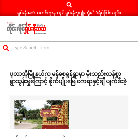
Search
Skip
to
ရှမ်းနီအသံသတင်းဌာနသည် ရှမ်းနီလူမျိုးတို့၏ ပုံရိပ်ဖြစ်သည်။
content
ရှမ်း
Search
နီ
Primary
အသံ
Navigation
သတင်း
ပူတာအိုမြို့နယ်က မန်စေခွန်ရွာမှာ မိုးသည်းထန်စွာ
Menu
ရွာသွန်းမှုကြောင့် စိုက်ပျိုးမြေ ဧကရာနှင့်ချီ ပျက်စီးခဲ့